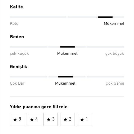
Kalite
Kötü
Mükemmel
Beden
çok küçük
Mükemmel
çok büyük
Genişlik
Çok Dar
Mükemmel
Çok Geniş
Yıldız puanına göre filtrele
5
4
3
2
1