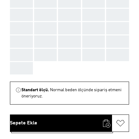
AAA
AAA
AAA
AAA
AAA
AAA
AAA
AAA
AAA
AAA
AAA
AAA
AAA
AAA
AAA
AAA
AAA
AAA
AAA
AAA
AAA
AAA
AAA
AAA
AAA
AAA
Standart ölçü.
Normal beden ölçünde sipariş etmeni
öneriyoruz.
Sepete Ekle