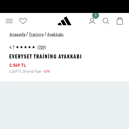
1
/
/
Anasayfa
Training
Ayakkabı
4.7
(709)
EVERYSET TRAINING AYAKKABI
İndirimli fiyat
2.549 TL
4.249 TL Orijinal fiyat
-40%
İndirim