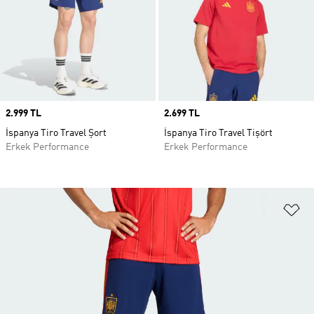
Price
2.999 TL
Price
2.699 TL
İspanya Tiro Travel Şort
İspanya Tiro Travel Tişört
Erkek Performance
Erkek Performance
Fa