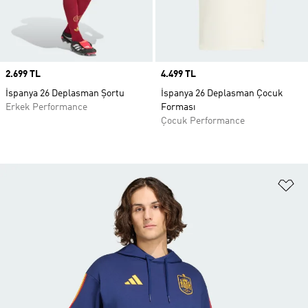
Price
2.699 TL
Price
4.499 TL
İspanya 26 Deplasman Şortu
İspanya 26 Deplasman Çocuk
Erkek Performance
Forması
Çocuk Performance
Fa