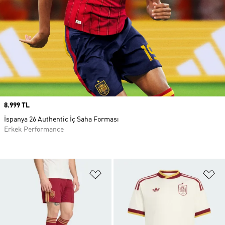
Price
8.999 TL
İspanya 26 Authentic İç Saha Forması
Erkek Performance
Favori Listesine Ekle
Fa