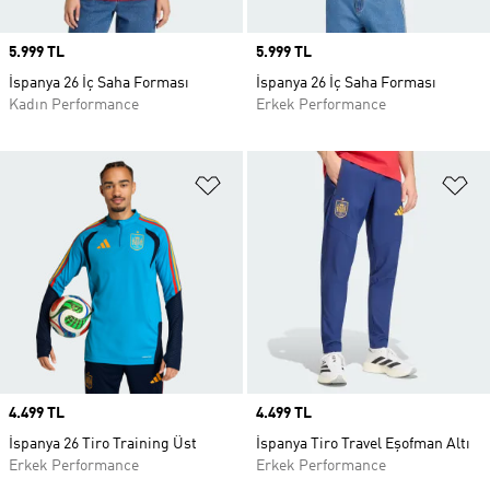
Price
5.999 TL
Price
5.999 TL
İspanya 26 İç Saha Forması
İspanya 26 İç Saha Forması
Kadın Performance
Erkek Performance
Favori Listesine Ekle
Fa
Price
4.499 TL
Price
4.499 TL
İspanya 26 Tiro Training Üst
İspanya Tiro Travel Eşofman Altı
Erkek Performance
Erkek Performance