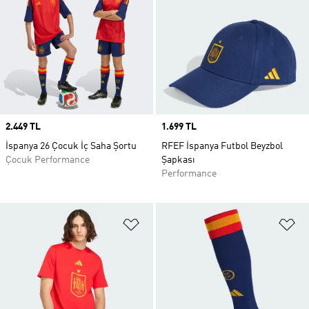
Price
2.449 TL
Price
1.699 TL
İspanya 26 Çocuk İç Saha Şortu
RFEF İspanya Futbol Beyzbol
Çocuk Performance
Şapkası
Performance
Favori Listesine Ekle
Fa