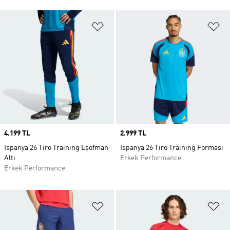
Favori Listesine Ekle
Fa
Price
4.199 TL
Price
2.999 TL
İspanya 26 Tiro Training Eşofman
İspanya 26 Tiro Training Forması
Altı
Erkek Performance
Erkek Performance
Favori Listesine Ekle
Fa