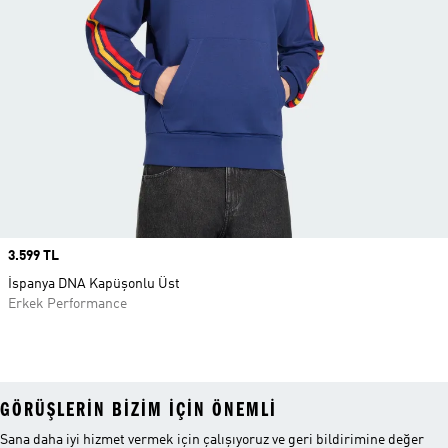
Price
3.599 TL
İspanya DNA Kapüşonlu Üst
Erkek Performance
GÖRÜŞLERIN BIZIM IÇIN ÖNEMLI
Sana daha iyi hizmet vermek için çalışıyoruz ve geri bildirimine değer