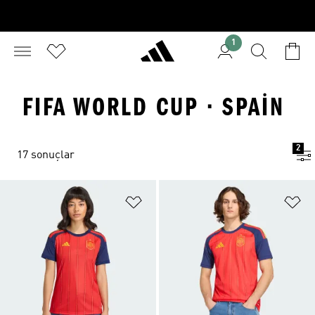
1
FIFA WORLD CUP · SPAIN
2
17 sonuçlar
Favori Listesine Ekle
Fa