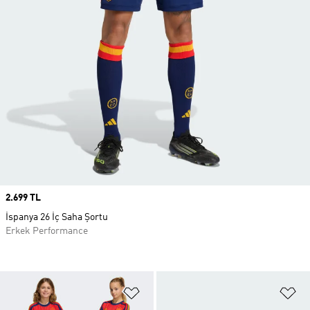
Price
2.699 TL
İspanya 26 İç Saha Şortu
Erkek Performance
Favori Listesine Ekle
Fa