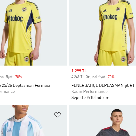
Sale price
1.299 TL
nal fiyat
-70%
Discount
4.249 TL Orijinal fiyat
-70%
Discount
 25/26 Deplasman Forması
FENERBAHÇE DEPLASMAN ŞORT
ormance
Kadın Performance
Sepette %10 İndirim
ne Ekle
Favori Listesine Ekle