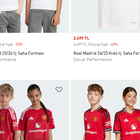
Sale price
2.699 TL
nal fiyat
-35%
Discount
4.499 TL Orijinal fiyat
-40%
Discount
 25/26 İç Saha Forması
Real Madrid 24/25 Kids İç Saha Fo
formance
Çocuk Performance
ne Ekle
Favori Listesine Ekle