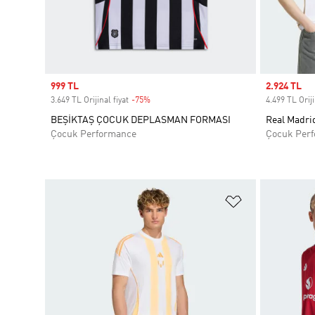
Sale price
999 TL
Sale price
2.924 TL
3.649 TL Orijinal fiyat
-75%
Discount
4.499 TL Oriji
BEŞİKTAŞ ÇOCUK DEPLASMAN FORMASI
Real Madrid
Çocuk Performance
Çocuk Per
Favori Listesi