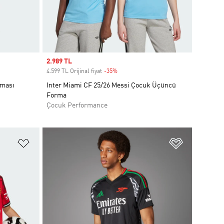
Sale price
2.989 TL
4.599 TL Orijinal fiyat
-35%
Discount
rması
Inter Miami CF 25/26 Messi Çocuk Üçüncü
Forma
Çocuk Performance
Favori Listesine Ekle
Favori List