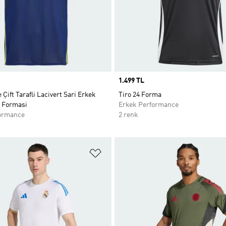
Price
1.499 TL
Çift Tarafli Lacivert Sari Erkek
Tiro 24 Forma
 Formasi
Erkek Performance
ormance
2 renk
ne Ekle
Favori Listesine Ekle