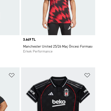
Price
3.649 TL
Manchester United 25/26 Maç Öncesi Forması
Erkek Performance
Favori Listesine Ekle
Favori List