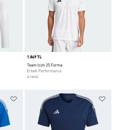
Price
1.849 TL
Team Icon 25 Forma
Erkek Performance
4 renk
Favori Listesine Ekle
Favori List