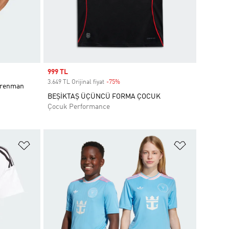
Sale price
999 TL
3.649 TL Orijinal fiyat
-75%
Discount
ntrenman
BEŞİKTAŞ ÜÇÜNCÜ FORMA ÇOCUK
Çocuk Performance
Favori Listesine Ekle
Favori List