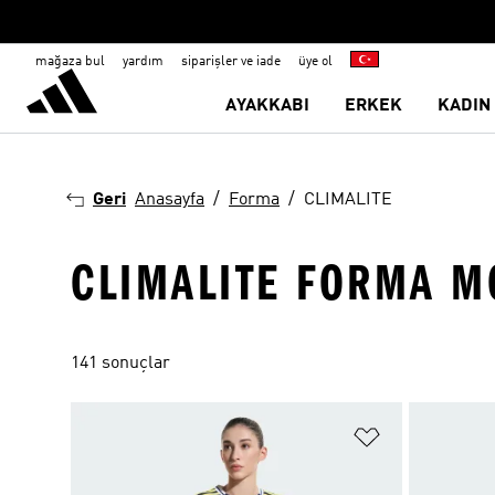
mağaza bul
yardım
siparişler ve iade
üye ol
AYAKKABI
ERKEK
KADIN
Geri
Anasayfa
Forma
CLIMALITE
CLIMALITE FORMA M
141 sonuçlar
Favori Listesi