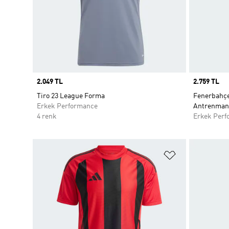
Price
2.049 TL
Price
2.759 TL
Tiro 23 League Forma
Fenerbahçe 
Erkek Performance
Antrenman
4 renk
Erkek Perf
Favori Listesi