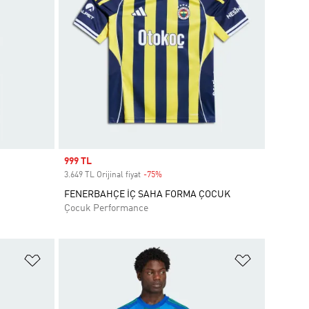
Sale price
999 TL
3.649 TL Orijinal fiyat
-75%
Discount
FENERBAHÇE İÇ SAHA FORMA ÇOCUK
Çocuk Performance
Favori Listesine Ekle
Favori List