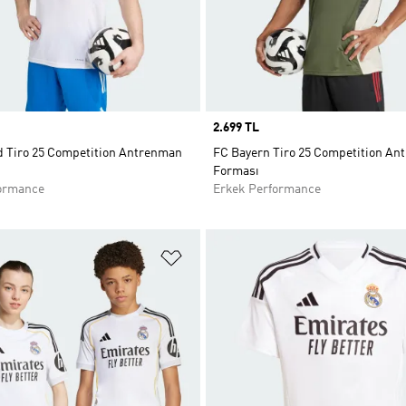
Price
2.699 TL
d Tiro 25 Competition Antrenman
FC Bayern Tiro 25 Competition A
Forması
ormance
Erkek Performance
ne Ekle
Favori Listesine Ekle