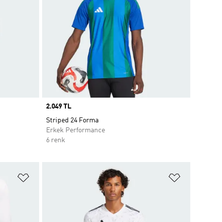
Price
2.049 TL
Striped 24 Forma
Erkek Performance
6 renk
Favori Listesine Ekle
Favori List