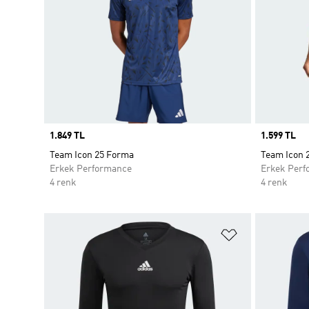
Price
1.849 TL
Price
1.599 TL
Team Icon 25 Forma
Team Icon 
Erkek Performance
Erkek Perf
4 renk
4 renk
Favori Listesi