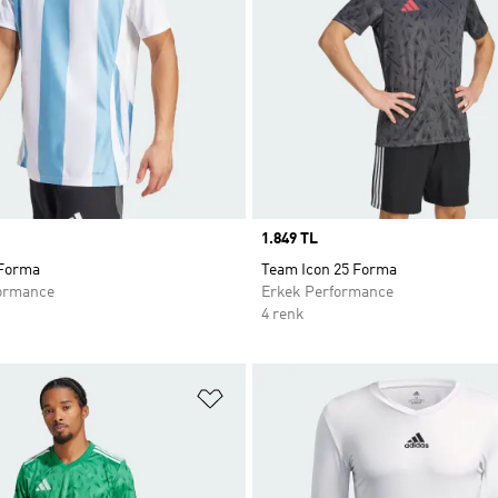
Price
1.849 TL
 Forma
Team Icon 25 Forma
ormance
Erkek Performance
4 renk
ne Ekle
Favori Listesine Ekle