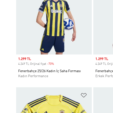
Sale price
1.299 TL
Sale price
1.299 TL
4.249 TL Orijinal fiyat
-70%
Discount
4.249 TL Oriji
Fenerbahçe 25/26 Kadın İç Saha Forması
Fenerbahçe
Kadın Performance
Erkek Perf
Favori Listesi