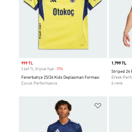
Sale price
999 TL
Price
1.799 TL
3.649 TL Orijinal fiyat
-75%
Discount
Striped 24
Fenerbahçe 25/26 Kids Deplasman Forması
Erkek Perf
Çocuk Performance
6 renk
Favori Listesi