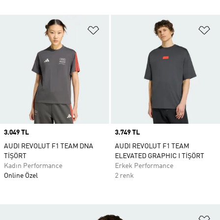
Favori Listesine Ekle
Fa
Price
3.049 TL
Price
3.749 TL
AUDI REVOLUT F1 TEAM DNA
AUDI REVOLUT F1 TEAM
TİŞÖRT
ELEVATED GRAPHIC I TİŞÖRT
Kadın Performance
Erkek Performance
Online Özel
2 renk
Fa