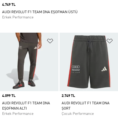
Price
4.749 TL
AUDI REVOLUT F1 TEAM DNA EŞOFMAN ÜSTÜ
Erkek Performance
Favori Listesine Ekle
Fa
Price
4.099 TL
Price
2.749 TL
AUDI REVOLUT F1 TEAM DNA
AUDI REVOLUT F1 TEAM DNA
EŞOFMAN ALTI
ŞORT
Erkek Performance
Çocuk Performance