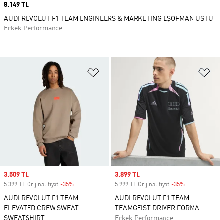
Price
8.149 TL
AUDI REVOLUT F1 TEAM ENGINEERS & MARKETING EŞOFMAN ÜSTÜ
Erkek Performance
Favori Listesine Ekle
Fa
Sale price
3.509 TL
Sale price
3.899 TL
5.399 TL Orijinal fiyat
-35%
Discount
5.999 TL Orijinal fiyat
-35%
Discount
AUDI REVOLUT F1 TEAM
AUDI REVOLUT F1 TEAM
ELEVATED CREW SWEAT
TEAMGEIST DRIVER FORMA
SWEATSHIRT
Erkek Performance