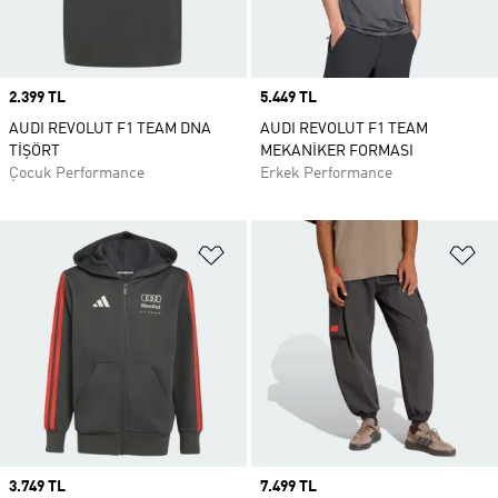
Price
2.399 TL
Price
5.449 TL
AUDI REVOLUT F1 TEAM DNA
AUDI REVOLUT F1 TEAM
TİŞÖRT
MEKANİKER FORMASI
Çocuk Performance
Erkek Performance
Favori Listesine Ekle
Fa
Price
3.749 TL
Price
7.499 TL