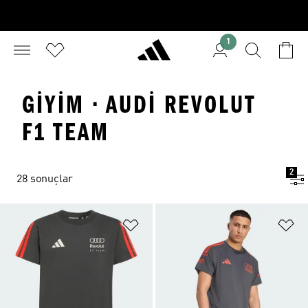
1
GIYIM · AUDI REVOLUT
F1 TEAM
2
28 sonuçlar
Favori Listesine Ekle
Fa