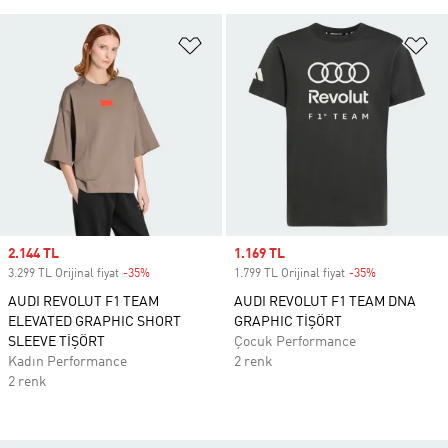
Favori Listesine Ekle
Fa
Sale price
2.144 TL
Sale price
1.169 TL
3.299 TL Orijinal fiyat
-35%
Discount
1.799 TL Orijinal fiyat
-35%
Discount
AUDI REVOLUT F1 TEAM
AUDI REVOLUT F1 TEAM DNA
ELEVATED GRAPHIC SHORT
GRAPHIC TİŞÖRT
SLEEVE TİŞÖRT
Çocuk Performance
Kadın Performance
2 renk
2 renk