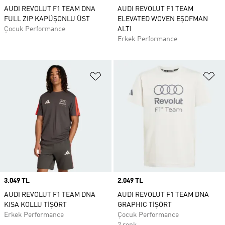
AUDI REVOLUT F1 TEAM DNA
AUDI REVOLUT F1 TEAM
FULL ZIP KAPÜŞONLU ÜST
ELEVATED WOVEN EŞOFMAN
Çocuk Performance
ALTI
Erkek Performance
Favori Listesine Ekle
Fa
Price
3.049 TL
Price
2.049 TL
AUDI REVOLUT F1 TEAM DNA
AUDI REVOLUT F1 TEAM DNA
KISA KOLLU TİŞÖRT
GRAPHIC TİŞÖRT
Erkek Performance
Çocuk Performance