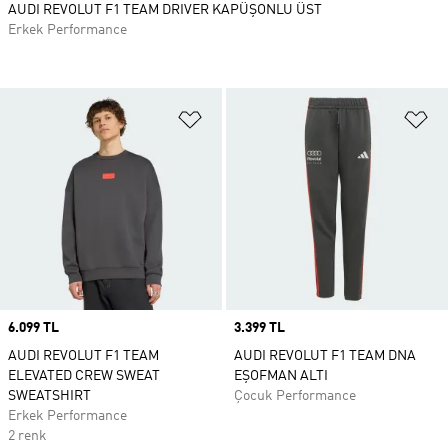
AUDI REVOLUT F1 TEAM DRIVER KAPÜŞONLU ÜST
Erkek Performance
Favori Listesine Ekle
Fa
Price
6.099 TL
Price
3.399 TL
AUDI REVOLUT F1 TEAM
AUDI REVOLUT F1 TEAM DNA
ELEVATED CREW SWEAT
EŞOFMAN ALTI
SWEATSHIRT
Çocuk Performance
Erkek Performance
2 renk