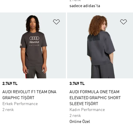
2 renk
sadece adidas'ta
Favori Listesine Ekle
Fa
Price
2.749 TL
Price
3.749 TL
AUDI REVOLUT F1 TEAM DNA
AUDI FORMULA ONE TEAM
GRAPHIC TİŞÖRT
ELEVATED GRAPHIC SHORT
Erkek Performance
SLEEVE TİŞÖRT
2 renk
Kadın Performance
2 renk
Online Özel