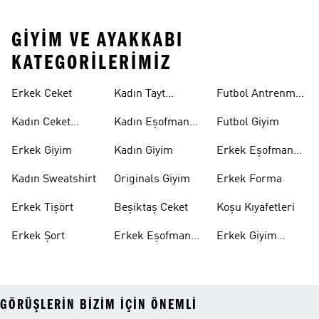
GIYIM VE AYAKKABI
KATEGORILERIMIZ
Erkek Ceket
Kadın Tayt
Futbol Antrenman
Modelleri
Üstü
Kadın Ceket
Kadın Eşofman
Futbol Giyim
Modelleri
Altı
Erkek Giyim
Kadın Giyim
Erkek Eşofman
Takımı
Kadın Sweatshirt
Originals Giyim
Erkek Forma
Erkek Tişört
Beşiktaş Ceket
Koşu Kıyafetleri
Erkek Şort
Erkek Eşofman
Erkek Giyim
Altı
Indirim
GÖRÜŞLERIN BIZIM IÇIN ÖNEMLI