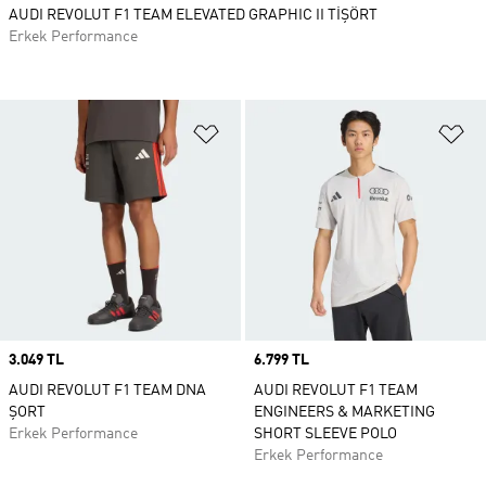
AUDI REVOLUT F1 TEAM ELEVATED GRAPHIC II TİŞÖRT
Erkek Performance
Favori Listesine Ekle
Fa
Price
3.049 TL
Price
6.799 TL
AUDI REVOLUT F1 TEAM DNA
AUDI REVOLUT F1 TEAM
ŞORT
ENGINEERS & MARKETING
Erkek Performance
SHORT SLEEVE POLO
Erkek Performance