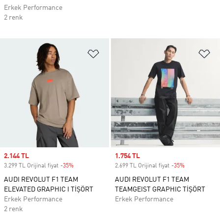
Erkek Performance
2 renk
Favori Listesine Ekle
Fa
Sale price
2.144 TL
Sale price
1.754 TL
3.299 TL Orijinal fiyat
-35%
Discount
2.699 TL Orijinal fiyat
-35%
Discount
AUDI REVOLUT F1 TEAM
AUDI REVOLUT F1 TEAM
ELEVATED GRAPHIC I TİŞÖRT
TEAMGEIST GRAPHIC TİŞÖRT
Erkek Performance
Erkek Performance
2 renk