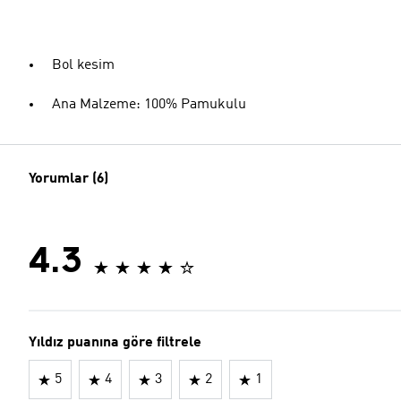
Bol kesim
Ana Malzeme: 100% Pamukulu
Yorumlar (6)
4.3
Yıldız puanına göre filtrele
5
4
3
2
1