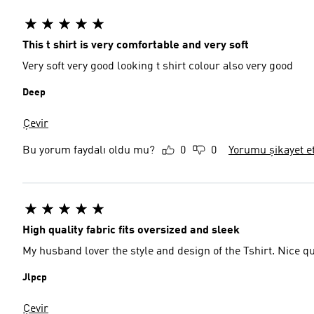
This t shirt is very comfortable and very soft
Very soft very good looking t shirt colour also very good
Deep
Çevir
Bu yorum faydalı oldu mu?
0
0
Yorumu şikayet e
High quality fabric fits oversized and sleek
My husband lover the style and design of the Tshirt. Nice qua
Jlpcp
Çevir