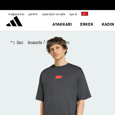
mağaza bul
yardım
siparişler ve iade
üye ol
AYAKKABI
ERKEK
KADIN
/
/
Geri
Anasayfa
Erkek
Giyim