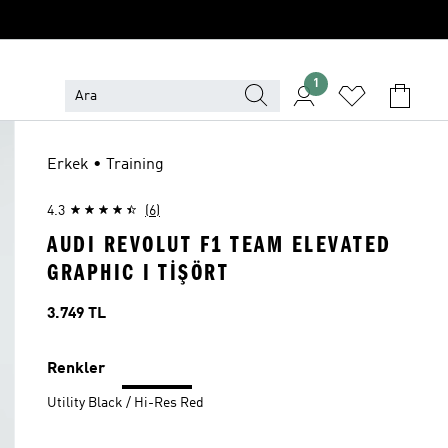
1
Erkek • Training
4.3
(6)
AUDI REVOLUT F1 TEAM ELEVATED
GRAPHIC I TİŞÖRT
Fiyat
3.749 TL
Renkler
Utility Black / Hi-Res Red