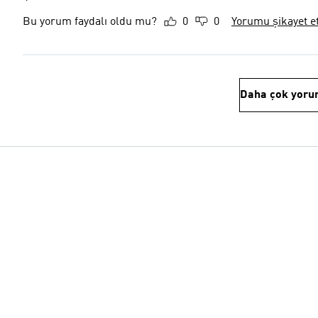
Bu yorum faydalı oldu mu?
0
0
Yorumu şikayet e
Daha çok yoru