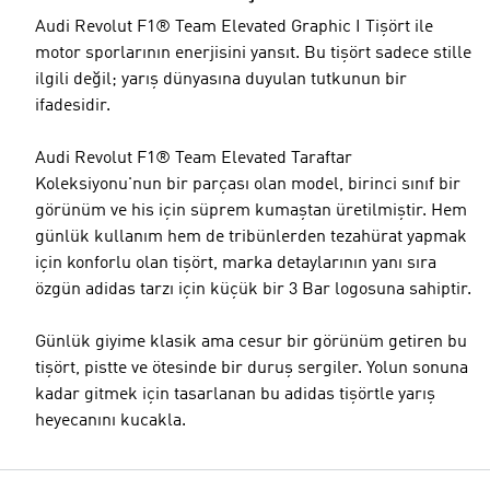
Audi Revolut F1® Team Elevated Graphic I Tişört ile
motor sporlarının enerjisini yansıt. Bu tişört sadece stille
ilgili değil; yarış dünyasına duyulan tutkunun bir
ifadesidir.
Audi Revolut F1® Team Elevated Taraftar
Koleksiyonu'nun bir parçası olan model, birinci sınıf bir
görünüm ve his için süprem kumaştan üretilmiştir. Hem
günlük kullanım hem de tribünlerden tezahürat yapmak
için konforlu olan tişört, marka detaylarının yanı sıra
özgün adidas tarzı için küçük bir 3 Bar logosuna sahiptir.
Günlük giyime klasik ama cesur bir görünüm getiren bu
tişört, pistte ve ötesinde bir duruş sergiler. Yolun sonuna
kadar gitmek için tasarlanan bu adidas tişörtle yarış
heyecanını kucakla.