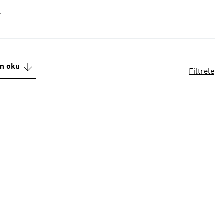
t
m oku
Filtrele