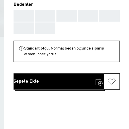
Bedenler
AAA
AAA
AAA
AAA
AAA
AAA
AAA
Standart ölçü.
Normal beden ölçünde sipariş
etmeni öneriyoruz.
Sepete Ekle