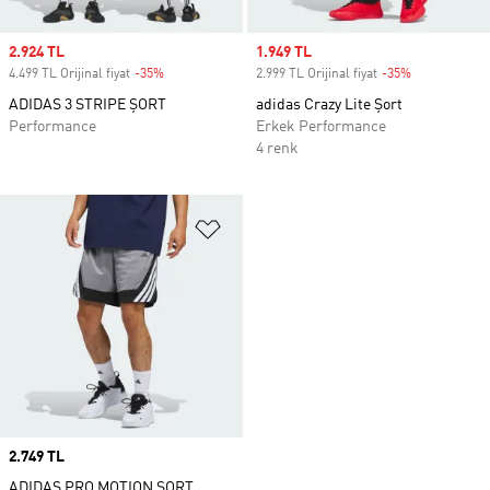
Sale price
2.924 TL
Sale price
1.949 TL
4.499 TL Orijinal fiyat
-35%
Discount
2.999 TL Orijinal fiyat
-35%
Discount
ADIDAS 3 STRIPE ŞORT
adidas Crazy Lite Şort
Performance
Erkek Performance
4 renk
Favori Listesine Ekle
Price
2.749 TL
ADIDAS PRO MOTION ŞORT