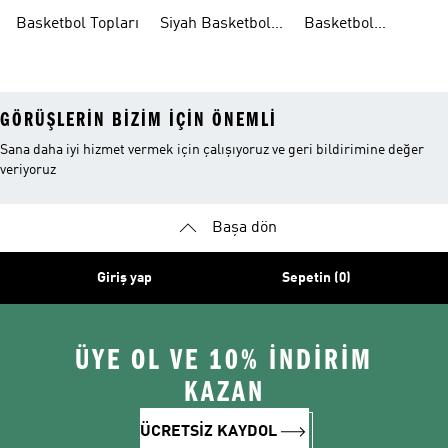
Ayakkabıları
Ayakkabıları
Basketbol
Basketbol Topları
Siyah Basketbol
Basketbol
Ayakkabıları
Ayakkabıları
Ayakkabıları
Outlet
GÖRÜŞLERIN BIZIM IÇIN ÖNEMLI
Sana daha iyi hizmet vermek için çalışıyoruz ve geri bildirimine değer
veriyoruz
Başa dön
Giriş yap
Sepetin (0)
ÜYE OL VE 10% İNDİRİM
KAZAN
ÜCRETSİZ KAYDOL