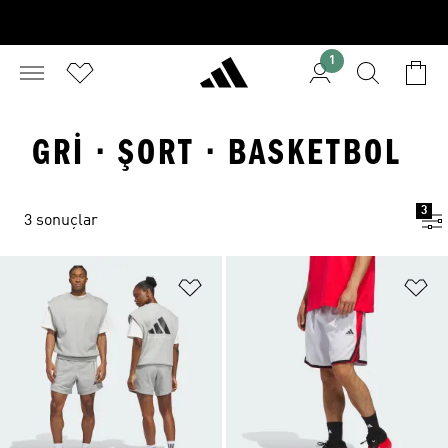
1
GRI · ŞORT · BASKETBOL
3
3 sonuçlar
Favori Listesine Ekle
Fa