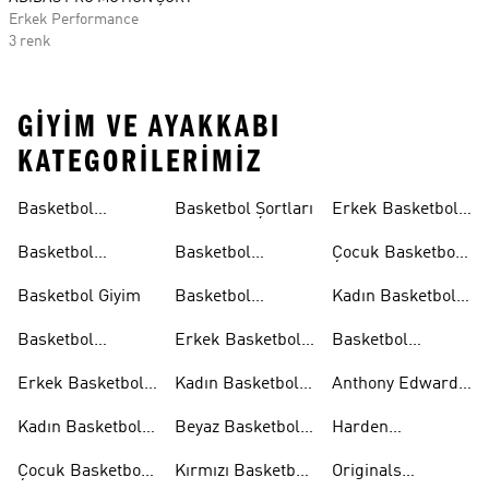
Erkek Performance
3 renk
GIYIM VE AYAKKABI
KATEGORILERIMIZ
Basketbol
Basketbol Şortları
Erkek Basketbol
Koleksiyonları
Formaları
Basketbol
Basketbol
Çocuk Basketbol
Ayakkabıları
Formaları
Formaları
Basketbol Giyim
Basketbol
Kadın Basketbol
Tişörtleri
Tişörtleri
Basketbol
Erkek Basketbol
Basketbol
Aksesuarları
Şortları
Eşofman
Erkek Basketbol
Kadın Basketbol
Anthony Edwards
Takımları
Ayakkabıları
Şortları
Koleksiyonları
Kadın Basketbol
Beyaz Basketbol
Harden
Ayakkabıları
Ayakkabıları
Koleksiyonları
Çocuk Basketbol
Kırmızı Basketbol
Originals