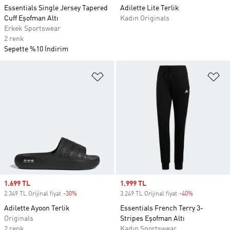
Essentials Single Jersey Tapered
Adilette Lite Terlik
Cuff Eşofman Altı
Kadın Originals
Erkek Sportswear
2 renk
Sepette %10 İndirim
Favori Listesine Ekle
Fa
Sale price
1.699 TL
Sale price
1.999 TL
2.349 TL Orijinal fiyat
-30%
Discount
3.249 TL Orijinal fiyat
-40%
Discount
Adilette Ayoon Terlik
Essentials French Terry 3-
Originals
Stripes Eşofman Altı
2 renk
Kadın Sportswear