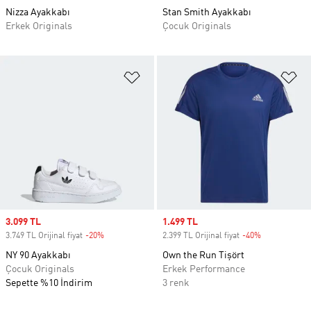
Nizza Ayakkabı
Stan Smith Ayakkabı
Erkek Originals
Çocuk Originals
Favori Listesine Ekle
Fa
Sale price
3.099 TL
Sale price
1.499 TL
3.749 TL Orijinal fiyat
-20%
Discount
2.399 TL Orijinal fiyat
-40%
Discount
NY 90 Ayakkabı
Own the Run Tişört
Çocuk Originals
Erkek Performance
Sepette %10 İndirim
3 renk