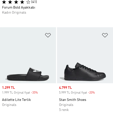
(41)
Forum Bold Ayakkabı
Kadın Originals
Favori Listesine Ekle
Fa
Sale price
1.299 TL
Sale price
4.799 TL
1.999 TL Orijinal fiyat
-35%
Discount
5.999 TL Orijinal fiyat
-20%
Discount
Adilette Lite Terlik
Stan Smith Shoes
Originals
Originals
5 renk