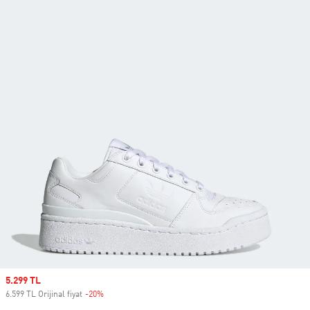
Sale price
5.299 TL
6.599 TL Orijinal fiyat
-20%
Discount