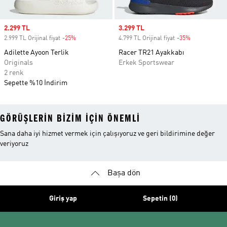
Sale price
2.299 TL
Sale price
3.299 TL
2.999 TL Orijinal fiyat
-25%
Discount
4.799 TL Orijinal fiyat
-35%
Discount
Adilette Ayoon Terlik
Racer TR21 Ayakkabı
Originals
Erkek Sportswear
2 renk
Sepette %10 İndirim
GÖRÜŞLERIN BIZIM IÇIN ÖNEMLI
Sana daha iyi hizmet vermek için çalışıyoruz ve geri bildirimine değer
veriyoruz
Başa dön
Giriş yap
Sepetin (0)