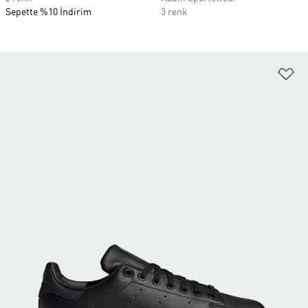
Sepette %10 İndirim
3 renk
Fa