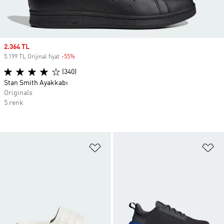
Sale price
2.364 TL
5.199 TL Orijinal fiyat
-55%
Discount
(340)
Stan Smith Ayakkabı
Originals
5 renk
Favori Listesine Ekle
Fa