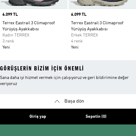
Price
6.099 TL
Price
6.099 TL
Terrex Eastrail 3 Climaproof
Terrex Eastrail 3 Climaproof
Yürüyüş Ayakkabısı
Yürüyüş Ayakkabısı
Kadın TERREX
Erkek TERREX
3 renk
4 renk
Yeni
Yeni
GÖRÜŞLERIN BIZIM IÇIN ÖNEMLI
Sana daha iyi hizmet vermek için çalışıyoruz ve geri bildirimine değer
veriyoruz
Başa dön
Giriş yap
Sepetin (0)