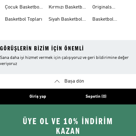
Ayakkabıları
Ayakkabıları
Koleksiyonları
Çocuk Basketbol
Kırmızı Basketbol
Originals
Ayakkabıları
Ayakkabıları
Basketbol
Basketbol Topları
Siyah Basketbol
Basketbol
Ayakkabıları
Ayakkabıları
Ayakkabıları
Outlet
GÖRÜŞLERIN BIZIM IÇIN ÖNEMLI
Sana daha iyi hizmet vermek için çalışıyoruz ve geri bildirimine değer
veriyoruz
Başa dön
Giriş yap
Sepetin (0)
ÜYE OL VE 10% İNDİRİM
KAZAN