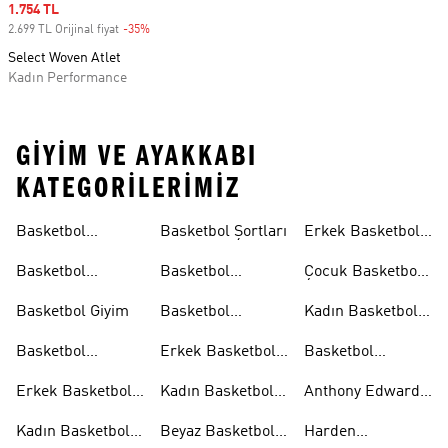
Sale price
1.754 TL
2.699 TL Orijinal fiyat
-35%
Discount
Select Woven Atlet
Kadın Performance
GIYIM VE AYAKKABI
KATEGORILERIMIZ
Basketbol
Basketbol Şortları
Erkek Basketbol
Koleksiyonları
Formaları
Basketbol
Basketbol
Çocuk Basketbol
Ayakkabıları
Formaları
Formaları
Basketbol Giyim
Basketbol
Kadın Basketbol
Tişörtleri
Tişörtleri
Basketbol
Erkek Basketbol
Basketbol
Aksesuarları
Şortları
Eşofman
Erkek Basketbol
Kadın Basketbol
Anthony Edwards
Takımları
Ayakkabıları
Şortları
Koleksiyonları
Kadın Basketbol
Beyaz Basketbol
Harden