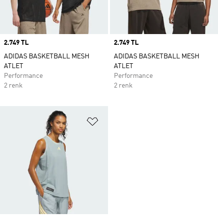
Price
2.749 TL
Price
2.749 TL
ADIDAS BASKETBALL MESH
ADIDAS BASKETBALL MESH
ATLET
ATLET
Performance
Performance
2 renk
2 renk
Favori Listesine Ekle