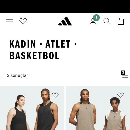
1
KADIN · ATLET ·
BASKETBOL
3
3 sonuçlar
Favori Listesine Ekle
Fa