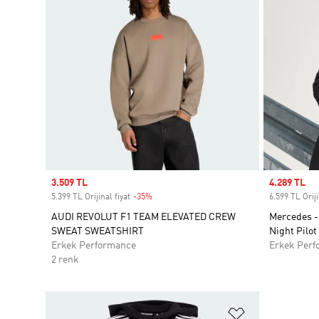
Sale price
3.509 TL
Sale price
4.289 TL
5.399 TL Orijinal fiyat
-35%
Discount
6.599 TL Oriji
AUDI REVOLUT F1 TEAM ELEVATED CREW
Mercedes -
SWEAT SWEATSHIRT
Night Pilo
Erkek Performance
Erkek Perf
2 renk
Favori Listesi