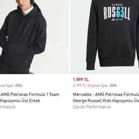
Sale price
1.599 TL
nal fiyat
-35%
Discount
3.199 TL Orijinal fiyat
-50%
Discount
 AMG Petronas Formula 1 Team
Mercedes - AMG Petronas Formul
t Kapüşonlu Üst Erkek
George Russell Kids Kapüşonlu Üs
ormance
Çocuk Performance
ne Ekle