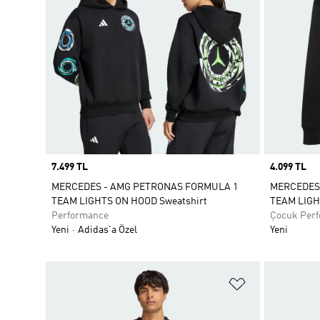
Price
7.499 TL
Price
4.099 TL
MERCEDES - AMG PETRONAS FORMULA 1
MERCEDES
TEAM LIGHTS ON HOOD Sweatshirt
TEAM LIG
Performance
Çocuk Per
Yeni
Adidas'a Özel
Yeni
Favori Listesi