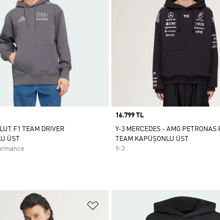
Price
16.799 TL
LUT F1 TEAM DRIVER
Y-3 MERCEDES - AMG PETRONAS
U ÜST
TEAM KAPÜŞONLU ÜST
ormance
Y-3
ne Ekle
Favori Listesine Ekle