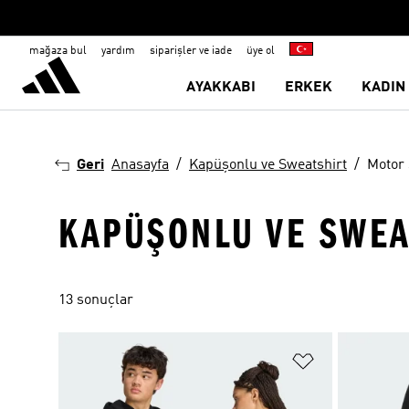
mağaza bul
yardım
siparişler ve iade
üye ol
AYAKKABI
ERKEK
KADIN
Geri
Anasayfa
Kapüşonlu ve Sweatshirt
Motor 
KAPÜŞONLU VE SWEA
13 sonuçlar
Favori Listesi