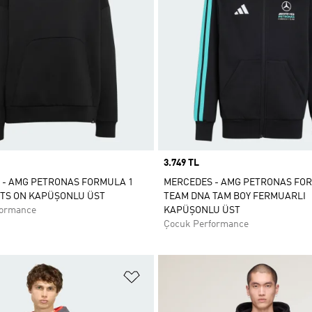
Price
3.749 TL
 - AMG PETRONAS FORMULA 1
MERCEDES - AMG PETRONAS FO
HTS ON KAPÜŞONLU ÜST
TEAM DNA TAM BOY FERMUARLI
formance
KAPÜŞONLU ÜST
Çocuk Performance
ne Ekle
Favori Listesine Ekle