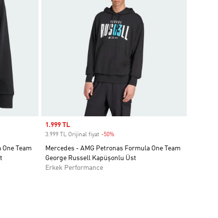
Sale price
1.999 TL
3.999 TL Orijinal fiyat
-50%
Discount
a One Team
Mercedes - AMG Petronas Formula One Team
t
George Russell Kapüşonlu Üst
Erkek Performance