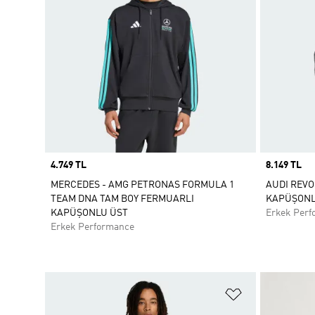
Price
4.749 TL
Price
8.149 TL
MERCEDES - AMG PETRONAS FORMULA 1
AUDI REVO
TEAM DNA TAM BOY FERMUARLI
KAPÜŞONL
KAPÜŞONLU ÜST
Erkek Perf
Erkek Performance
Favori Listesi