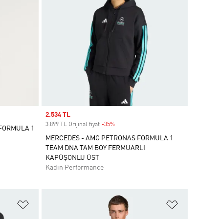
Sale price
2.534 TL
3.899 TL Orijinal fiyat
-35%
Discount
 FORMULA 1
MERCEDES - AMG PETRONAS FORMULA 1
TEAM DNA TAM BOY FERMUARLI
KAPÜŞONLU ÜST
Kadın Performance
Favori Listesine Ekle
Favori List