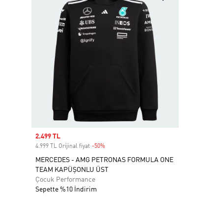
Sale price
2.499 TL
4.999 TL Orijinal fiyat
-50%
Discount
MERCEDES - AMG PETRONAS FORMULA ONE
TEAM KAPÜŞONLU ÜST
Çocuk Performance
Sepette %10 İndirim