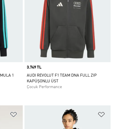
Price
3.749 TL
RMULA 1
AUDI REVOLUT F1 TEAM DNA FULL ZIP
KAPÜŞONLU ÜST
Çocuk Performance
Favori Listesine Ekle
Favori List