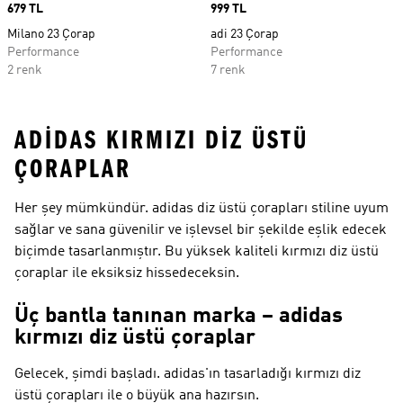
Price
679 TL
Price
999 TL
Milano 23 Çorap
adi 23 Çorap
Performance
Performance
2 renk
7 renk
ADIDAS KIRMIZI DIZ ÜSTÜ
ÇORAPLAR
Her şey mümkündür. adidas diz üstü çorapları stiline uyum
sağlar ve sana güvenilir ve işlevsel bir şekilde eşlik edecek
biçimde tasarlanmıştır. Bu yüksek kaliteli kırmızı diz üstü
çoraplar ile eksiksiz hissedeceksin.
Üç bantla tanınan marka – adidas
kırmızı diz üstü çoraplar
Gelecek, şimdi başladı. adidas'ın tasarladığı kırmızı diz
üstü çorapları ile o büyük ana hazırsın.