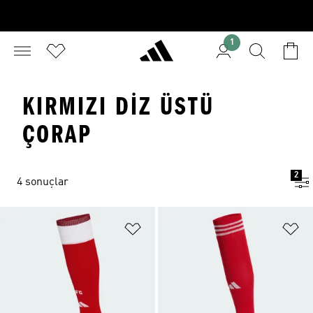
1
KIRMIZI DIZ ÜSTÜ
ÇORAP
2
4 sonuçlar
Favori Listesine Ekle
Fa