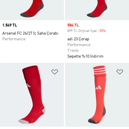
Price
1.549 TL
Sale price
584 TL
899 TL Orijinal fiyat
-35%
Discount
Arsenal FC 26/27 İç Saha Çorabı
Performance
adi 23 Çorap
Performance
7 renk
Sepette %10 İndirim
Favori Listesine Ekle
Fa