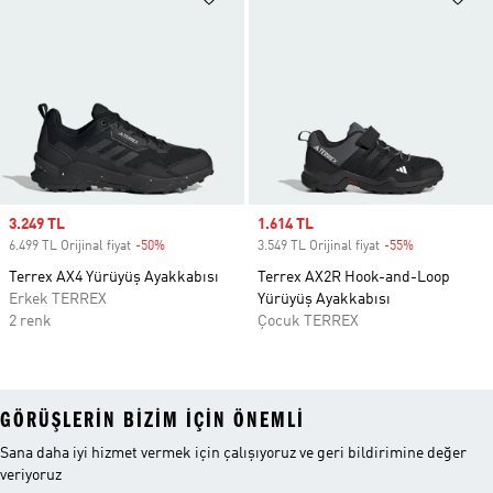
Sale price
3.249 TL
Sale price
1.614 TL
6.499 TL Orijinal fiyat
-50%
Discount
3.549 TL Orijinal fiyat
-55%
Discount
Terrex AX4 Yürüyüş Ayakkabısı
Terrex AX2R Hook-and-Loop
Erkek TERREX
Yürüyüş Ayakkabısı
2 renk
Çocuk TERREX
GÖRÜŞLERIN BIZIM IÇIN ÖNEMLI
Sana daha iyi hizmet vermek için çalışıyoruz ve geri bildirimine değer
veriyoruz