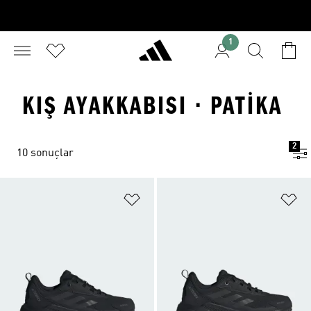
1
KIŞ AYAKKABISI · PATIKA
2
10 sonuçlar
Favori Listesine Ekle
Fa