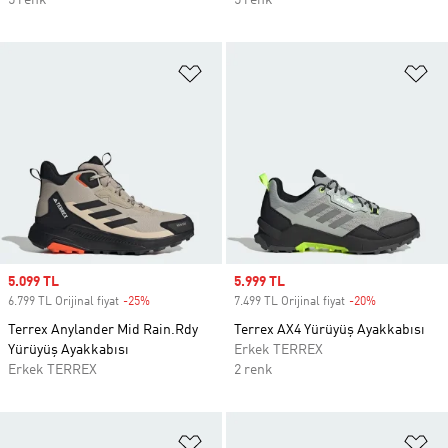
5 renk
5 renk
Favori Listesine Ekle
Fa
Sale price
5.099 TL
Sale price
5.999 TL
6.799 TL Orijinal fiyat
-25%
Discount
7.499 TL Orijinal fiyat
-20%
Discount
Terrex Anylander Mid Rain.Rdy
Terrex AX4 Yürüyüş Ayakkabısı
Yürüyüş Ayakkabısı
Erkek TERREX
Erkek TERREX
2 renk
Favori Listesine Ekle
Fa