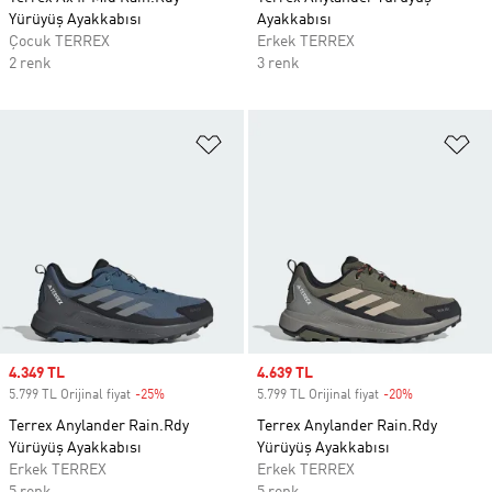
Yürüyüş Ayakkabısı
Ayakkabısı
Çocuk TERREX
Erkek TERREX
2 renk
3 renk
Favori Listesine Ekle
Fa
Sale price
4.349 TL
Sale price
4.639 TL
5.799 TL Orijinal fiyat
-25%
Discount
5.799 TL Orijinal fiyat
-20%
Discount
Terrex Anylander Rain.Rdy
Terrex Anylander Rain.Rdy
Yürüyüş Ayakkabısı
Yürüyüş Ayakkabısı
Erkek TERREX
Erkek TERREX