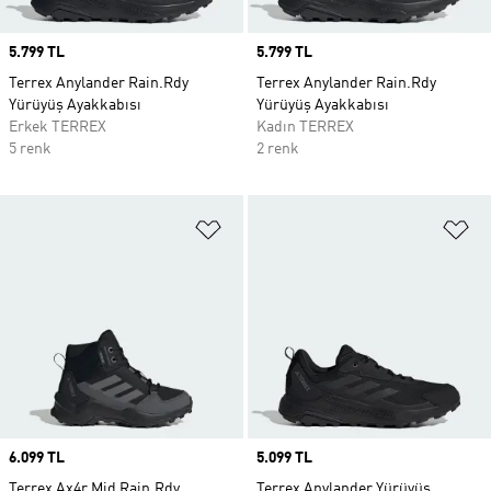
Price
5.799 TL
Price
5.799 TL
Terrex Anylander Rain.Rdy
Terrex Anylander Rain.Rdy
Yürüyüş Ayakkabısı
Yürüyüş Ayakkabısı
Erkek TERREX
Kadın TERREX
5 renk
2 renk
Favori Listesine Ekle
Fa
Price
6.099 TL
Price
5.099 TL
Terrex Ax4r Mid Rain.Rdy
Terrex Anylander Yürüyüş