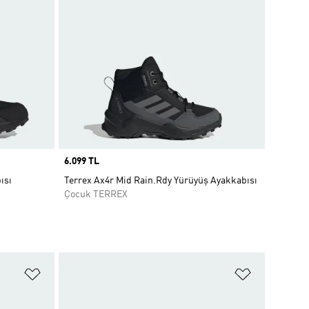
Price
6.099 TL
ısı
Terrex Ax4r Mid Rain.Rdy Yürüyüş Ayakkabısı
Çocuk TERREX
Favori Listesine Ekle
Favori List