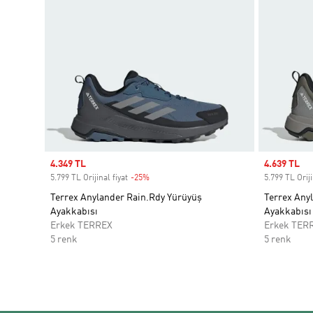
Sale price
4.349 TL
Sale price
4.639 TL
5.799 TL Orijinal fiyat
-25%
Discount
5.799 TL Oriji
Terrex Anylander Rain.Rdy Yürüyüş
Terrex Any
Ayakkabısı
Ayakkabısı
Erkek TERREX
Erkek TER
5 renk
5 renk