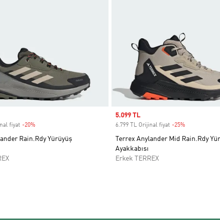
Sale price
5.099 TL
nal fiyat
-20%
Discount
6.799 TL Orijinal fiyat
-25%
Discount
lander Rain.Rdy Yürüyüş
Terrex Anylander Mid Rain.Rdy Yü
Ayakkabısı
REX
Erkek TERREX