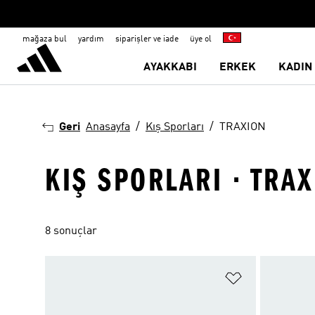
mağaza bul
yardım
siparişler ve iade
üye ol
AYAKKABI
ERKEK
KADIN
Geri
Anasayfa
Kış Sporları
TRAXION
KIŞ SPORLARI · TRA
8 sonuçlar
Favori Listesi