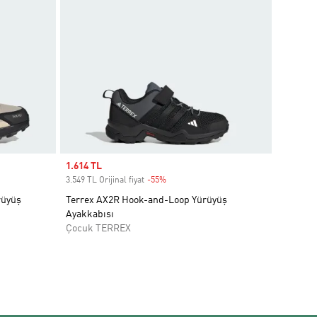
Sale price
1.614 TL
3.549 TL Orijinal fiyat
-55%
Discount
rüyüş
Terrex AX2R Hook-and-Loop Yürüyüş
Ayakkabısı
Çocuk TERREX