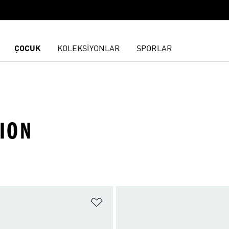
ÇOCUK
KOLEKSİYONLAR
SPORLAR
XION
ne Ekle
Favori Listesine Ekle