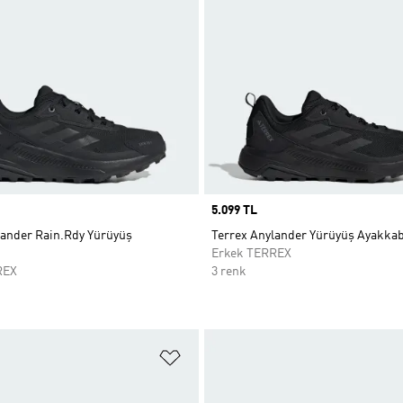
Price
5.099 TL
lander Rain.Rdy Yürüyüş
Terrex Anylander Yürüyüş Ayakkab
Erkek TERREX
REX
3 renk
ne Ekle
Favori Listesine Ekle