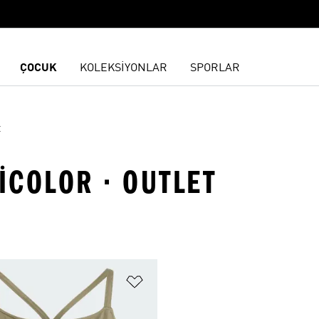
ÇOCUK
KOLEKSİYONLAR
SPORLAR
t
DICOLOR · OUTLET
ne Ekle
Favori Listesine Ekle