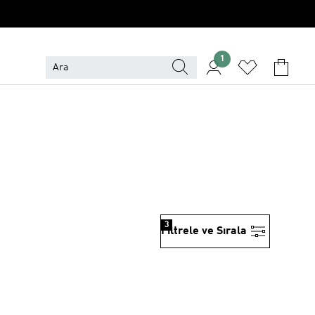
1
3
Filtrele ve Sırala