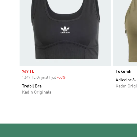
Sale price
749 TL
Tükendi
1.649 TL Orijinal fiyat
-55%
Discount
Adicolor 3-
Trefoil Bra
Kadın Origi
Kadın Originals