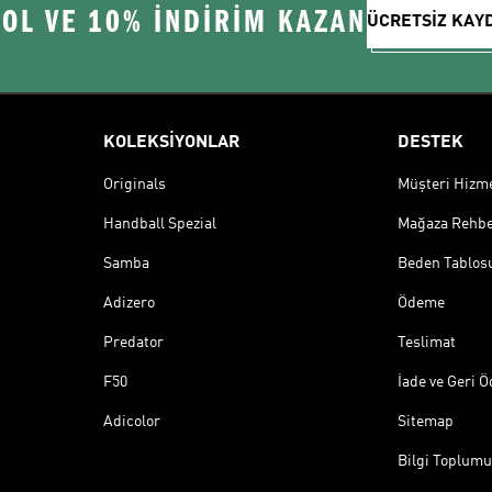
 OL VE 10% İNDİRİM KAZAN
ÜCRETSİZ KAY
KOLEKSİYONLAR
DESTEK
Originals
Müşteri Hizmet
Handball Spezial
Mağaza Rehbe
Samba
Beden Tablos
Adizero
Ödeme
Predator
Teslimat
F50
İade ve Geri 
Adicolor
Sitemap
Bilgi Toplumu