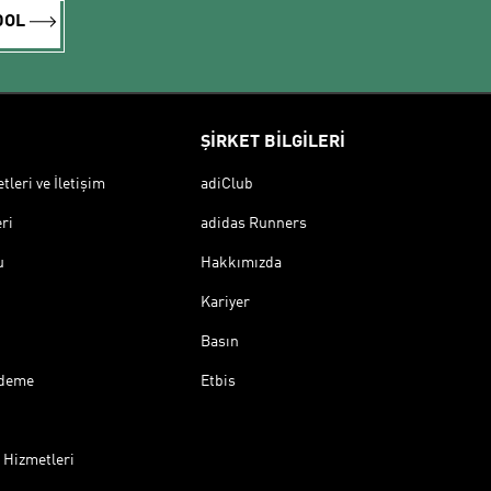
DOL
ŞİRKET BİLGİLERİ
leri ve İletişim
adiClub
ri
adidas Runners
u
Hakkımızda
Kariyer
Basın
Ödeme
Etbis
 Hizmetleri