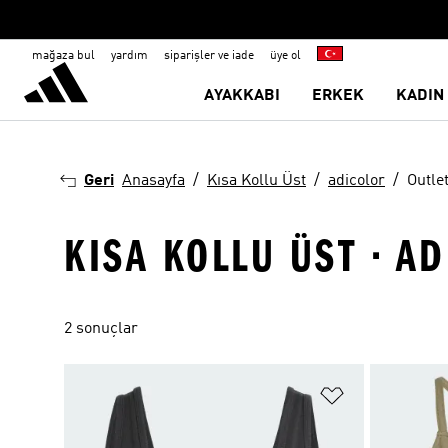
mağaza bul
yardım
siparişler ve iade
üye ol
AYAKKABI
ERKEK
KADIN
Geri
Anasayfa
Kısa Kollu Üst
adicolor
Outle
KISA KOLLU ÜST · A
2 sonuçlar
Favori Listesi