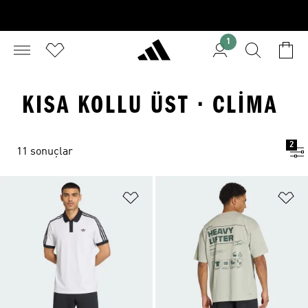
1
KISA KOLLU ÜST · CLIMA
2
11 sonuçlar
Favori Listesine Ekle
Fa