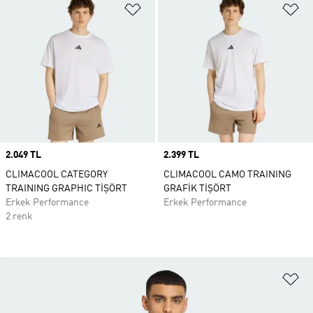
Favori Listesine Ekle
Fa
Price
2.049 TL
Price
2.399 TL
CLIMACOOL CATEGORY
CLIMACOOL CAMO TRAINING
TRAINING GRAPHIC TİŞÖRT
GRAFİK TİŞÖRT
Erkek Performance
Erkek Performance
2 renk
Fa