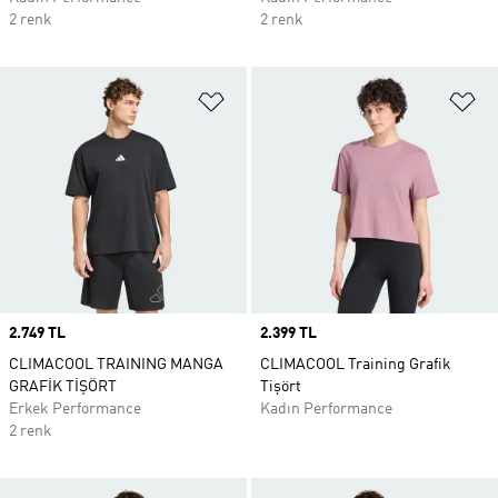
2 renk
2 renk
Favori Listesine Ekle
Fa
Price
2.749 TL
Price
2.399 TL
CLIMACOOL TRAINING MANGA
CLIMACOOL Training Grafik
GRAFİK TİŞÖRT
Tişört
Erkek Performance
Kadın Performance
2 renk