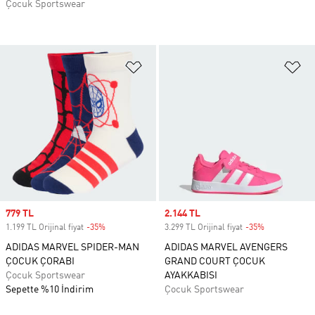
Çocuk Sportswear
Favori Listesine Ekle
Fa
Sale price
779 TL
Sale price
2.144 TL
1.199 TL Orijinal fiyat
-35%
Discount
3.299 TL Orijinal fiyat
-35%
Discount
ADIDAS MARVEL SPIDER-MAN
ADIDAS MARVEL AVENGERS
ÇOCUK ÇORABI
GRAND COURT ÇOCUK
Çocuk Sportswear
AYAKKABISI
Sepette %10 İndirim
Çocuk Sportswear