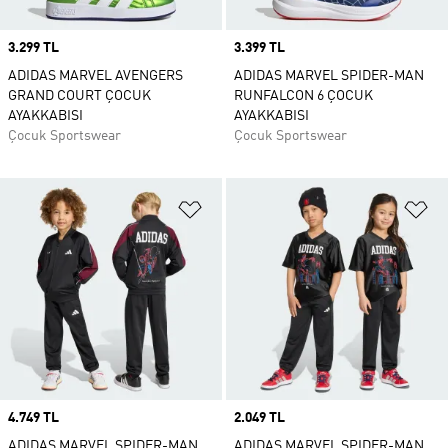
Price
3.299 TL
Price
3.399 TL
ADIDAS MARVEL AVENGERS
ADIDAS MARVEL SPIDER-MAN
GRAND COURT ÇOCUK
RUNFALCON 6 ÇOCUK
AYAKKABISI
AYAKKABISI
Çocuk Sportswear
Çocuk Sportswear
Favori Listesine Ekle
Fa
Price
4.749 TL
Price
2.049 TL
ADIDAS MARVEL SPIDER-MAN
ADIDAS MARVEL SPIDER-MAN