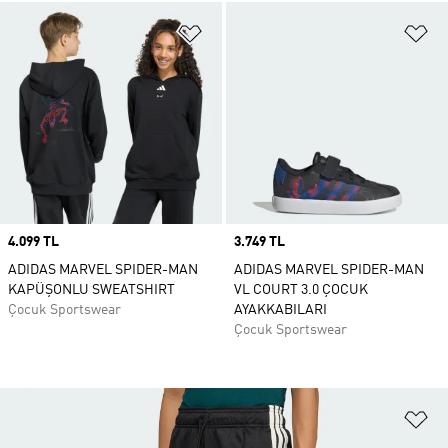
Favori Listesine Ekle
Fa
Price
4.099 TL
Price
3.749 TL
ADIDAS MARVEL SPIDER-MAN
ADIDAS MARVEL SPIDER-MAN
KAPÜŞONLU SWEATSHIRT
VL COURT 3.0 ÇOCUK
Çocuk Sportswear
AYAKKABILARI
Çocuk Sportswear
Fa