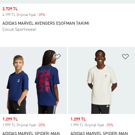
Sale price
2.729 TL
4.199 TL Orijinal fiyat
-35%
Discount
ADIDAS MARVEL AVENGERS EŞOFMAN TAKIMI
Çocuk Sportswear
Favori Listesine Ekle
Fa
Sale price
1.299 TL
Sale price
1.299 TL
1.999 TL Orijinal fiyat
-35%
Discount
1.999 TL Orijinal fiyat
-35%
Discount
ADIDAS MARVEL SPIDER-MAN
ADIDAS MARVEL SPIDER-MAN