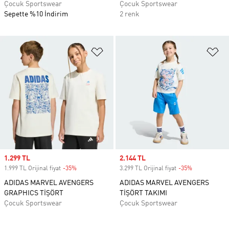
Çocuk Sportswear
Çocuk Sportswear
Sepette %10 İndirim
2 renk
Favori Listesine Ekle
Fa
Sale price
1.299 TL
Sale price
2.144 TL
1.999 TL Orijinal fiyat
-35%
Discount
3.299 TL Orijinal fiyat
-35%
Discount
ADIDAS MARVEL AVENGERS
ADIDAS MARVEL AVENGERS
GRAPHICS TİŞÖRT
TİŞÖRT TAKIMI
Çocuk Sportswear
Çocuk Sportswear