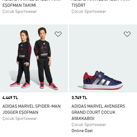
EŞOFMAN TAKIMI
TİŞÖRT
Çocuk Sportswear
Çocuk Sportswear
Favori Listesine Ekle
Fa
Price
4.449 TL
Price
3.749 TL
ADIDAS MARVEL SPIDER-MAN
ADIDAS MARVEL AVENGERS
JOGGER EŞOFMAN
GRAND COURT ÇOCUK
Çocuk Sportswear
AYAKKABISI
Çocuk Sportswear
Online Özel