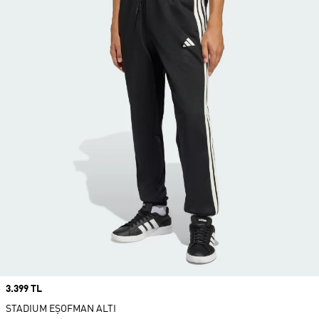
Price
3.399 TL
STADIUM EŞOFMAN ALTI