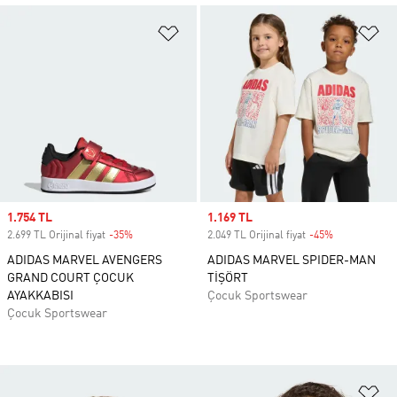
Favori Listesine Ekle
Fa
Sale price
1.754 TL
Sale price
1.169 TL
2.699 TL Orijinal fiyat
-35%
Discount
2.049 TL Orijinal fiyat
-45%
Discount
ADIDAS MARVEL AVENGERS
ADIDAS MARVEL SPIDER-MAN
GRAND COURT ÇOCUK
TİŞÖRT
AYAKKABISI
Çocuk Sportswear
Çocuk Sportswear
Fa