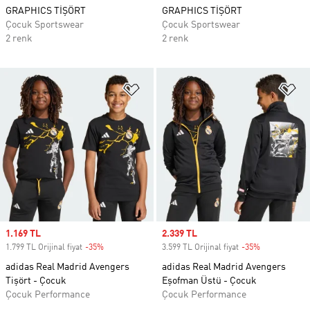
GRAPHICS TİŞÖRT
GRAPHICS TİŞÖRT
Çocuk Sportswear
Çocuk Sportswear
2 renk
2 renk
Favori Listesine Ekle
Fa
Sale price
1.169 TL
Sale price
2.339 TL
1.799 TL Orijinal fiyat
-35%
Discount
3.599 TL Orijinal fiyat
-35%
Discount
adidas Real Madrid Avengers
adidas Real Madrid Avengers
Tişört - Çocuk
Eşofman Üstü - Çocuk
Çocuk Performance
Çocuk Performance