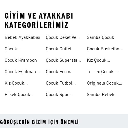
GIYIM VE AYAKKABI
KATEGORILERIMIZ
Bebek Ayakkabısı
Çocuk Ceket Ve
Samba Çocuk
Mont
Çocuk
Çocuk Outlet
Çocuk Basketbol
Ayakkabıları
Ayakkabısı
Çocuk Krampon
Çocuk Superstar
Kız Çocuk
Ayakkabılar
Eşofman Takımı
Çocuk Eşofman
Çocuk Forma
Terrex Çocuk
Takımı
Ayakkabı
Kız Çocuk
Çocuk Futbol
Originals Cocuk
Ayakkabı
Ayakkabısı
Ayakkabi
Erkek Çocuk
Çoçuk Spor
Samba Bebek
Ayakkabı
Ayakkabı
Ayakkabı
GÖRÜŞLERIN BIZIM IÇIN ÖNEMLI