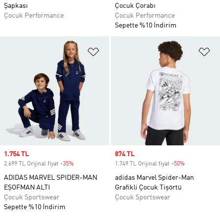
Şapkası
Çocuk Çorabı
Çocuk Performance
Çocuk Performance
Sepette %10 İndirim
Favori Listesine Ekle
Fa
Sale price
1.754 TL
Sale price
874 TL
2.699 TL Orijinal fiyat
-35%
Discount
1.749 TL Orijinal fiyat
-50%
Discount
ADIDAS MARVEL SPIDER-MAN
adidas Marvel Spider-Man
EŞOFMAN ALTI
Grafikli Çocuk Tişörtü
Çocuk Sportswear
Çocuk Sportswear
Sepette %10 İndirim