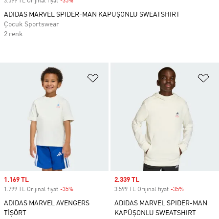
3.599 TL Orijinal fiyat
-35%
Discount
ADIDAS MARVEL SPIDER-MAN KAPÜŞONLU SWEATSHIRT
Çocuk Sportswear
2 renk
Favori Listesine Ekle
Fa
Sale price
1.169 TL
Sale price
2.339 TL
1.799 TL Orijinal fiyat
-35%
Discount
3.599 TL Orijinal fiyat
-35%
Discount
ADIDAS MARVEL AVENGERS
ADIDAS MARVEL SPIDER-MAN
TİŞÖRT
KAPÜŞONLU SWEATSHIRT