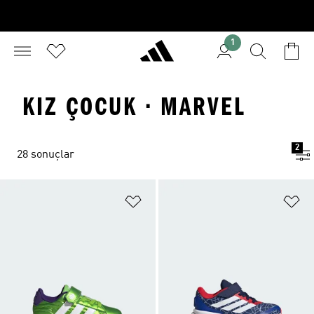
1
KIZ ÇOCUK · MARVEL
2
28 sonuçlar
Favori Listesine Ekle
Fa