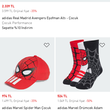
Sale price
2.339 TL
3.599 TL Orijinal fiyat
-35%
Discount
adidas Real Madrid Avengers Eşofman Altı - Çocuk
Çocuk Performance
Sepette %10 İndirim
Favori Listesine Ekle
Fa
Sale price
974 TL
Sale price
524 TL
1.499 TL Orijinal fiyat
-35%
Discount
1.049 TL Orijinal fiyat
-50%
Discount
adidas Marvel Spider Man Çocuk
adidas Marvel Örümcek Adam