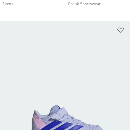
2 renk
Çocuk Sportswear
Fa