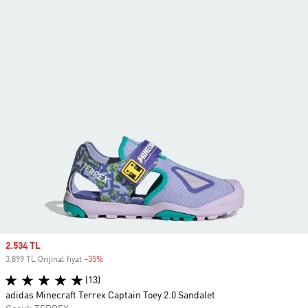
Sale price
2.534 TL
3.899 TL Orijinal fiyat
-35%
Discount
(13)
adidas Minecraft Terrex Captain Toey 2.0 Sandalet