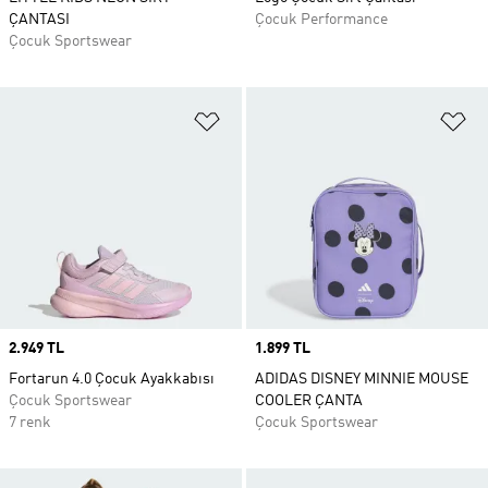
ÇANTASI
Çocuk Performance
Çocuk Sportswear
Favori Listesine Ekle
Fa
Price
2.949 TL
Price
1.899 TL
Fortarun 4.0 Çocuk Ayakkabısı
ADIDAS DISNEY MINNIE MOUSE
Çocuk Sportswear
COOLER ÇANTA
7 renk
Çocuk Sportswear