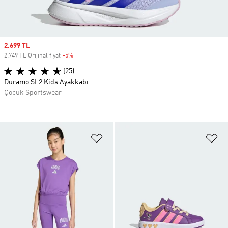
Sale price
2.699 TL
2.749 TL Orijinal fiyat
-5%
Discount
(25)
Duramo SL2 Kids Ayakkabı
Çocuk Sportswear
Favori Listesine Ekle
Fa