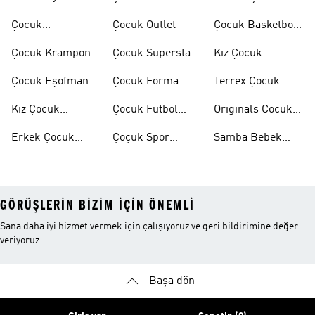
Mont
Çocuk
Çocuk Outlet
Çocuk Basketbol
Ayakkabıları
Ayakkabısı
Çocuk Krampon
Çocuk Superstar
Kız Çocuk
Ayakkabılar
Eşofman Takımı
Çocuk Eşofman
Çocuk Forma
Terrex Çocuk
Takımı
Ayakkabı
Kız Çocuk
Çocuk Futbol
Originals Cocuk
Ayakkabı
Ayakkabısı
Ayakkabi
Erkek Çocuk
Çoçuk Spor
Samba Bebek
Ayakkabı
Ayakkabı
Ayakkabı
GÖRÜŞLERIN BIZIM IÇIN ÖNEMLI
Sana daha iyi hizmet vermek için çalışıyoruz ve geri bildirimine değer
veriyoruz
Başa dön