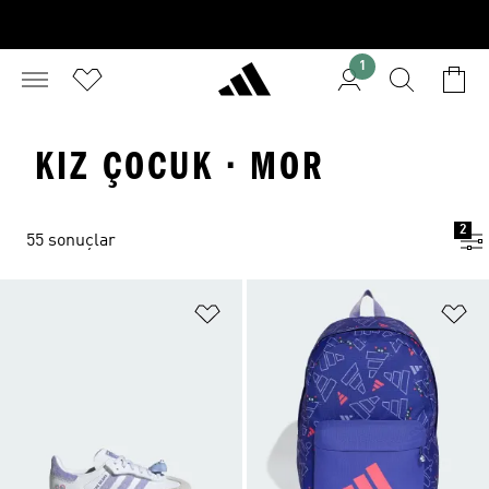
1
KIZ ÇOCUK · MOR
2
55 sonuçlar
Favori Listesine Ekle
Fa