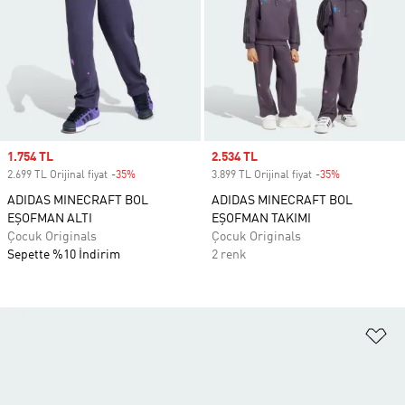
Sale price
1.754 TL
Sale price
2.534 TL
2.699 TL Orijinal fiyat
-35%
Discount
3.899 TL Orijinal fiyat
-35%
Discount
ADIDAS MINECRAFT BOL
ADIDAS MINECRAFT BOL
EŞOFMAN ALTI
EŞOFMAN TAKIMI
Çocuk Originals
Çocuk Originals
Sepette %10 İndirim
2 renk
Fa