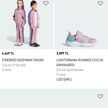
Favori Listesine Ekle
Fa
Price
4.449 TL
Price
3.899 TL
FIREBIRD EŞOFMAN TAKIMI
LIGHTORAMA RUNNER ÇOCUK
Çocuk Originals
AYAKKABISI
2 renk
Çocuk Sportswear
5 renk
LED IŞIKLI
Fa