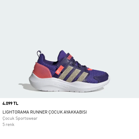
Price
4.099 TL
LIGHTORAMA RUNNER ÇOCUK AYAKKABISI
Çocuk Sportswear
5 renk