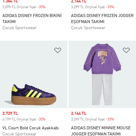
Sale price
1.364 TL
Sale price
2.144 TL
2.099 TL Orijinal fiyat
-35%
Discount
3.299 TL Orijinal fiyat
-35%
Discount
ADIDAS DISNEY FROZEN BİKİNİ
ADIDAS DISNEY FROZEN JOGGER
TAKIMI
EŞOFMAN TAKIMI
Çocuk Sportswear
Çocuk Sportswear
Favori Listesine Ekle
Fa
Sale price
2.729 TL
Sale price
2.144 TL
4.199 TL Orijinal fiyat
-35%
Discount
3.299 TL Orijinal fiyat
-35%
Discount
VL Court Bold Çocuk Ayakkabı
ADIDAS DISNEY MINNIE MOUSE
Çocuk Sportswear
JOGGER EŞOFMAN TAKIMI