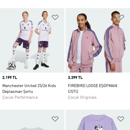
Favori Listesine Ekle
Fa
Price
2.199 TL
Price
3.399 TL
Manchester United 25/26 Kids
FIREBIRD LOOSE EŞOFMAN
Deplasman Şortu
ÜSTÜ
Çocuk Performance
Çocuk Originals
Favori Listesine Ekle
Fa