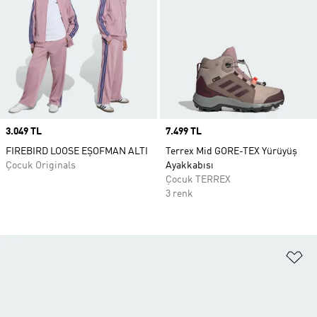
Price
3.049 TL
Price
7.499 TL
FIREBIRD LOOSE EŞOFMAN ALTI
Terrex Mid GORE-TEX Yürüyüş
Çocuk Originals
Ayakkabısı
Çocuk TERREX
3 renk
Fa