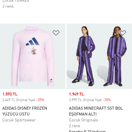
Çocuk TERREX
2 renk
Favori Listesine Ekle
Fa
Sale price
1.592 TL
Sale price
1.949 TL
2.449 TL Orijinal fiyat
-35%
Discount
2.999 TL Orijinal fiyat
-35%
Discount
ADIDAS DISNEY FROZEN
ADIDAS MINECRAFT SST BOL
YÜZÜCÜ ÜSTÜ
EŞOFMAN ALTI
Çocuk Sportswear
Çocuk Originals
2 renk