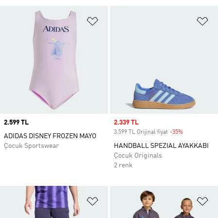
Favori Listesine Ekle
Fa
Price
2.599 TL
Sale price
2.339 TL
3.599 TL Orijinal fiyat
-35%
Discount
ADIDAS DISNEY FROZEN MAYO
Çocuk Sportswear
HANDBALL SPEZIAL AYAKKABI
Çocuk Originals
2 renk
Favori Listesine Ekle
Fa