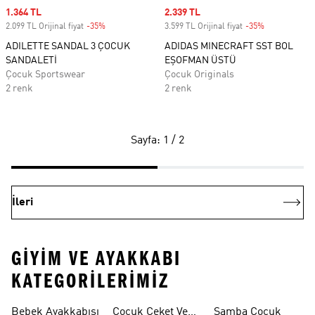
Sale price
1.364 TL
Sale price
2.339 TL
2.099 TL Orijinal fiyat
-35%
Discount
3.599 TL Orijinal fiyat
-35%
Discount
ADILETTE SANDAL 3 ÇOCUK
ADIDAS MINECRAFT SST BOL
SANDALETİ
EŞOFMAN ÜSTÜ
Çocuk Sportswear
Çocuk Originals
2 renk
2 renk
Sayfa: 1 / 2
İleri
GIYIM VE AYAKKABI
KATEGORILERIMIZ
Bebek Ayakkabısı
Çocuk Ceket Ve
Samba Çocuk