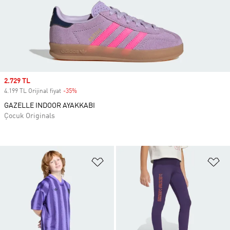
Sale price
2.729 TL
4.199 TL Orijinal fiyat
-35%
Discount
GAZELLE INDOOR AYAKKABI
Çocuk Originals
Favori Listesine Ekle
Fa