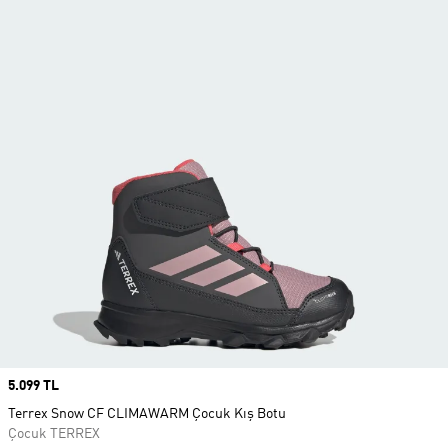
Price
5.099 TL
Terrex Snow CF CLIMAWARM Çocuk Kış Botu
Çocuk TERREX