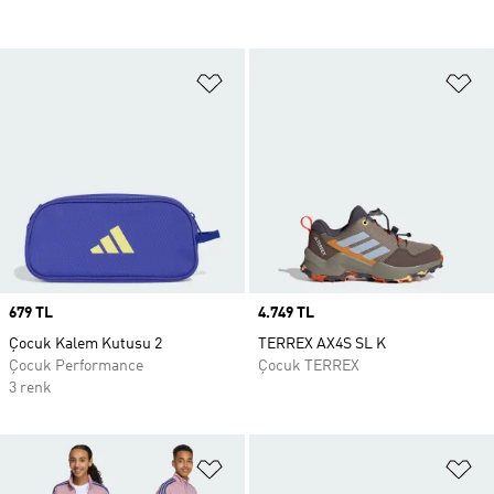
Favori Listesine Ekle
Fa
Price
679 TL
Price
4.749 TL
Çocuk Kalem Kutusu 2
TERREX AX4S SL K
Çocuk Performance
Çocuk TERREX
3 renk
Favori Listesine Ekle
Fa