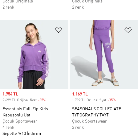
Çocuk Originals
Çocuk Originals
2 renk
2 renk
Favori Listesine Ekle
Fa
Sale price
1.754 TL
Sale price
1.169 TL
2.699 TL Orijinal fiyat
-35%
Discount
1.799 TL Orijinal fiyat
-35%
Discount
Essentials Full-Zip Kids
SEASONALS COLLEGIATE
Kapüşonlu Üst
TYPOGRAPHY TAYT
Çocuk Sportswear
Çocuk Sportswear
4 renk
2 renk
Sepette %10 İndirim