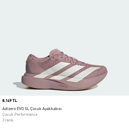
Price
8.149 TL
Adizero EVO SL Çocuk Ayakkabısı
Çocuk Performance
3 renk