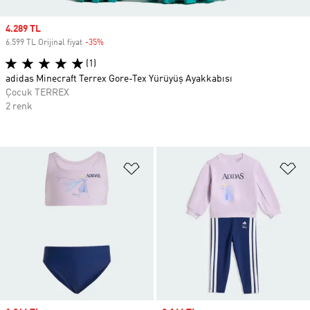
Sale price
4.289 TL
6.599 TL Orijinal fiyat
-35%
Discount
(1)
adidas Minecraft Terrex Gore-Tex Yürüyüş Ayakkabısı
Çocuk TERREX
2 renk
Favori Listesine Ekle
Fa