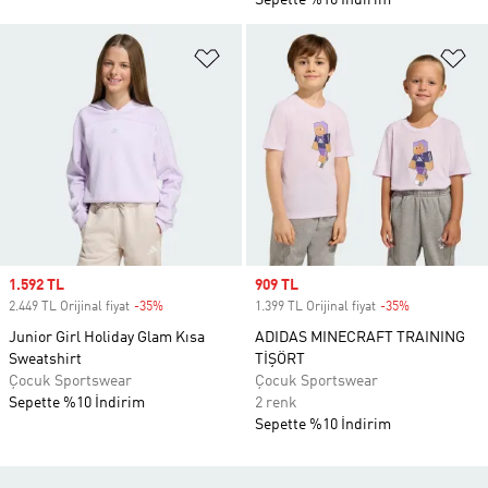
Sepette %10 İndirim
Favori Listesine Ekle
Fa
Sale price
1.592 TL
Sale price
909 TL
2.449 TL Orijinal fiyat
-35%
Discount
1.399 TL Orijinal fiyat
-35%
Discount
Junior Girl Holiday Glam Kısa
ADIDAS MINECRAFT TRAINING
Sweatshirt
TİŞÖRT
Çocuk Sportswear
Çocuk Sportswear
Sepette %10 İndirim
2 renk
Sepette %10 İndirim