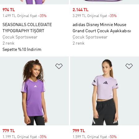
Sale price
974 TL
Sale price
2.144 TL
1.499 TL Orijinal fiyat
-35%
Discount
3.299 TL Orijinal fiyat
-35%
Discount
SEASONALS COLLEGIATE
adidas Disney Minnie Mouse
TYPOGRAPHY TİŞÖRT
Grand Court Çocuk Ayakkabısı
Çocuk Sportswear
Çocuk Sportswear
2 renk
2 renk
Sepette %10 İndirim
Favori Listesine Ekle
Fa
Sale price
779 TL
Sale price
799 TL
1.199 TL Orijinal fiyat
-35%
Discount
1.599 TL Orijinal fiyat
-50%
Discount