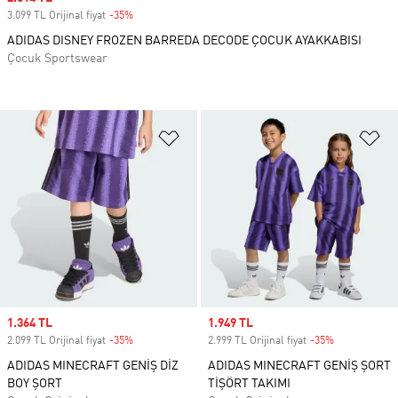
3.099 TL Orijinal fiyat
-35%
Discount
ADIDAS DISNEY FROZEN BARREDA DECODE ÇOCUK AYAKKABISI
Çocuk Sportswear
Favori Listesine Ekle
Fa
Sale price
1.364 TL
Sale price
1.949 TL
2.099 TL Orijinal fiyat
-35%
Discount
2.999 TL Orijinal fiyat
-35%
Discount
ADIDAS MINECRAFT GENİŞ DİZ
ADIDAS MINECRAFT GENİŞ ŞORT
BOY ŞORT
TİŞÖRT TAKIMI