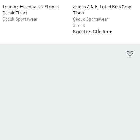
Training Essentials 3-Stripes
adidas Z.N.E. Fitted Kids Crop
Çocuk Tişört
Tişört
Çocuk Sportswear
Çocuk Sportswear
3 renk
Sepette %10 İndirim
Fa