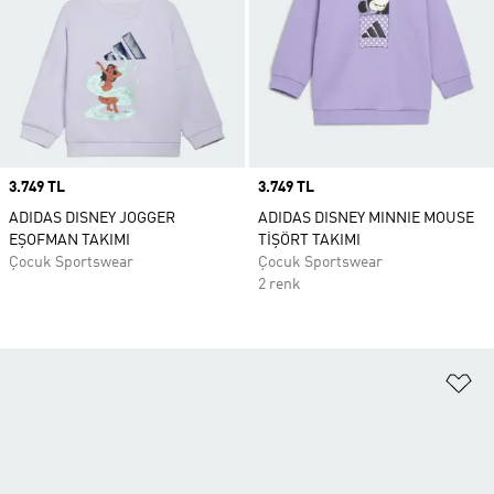
Price
3.749 TL
Price
3.749 TL
ADIDAS DISNEY JOGGER
ADIDAS DISNEY MINNIE MOUSE
EŞOFMAN TAKIMI
TİŞÖRT TAKIMI
Çocuk Sportswear
Çocuk Sportswear
2 renk
Fa