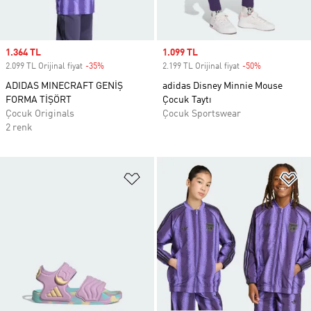
Sale price
1.364 TL
Sale price
1.099 TL
2.099 TL Orijinal fiyat
-35%
Discount
2.199 TL Orijinal fiyat
-50%
Discount
ADIDAS MINECRAFT GENİŞ
adidas Disney Minnie Mouse
FORMA TİŞÖRT
Çocuk Taytı
Çocuk Originals
Çocuk Sportswear
2 renk
Favori Listesine Ekle
Fa