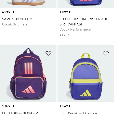
Price
4.749 TL
Price
1.899 TL
SAMBA OG CF EL C
LITTLE KIDS TIRO_NSTER AOP
Çocuk Originals
SIRT ÇANTASI
Çocuk Performance
2 renk
Favori Listesine Ekle
Fa
Price
1.899 TL
Price
1.549 TL
LITTLE KIDS NEON SIRT
Logo Çocuk Sırt Çantası