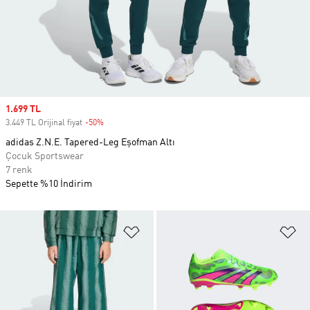
Sale price
1.699 TL
3.449 TL Orijinal fiyat
-50%
Discount
adidas Z.N.E. Tapered-Leg Eşofman Altı
Çocuk Sportswear
7 renk
Sepette %10 İndirim
Favori Listesine Ekle
Fa