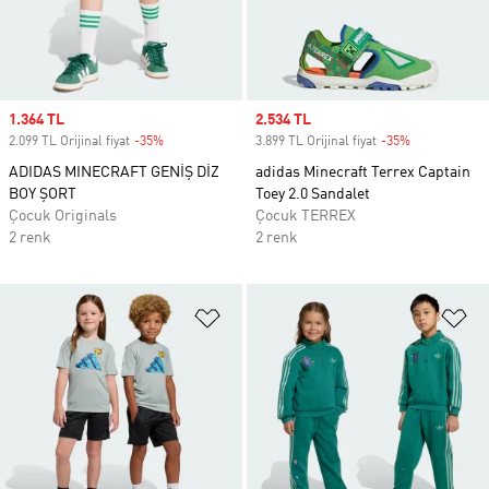
Sale price
1.364 TL
Sale price
2.534 TL
2.099 TL Orijinal fiyat
-35%
Discount
3.899 TL Orijinal fiyat
-35%
Discount
ADIDAS MINECRAFT GENİŞ DİZ
adidas Minecraft Terrex Captain
BOY ŞORT
Toey 2.0 Sandalet
Çocuk Originals
Çocuk TERREX
2 renk
2 renk
Favori Listesine Ekle
Fa