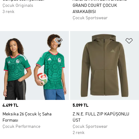
Çocuk Originals
GRAND COURT ÇOCUK
3 renk
AYAKKABISI
Çocuk Sportswear
Favori Listesine Ekle
Fa
Price
4.499 TL
Price
5.099 TL
Meksika 26 Çocuk İç Saha
Z.N.E. FULL ZIP KAPÜŞONLU
Forması
ÜST
Çocuk Performance
Çocuk Sportswear
2 renk