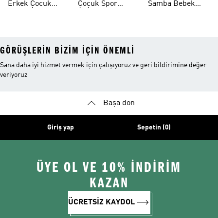
Erkek Çocuk
Çoçuk Spor
Samba Bebek
Ayakkabı
Ayakkabı
Ayakkabı
GÖRÜŞLERIN BIZIM IÇIN ÖNEMLI
Sana daha iyi hizmet vermek için çalışıyoruz ve geri bildirimine değer
veriyoruz
Başa dön
Giriş yap
Sepetin (0)
ÜYE OL VE 10% İNDİRİM
KAZAN
ÜCRETSİZ KAYDOL