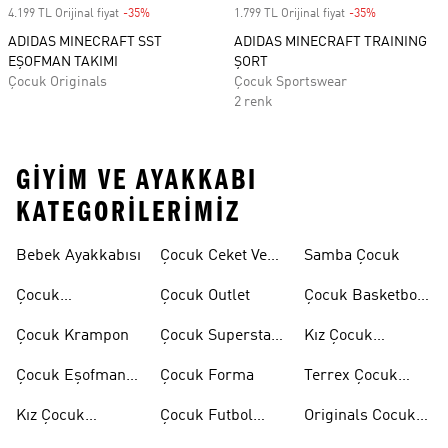
4.199 TL Orijinal fiyat
-35%
Discount
1.799 TL Orijinal fiyat
-35%
Discount
ADIDAS MINECRAFT SST
ADIDAS MINECRAFT TRAINING
EŞOFMAN TAKIMI
ŞORT
Çocuk Originals
Çocuk Sportswear
2 renk
GIYIM VE AYAKKABI
KATEGORILERIMIZ
Bebek Ayakkabısı
Çocuk Ceket Ve
Samba Çocuk
Mont
Çocuk
Çocuk Outlet
Çocuk Basketbol
Ayakkabıları
Ayakkabısı
Çocuk Krampon
Çocuk Superstar
Kız Çocuk
Ayakkabılar
Eşofman Takımı
Çocuk Eşofman
Çocuk Forma
Terrex Çocuk
Takımı
Ayakkabı
Kız Çocuk
Çocuk Futbol
Originals Cocuk
Ayakkabı
Ayakkabısı
Ayakkabi