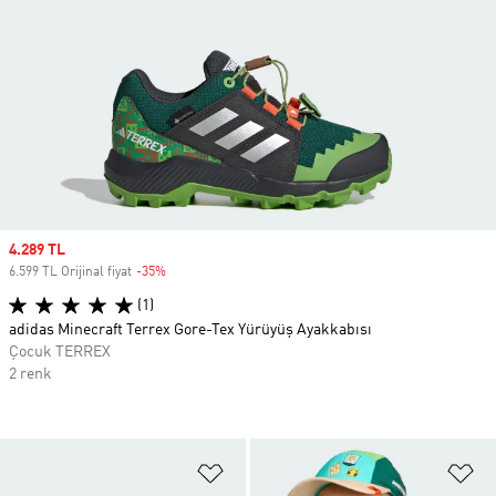
Sale price
4.289 TL
6.599 TL Orijinal fiyat
-35%
Discount
(1)
adidas Minecraft Terrex Gore-Tex Yürüyüş Ayakkabısı
Çocuk TERREX
2 renk
Favori Listesine Ekle
Fa