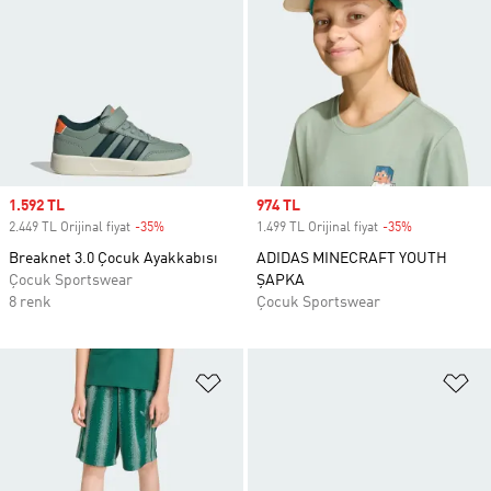
Sale price
1.592 TL
Sale price
974 TL
2.449 TL Orijinal fiyat
-35%
Discount
1.499 TL Orijinal fiyat
-35%
Discount
Breaknet 3.0 Çocuk Ayakkabısı
ADIDAS MINECRAFT YOUTH
Çocuk Sportswear
ŞAPKA
8 renk
Çocuk Sportswear
Favori Listesine Ekle
Fa