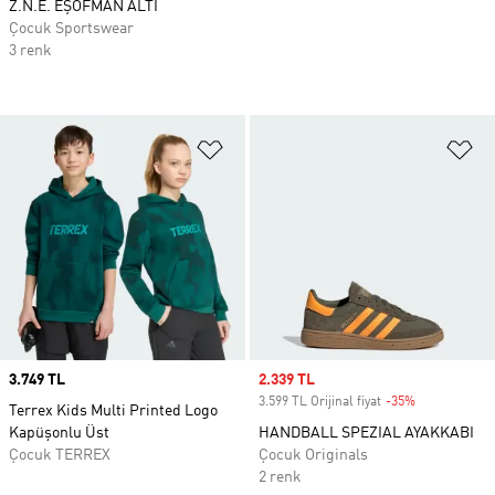
Z.N.E. EŞOFMAN ALTI
Çocuk Sportswear
3 renk
Favori Listesine Ekle
Fa
Price
3.749 TL
Sale price
2.339 TL
3.599 TL Orijinal fiyat
-35%
Discount
Terrex Kids Multi Printed Logo
Kapüşonlu Üst
HANDBALL SPEZIAL AYAKKABI
Çocuk TERREX
Çocuk Originals
2 renk