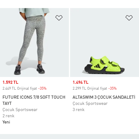
Favori Listesine Ekle
Fa
Sale price
1.592 TL
Sale price
1.494 TL
2.449 TL Orijinal fiyat
-35%
Discount
2.299 TL Orijinal fiyat
-35%
Discount
FUTURE ICONS 7/8 SOFT TOUCH
ALTASWIM 3 ÇOCUK SANDALETİ
TAYT
Çocuk Sportswear
Çocuk Sportswear
3 renk
2 renk
Yeni