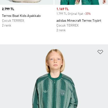
Price
2.799 TL
Sale price
1.169 TL
1.799 TL Orijinal fiyat
-35%
Discount
Terrex Boat Kids Ayakkabı
Çocuk TERREX
adidas Minecraft Terrex Tişört
2 renk
Çocuk TERREX
2 renk
Fa