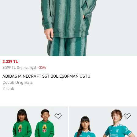
Sale price
2.339 TL
3.599 TL Orijinal fiyat
-35%
Discount
ADIDAS MINECRAFT SST BOL EŞOFMAN ÜSTÜ
Çocuk Originals
2 renk
Favori Listesine Ekle
Fa