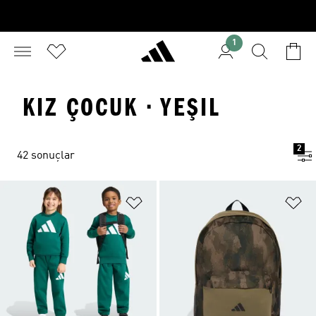
1
KIZ ÇOCUK · YEŞIL
2
42 sonuçlar
Favori Listesine Ekle
Fa