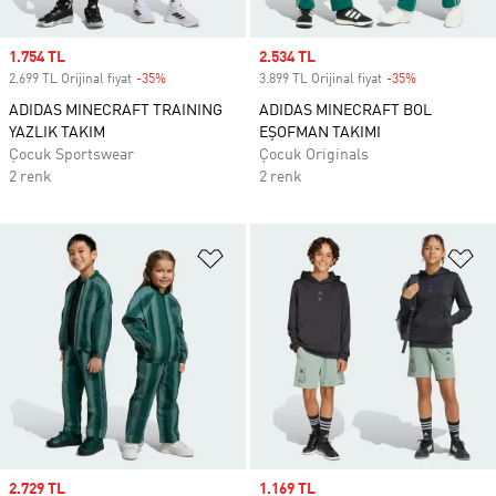
Sale price
1.754 TL
Sale price
2.534 TL
2.699 TL Orijinal fiyat
-35%
Discount
3.899 TL Orijinal fiyat
-35%
Discount
ADIDAS MINECRAFT TRAINING
ADIDAS MINECRAFT BOL
YAZLIK TAKIM
EŞOFMAN TAKIMI
Çocuk Sportswear
Çocuk Originals
2 renk
2 renk
Favori Listesine Ekle
Fa
Sale price
2.729 TL
Sale price
1.169 TL