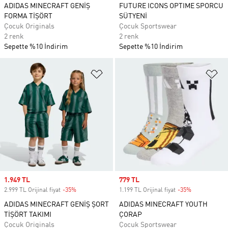
ADIDAS MINECRAFT GENİŞ
FUTURE ICONS OPTIME SPORCU
FORMA TİŞÖRT
SÜTYENİ
Çocuk Originals
Çocuk Sportswear
2 renk
2 renk
Sepette %10 İndirim
Sepette %10 İndirim
Favori Listesine Ekle
Fa
Sale price
1.949 TL
Sale price
779 TL
2.999 TL Orijinal fiyat
-35%
Discount
1.199 TL Orijinal fiyat
-35%
Discount
ADIDAS MINECRAFT GENİŞ ŞORT
ADIDAS MINECRAFT YOUTH
TİŞÖRT TAKIMI
ÇORAP
Çocuk Originals
Çocuk Sportswear