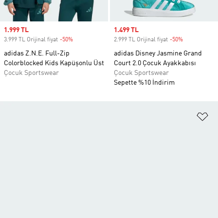
Sale price
1.999 TL
Sale price
1.499 TL
3.999 TL Orijinal fiyat
-50%
Discount
2.999 TL Orijinal fiyat
-50%
Discount
adidas Z.N.E. Full-Zip
adidas Disney Jasmine Grand
Colorblocked Kids Kapüşonlu Üst
Court 2.0 Çocuk Ayakkabısı
Çocuk Sportswear
Çocuk Sportswear
Sepette %10 İndirim
Fa