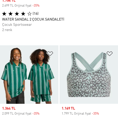
Sale price
1.754 TL
2.699 TL Orijinal fiyat
-35%
Discount
(16)
WATER SANDAL 2 ÇOCUK SANDALETİ
Çocuk Sportswear
2 renk
Favori Listesine Ekle
Fa
Sale price
1.364 TL
Sale price
1.169 TL
2.099 TL Orijinal fiyat
-35%
Discount
1.799 TL Orijinal fiyat
-35%
Discount