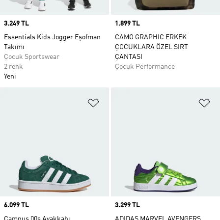
Price
3.249 TL
Price
1.899 TL
Essentials Kids Jogger Eşofman
CAMO GRAPHIC ERKEK
Takımı
ÇOCUKLARA ÖZEL SIRT
Çocuk Sportswear
ÇANTASI
2 renk
Çocuk Performance
Yeni
Favori Listesine Ekle
Fa
Price
6.099 TL
Price
3.299 TL
Campus 00s Ayakkabı
ADIDAS MARVEL AVENGERS