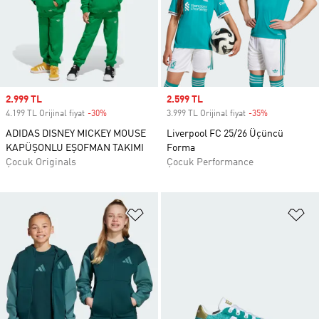
Sale price
2.999 TL
Sale price
2.599 TL
4.199 TL Orijinal fiyat
-30%
Discount
3.999 TL Orijinal fiyat
-35%
Discount
ADIDAS DISNEY MICKEY MOUSE
Liverpool FC 25/26 Üçüncü
KAPÜŞONLU EŞOFMAN TAKIMI
Forma
Çocuk Originals
Çocuk Performance
Favori Listesine Ekle
Fa