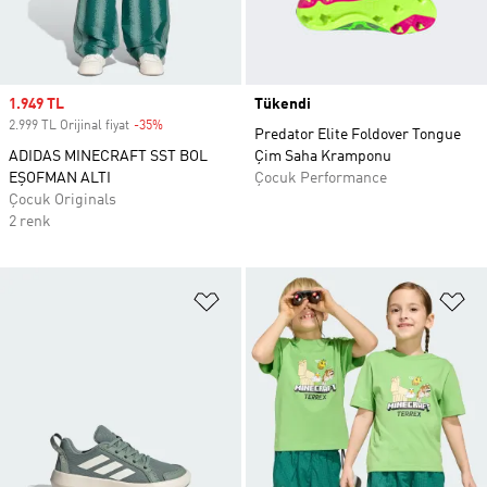
Sale price
1.949 TL
Tükendi
2.999 TL Orijinal fiyat
-35%
Discount
Predator Elite Foldover Tongue
ADIDAS MINECRAFT SST BOL
Çim Saha Kramponu
EŞOFMAN ALTI
Çocuk Performance
Çocuk Originals
2 renk
Favori Listesine Ekle
Fa