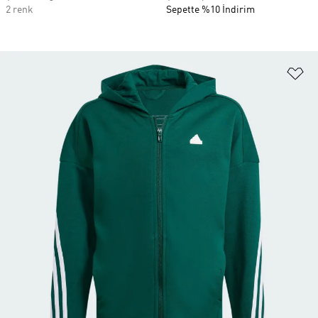
2 renk
Sepette %10 İndirim
Fa