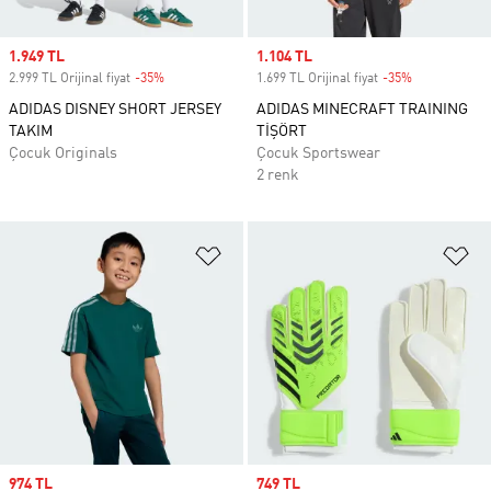
Sale price
1.949 TL
Sale price
1.104 TL
2.999 TL Orijinal fiyat
-35%
Discount
1.699 TL Orijinal fiyat
-35%
Discount
ADIDAS DISNEY SHORT JERSEY
ADIDAS MINECRAFT TRAINING
TAKIM
TİŞÖRT
Çocuk Originals
Çocuk Sportswear
2 renk
Favori Listesine Ekle
Fa
Sale price
974 TL
Sale price
749 TL