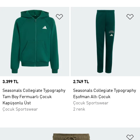
Favori Listesine Ekle
Fa
Price
3.399 TL
Price
2.749 TL
Seasonals Collegiate Typography
Seasonals Collegiate Typography
Tam Boy Fermuarlı Çocuk
Eşofman Altı Çocuk
Kapüşonlu Üst
Çocuk Sportswear
Çocuk Sportswear
2 renk
Fa