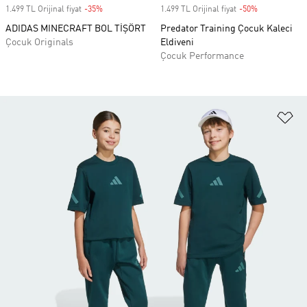
1.499 TL Orijinal fiyat
-35%
Discount
1.499 TL Orijinal fiyat
-50%
Discount
ADIDAS MINECRAFT BOL TİŞÖRT
Predator Training Çocuk Kaleci
Çocuk Originals
Eldiveni
Çocuk Performance
Fa