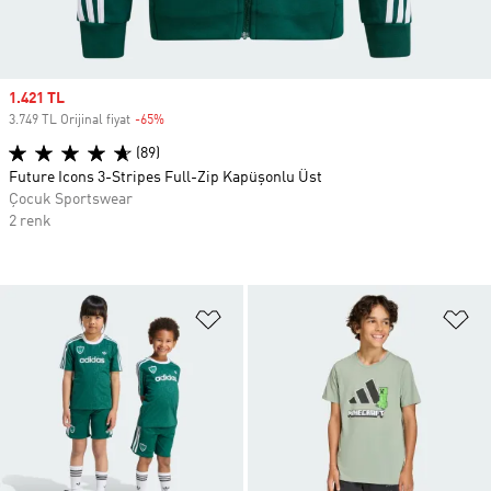
Sale price
1.421 TL
3.749 TL Orijinal fiyat
-65%
Discount
(89)
Future Icons 3-Stripes Full-Zip Kapüşonlu Üst
Çocuk Sportswear
2 renk
Favori Listesine Ekle
Fa