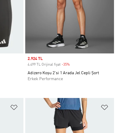
Sale price
2.924 TL
4.499 TL Orijinal fiyat
-35%
Discount
Adizero Koşu 2'si 1 Arada Jel Cepli Şort
Erkek Performance
Favori Listesine Ekle
Favori List