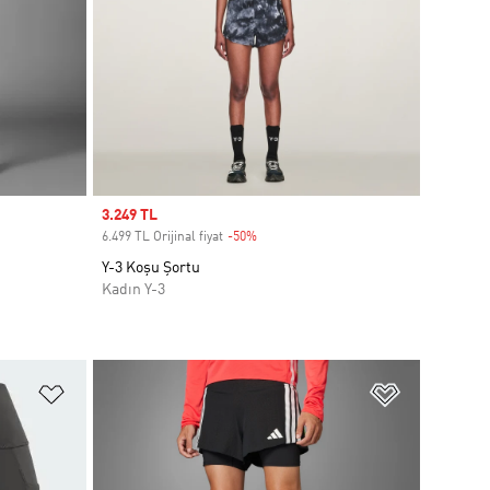
Sale price
3.249 TL
6.499 TL Orijinal fiyat
-50%
Discount
Y-3 Koşu Şortu
Kadın Y-3
Favori Listesine Ekle
Favori List