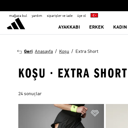
mağaza bul
yardım
siparişler ve iade
üye ol
AYAKKABI
ERKEK
KADIN
Geri
Anasayfa
Koşu
Extra Short
KOŞU · EXTRA SHORT
24 sonuçlar
Favori Listesi