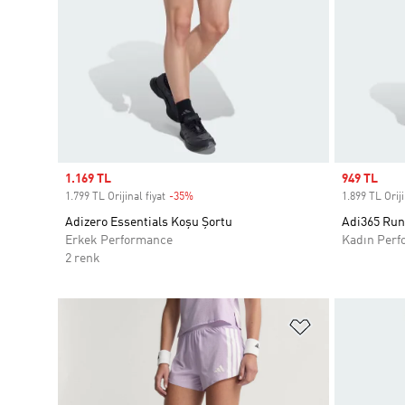
Sale price
1.169 TL
Sale price
949 TL
1.799 TL Orijinal fiyat
-35%
Discount
1.899 TL Oriji
Adizero Essentials Koşu Şortu
Adi365 Run
Erkek Performance
Kadın Perf
2 renk
Favori Listesi