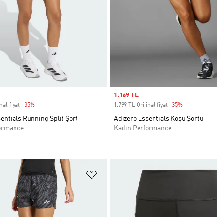
Sale price
1.169 TL
nal fiyat
-35%
Discount
1.799 TL Orijinal fiyat
-35%
Discount
entials Running Split Şort
Adizero Essentials Koşu Şortu
ormance
Kadın Performance
ne Ekle
Favori Listesine Ekle