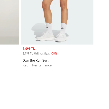
Sale price
1.099 TL
2.199 TL Orijinal fiyat
-50%
Discount
Own the Run Şort
Kadın Performance