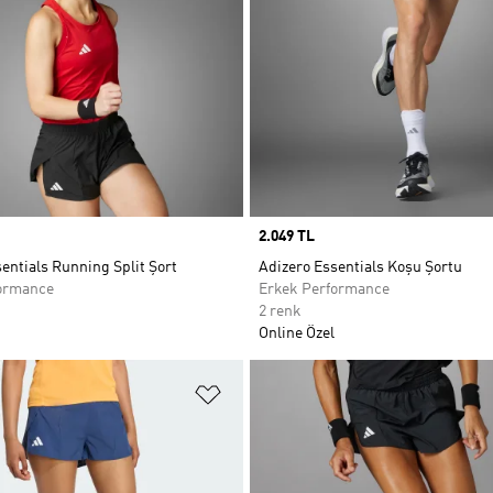
Price
2.049 TL
entials Running Split Şort
Adizero Essentials Koşu Şortu
ormance
Erkek Performance
2 renk
Online Özel
ne Ekle
Favori Listesine Ekle