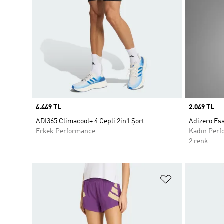
Price
4.449 TL
Price
2.049 TL
ADI365 Climacool+ 4 Cepli 2in1 Şort
Adizero Ess
Erkek Performance
Kadın Perf
2 renk
Favori Listesi