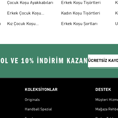
Çocuk Koşu Ayakkabıları
Erkek Koşu Tişörtleri
K
Erkek Çocuk Koşu
Kadın Koşu Tişörtleri
K
Ayakkabıları
ı
Kız Çocuk Koşu
Erkek Koşu Şortları
U
Ayakkabıları
A
 OL VE 10% İNDİRİM KAZAN
ÜCRETSİZ KAY
KOLEKSİYONLAR
DESTEK
Originals
Müşteri Hizmet
Handball Spezial
Mağaza Rehbe