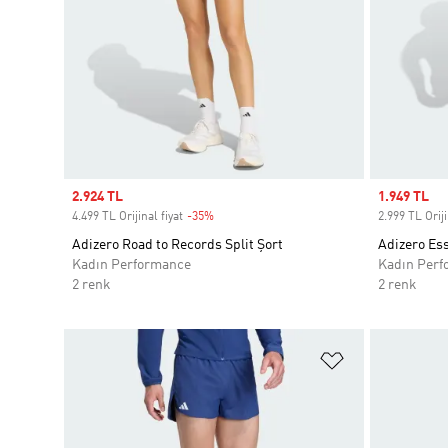
Sale price
2.924 TL
Sale price
1.949 TL
4.499 TL Orijinal fiyat
-35%
Discount
2.999 TL Oriji
Adizero Road to Records Split Şort
Adizero Ess
Kadın Performance
Kadın Perf
2 renk
2 renk
Favori Listesi