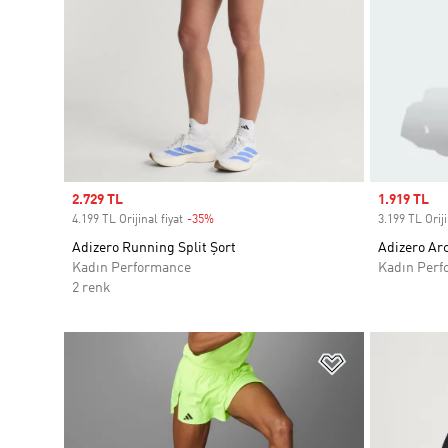
Sale price
2.729 TL
Sale price
1.919 TL
4.199 TL Orijinal fiyat
-35%
Discount
3.199 TL Oriji
Adizero Running Split Şort
Adizero Arc
Kadın Performance
Kadın Perf
2 renk
Favori Listesi