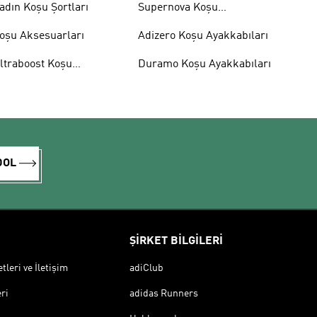
adın Koşu Şortları
Supernova Koşu
Ayakkabıları
oşu Aksesuarları
Adizero Koşu Ayakkabıları
ltraboost Koşu
Duramo Koşu Ayakkabıları
yakkabıları
DOL
ŞİRKET BİLGİLERİ
leri ve İletişim
adiClub
ri
adidas Runners