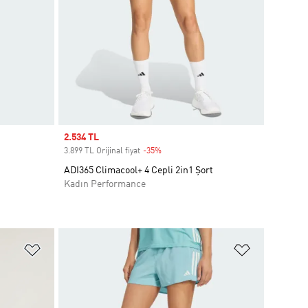
Sale price
2.534 TL
3.899 TL Orijinal fiyat
-35%
Discount
ADI365 Climacool+ 4 Cepli 2in1 Şort
Kadın Performance
Favori Listesine Ekle
Favori List