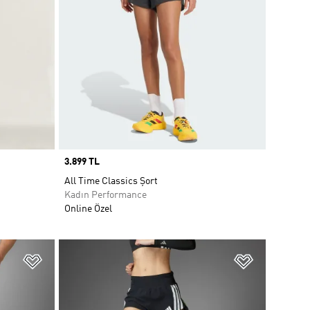
Price
3.899 TL
All Time Classics Şort
Kadın Performance
Online Özel
Favori Listesine Ekle
Favori List