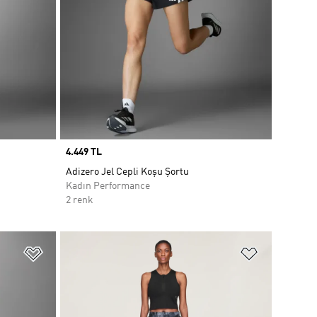
Price
4.449 TL
Adizero Jel Cepli Koşu Şortu
Kadın Performance
2 renk
Favori Listesine Ekle
Favori List