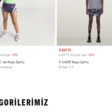
Sale price
3.249 TL
nal fiyat
-50%
Discount
6.499 TL Orijinal fiyat
-50%
Discount
C Jel Koşu Şortu
Y-3 AOP Koşu Şortu
ormance
Erkek Y-3
EGORILERIMIZ