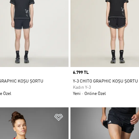
Price
6.799 TL
 GRAPHIC KOŞU ŞORTU
Y-3 CHITO GRAPHIC KOŞU ŞORTU
Kadın Y-3
e Özel
Yeni
Online Özel
ne Ekle
Favori Listesine Ekle