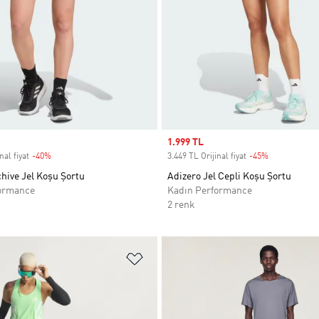
Sale price
1.999 TL
nal fiyat
-40%
Discount
3.449 TL Orijinal fiyat
-45%
Discount
hive Jel Koşu Şortu
Adizero Jel Cepli Koşu Şortu
ormance
Kadın Performance
2 renk
ne Ekle
Favori Listesine Ekle