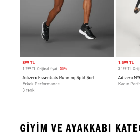
Sale price
899 TL
Sale price
1.599 TL
1.799 TL Orijinal fiyat
-50%
Discount
3.199 TL Oriji
Adizero Essentials Running Split Şort
Adizero NY
Erkek Performance
Kadın Perf
3 renk
GIYIM VE AYAKKABI KAT