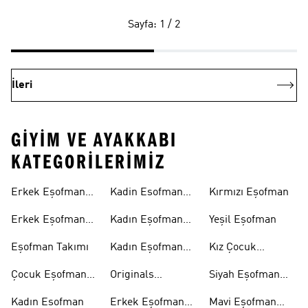
Sayfa: 1 / 2
İleri
GIYIM VE AYAKKABI
KATEGORILERIMIZ
Erkek Eşofman
Kadin Esofman
Kırmızı Eşofman
Altı
Alti
Erkek Eşofman
Kadın Eşofman
Yeşil Eşofman
Takımı
Altı
Eşofman Takımı
Kadın Eşofman
Kız Çocuk
Takımı
Eşofman
Çocuk Eşofman
Originals
Siyah Eşofman
Takımı
Eşofman Takımı
Takımı
Kadın Esofman
Erkek Eşofman
Mavi Eşofman