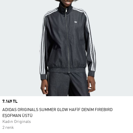
Price
7.149 TL
ADIDAS ORIGINALS SUMMER GLOW HAFİF DENİM FIREBIRD
EŞOFMAN ÜSTÜ
Kadın Originals
2 renk