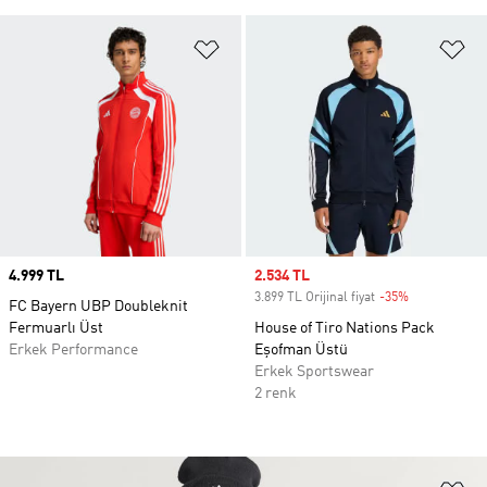
Favori Listesine Ekle
Fa
Price
4.999 TL
Sale price
2.534 TL
3.899 TL Orijinal fiyat
-35%
Discount
FC Bayern UBP Doubleknit
Fermuarlı Üst
House of Tiro Nations Pack
Erkek Performance
Eşofman Üstü
Erkek Sportswear
2 renk
Fa