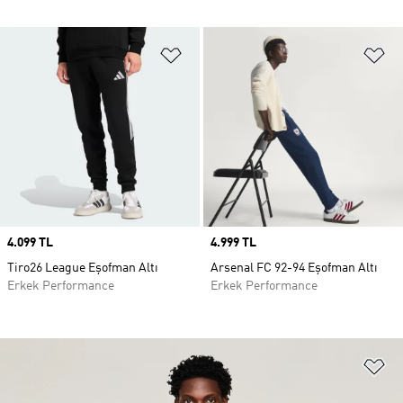
Favori Listesine Ekle
Fa
Price
4.099 TL
Price
4.999 TL
Tiro26 League Eşofman Altı
Arsenal FC 92-94 Eşofman Altı
Erkek Performance
Erkek Performance
Fa