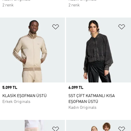
2 renk
2 renk
Favori Listesine Ekle
Fa
Price
5.099 TL
Price
6.099 TL
KLASİK EŞOFMAN ÜSTÜ
SST ÇİFT KATMANLI KISA
Erkek Originals
EŞOFMAN ÜSTÜ
Kadın Originals
Favori Listesine Ekle
Fa