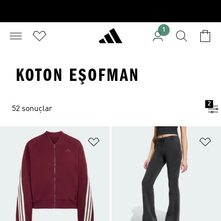
1
KOTON EŞOFMAN
2
52 sonuçlar
Favori Listesine Ekle
Fa