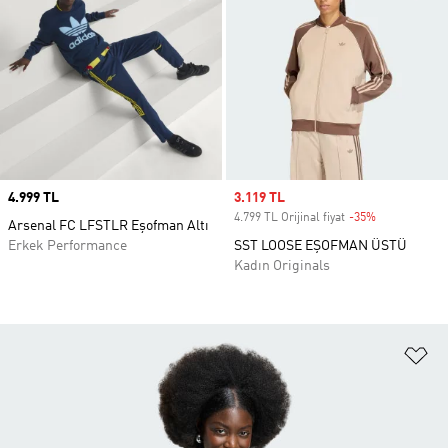
Price
4.999 TL
Sale price
3.119 TL
4.799 TL Orijinal fiyat
-35%
Discount
Arsenal FC LFSTLR Eşofman Altı
Erkek Performance
SST LOOSE EŞOFMAN ÜSTÜ
Kadın Originals
Fa