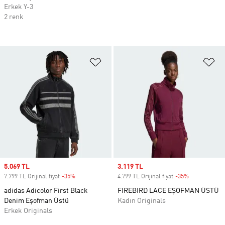
Erkek Y-3
2 renk
Favori Listesine Ekle
Fa
Sale price
5.069 TL
Sale price
3.119 TL
7.799 TL Orijinal fiyat
-35%
Discount
4.799 TL Orijinal fiyat
-35%
Discount
adidas Adicolor First Black
FIREBIRD LACE EŞOFMAN ÜSTÜ
Denim Eşofman Üstü
Kadın Originals
Erkek Originals