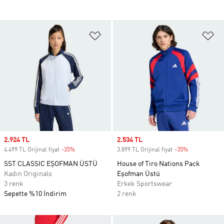
Favori Listesine Ekle
Fa
Sale price
2.924 TL
Sale price
2.534 TL
4.499 TL Orijinal fiyat
-35%
Discount
3.899 TL Orijinal fiyat
-35%
Discount
SST CLASSIC EŞOFMAN ÜSTÜ
House of Tiro Nations Pack
Kadın Originals
Eşofman Üstü
3 renk
Erkek Sportswear
Sepette %10 İndirim
2 renk