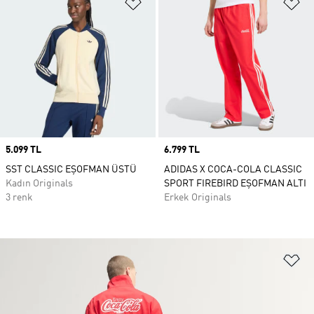
Favori Listesine Ekle
Fa
Price
5.099 TL
Price
6.799 TL
SST CLASSIC EŞOFMAN ÜSTÜ
ADIDAS X COCA-COLA CLASSIC
Kadın Originals
SPORT FIREBIRD EŞOFMAN ALTI
3 renk
Erkek Originals
Fa