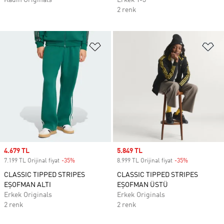
Kadın Originals
Erkek Y-3
2 renk
Favori Listesine Ekle
Fa
Sale price
4.679 TL
Sale price
5.849 TL
7.199 TL Orijinal fiyat
-35%
Discount
8.999 TL Orijinal fiyat
-35%
Discount
CLASSIC TIPPED STRIPES
CLASSIC TIPPED STRIPES
EŞOFMAN ALTI
EŞOFMAN ÜSTÜ
Erkek Originals
Erkek Originals
2 renk
2 renk