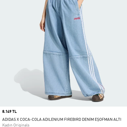
Price
8.149 TL
ADIDAS X COCA-COLA ADILENIUM FIREBIRD DENİM EŞOFMAN ALTI
Kadın Originals