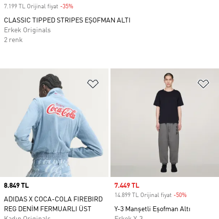
7.199 TL Orijinal fiyat
-35%
Discount
CLASSIC TIPPED STRIPES EŞOFMAN ALTI
Erkek Originals
2 renk
Favori Listesine Ekle
Fa
Price
8.849 TL
Sale price
7.449 TL
14.899 TL Orijinal fiyat
-50%
Discount
ADIDAS X COCA-COLA FIREBIRD
REG DENİM FERMUARLI ÜST
Y-3 Manşetli Eşofman Altı