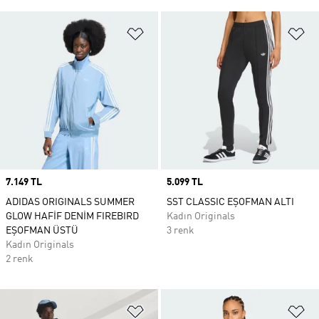
Favori Listesine Ekle
Fa
Price
7.149 TL
Price
5.099 TL
ADIDAS ORIGINALS SUMMER
SST CLASSIC EŞOFMAN ALTI
GLOW HAFİF DENİM FIREBIRD
Kadın Originals
EŞOFMAN ÜSTÜ
3 renk
Kadın Originals
2 renk
Favori Listesine Ekle
Fa