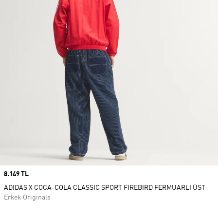
Price
8.149 TL
ADIDAS X COCA-COLA CLASSIC SPORT FIREBIRD FERMUARLI ÜST
Erkek Originals