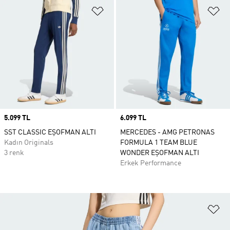
Favori Listesine Ekle
Fa
Price
5.099 TL
Price
6.099 TL
SST CLASSIC EŞOFMAN ALTI
MERCEDES - AMG PETRONAS
Kadın Originals
FORMULA 1 TEAM BLUE
3 renk
WONDER EŞOFMAN ALTI
Erkek Performance
Fa