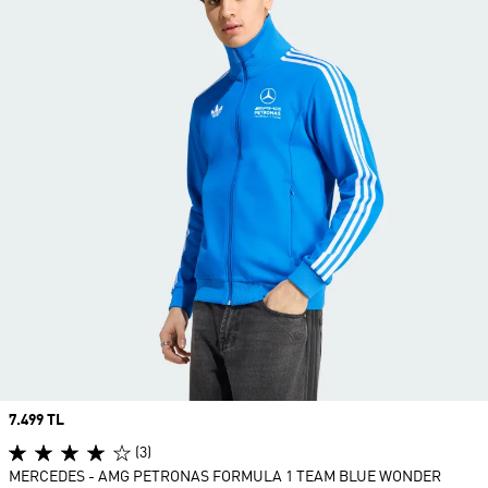
Price
7.499 TL
(3)
MERCEDES - AMG PETRONAS FORMULA 1 TEAM BLUE WONDER