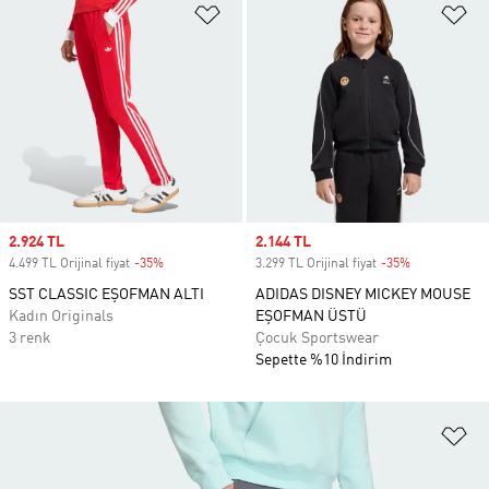
Favori Listesine Ekle
Fa
Sale price
2.924 TL
Sale price
2.144 TL
4.499 TL Orijinal fiyat
-35%
Discount
3.299 TL Orijinal fiyat
-35%
Discount
SST CLASSIC EŞOFMAN ALTI
ADIDAS DISNEY MICKEY MOUSE
Kadın Originals
EŞOFMAN ÜSTÜ
3 renk
Çocuk Sportswear
Sepette %10 İndirim
Fa