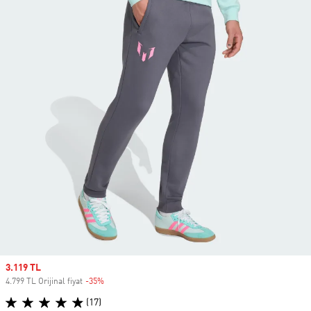
Sale price
3.119 TL
4.799 TL Orijinal fiyat
-35%
Discount
(17)