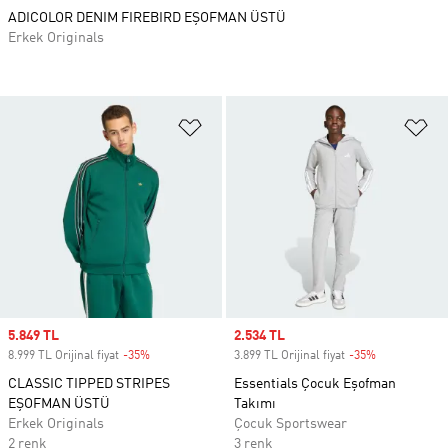
ADICOLOR DENIM FIREBIRD EŞOFMAN ÜSTÜ
Erkek Originals
Favori Listesine Ekle
Fa
Sale price
5.849 TL
Sale price
2.534 TL
8.999 TL Orijinal fiyat
-35%
Discount
3.899 TL Orijinal fiyat
-35%
Discount
CLASSIC TIPPED STRIPES
Essentials Çocuk Eşofman
EŞOFMAN ÜSTÜ
Takımı
Erkek Originals
Çocuk Sportswear
2 renk
3 renk