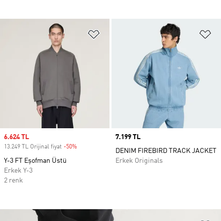
Favori Listesine Ekle
Fa
Sale price
6.624 TL
Price
7.199 TL
13.249 TL Orijinal fiyat
-50%
Discount
DENIM FIREBIRD TRACK JACKET
Y-3 FT Eşofman Üstü
Erkek Originals
Erkek Y-3
2 renk