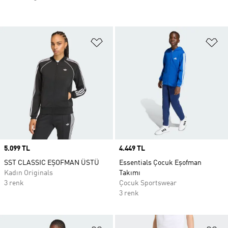
Favori Listesine Ekle
Fa
Price
5.099 TL
Price
4.449 TL
SST CLASSIC EŞOFMAN ÜSTÜ
Essentials Çocuk Eşofman
Kadın Originals
Takımı
3 renk
Çocuk Sportswear
3 renk