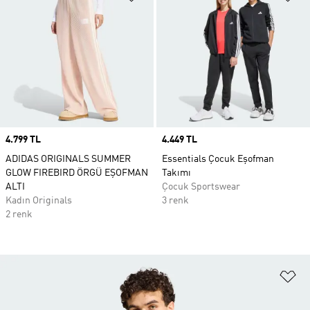
Price
4.799 TL
Price
4.449 TL
ADIDAS ORIGINALS SUMMER
Essentials Çocuk Eşofman
GLOW FIREBIRD ÖRGÜ EŞOFMAN
Takımı
ALTI
Çocuk Sportswear
Kadın Originals
3 renk
2 renk
Fa