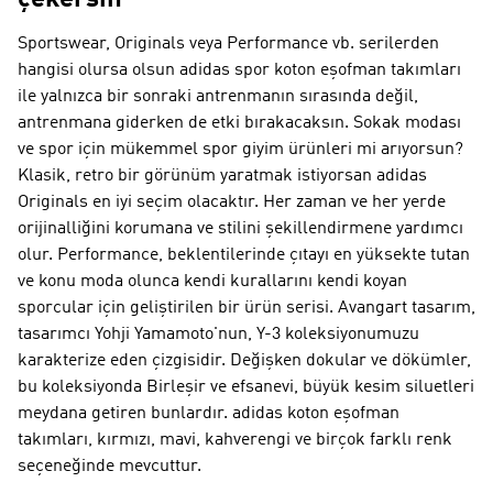
çekersin
Sportswear, Originals veya Performance vb. serilerden
hangisi olursa olsun adidas spor koton eşofman takımları
ile yalnızca bir sonraki antrenmanın sırasında değil,
antrenmana giderken de etki bırakacaksın. Sokak modası
ve spor için mükemmel spor giyim ürünleri mi arıyorsun?
Klasik, retro bir görünüm yaratmak istiyorsan
adidas
Originals
en iyi seçim olacaktır. Her zaman ve her yerde
orijinalliğini korumana ve stilini şekillendirmene yardımcı
olur.
Performance
, beklentilerinde çıtayı en yüksekte tutan
ve konu moda olunca kendi kurallarını kendi koyan
sporcular için geliştirilen bir ürün serisi. Avangart tasarım,
tasarımcı Yohji Yamamoto'nun,
Y-3
koleksiyonumuzu
karakterize eden çizgisidir. Değişken dokular ve dökümler,
bu koleksiyonda Birleşir ve efsanevi, büyük kesim siluetleri
meydana getiren bunlardır. adidas koton eşofman
takımları, kırmızı, mavi, kahverengi ve birçok farklı renk
seçeneğinde mevcuttur.