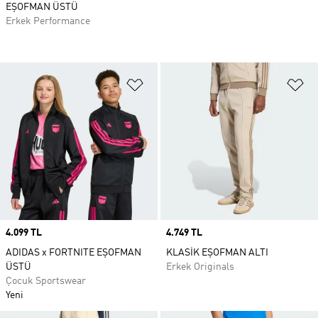
EŞOFMAN ÜSTÜ
Erkek Performance
Favori Listesine Ekle
Fa
Price
4.099 TL
Price
4.749 TL
ADIDAS x FORTNITE EŞOFMAN
KLASİK EŞOFMAN ALTI
ÜSTÜ
Erkek Originals
Çocuk Sportswear
Yeni