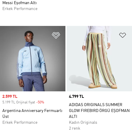
Messi Eşofman Altı
Erkek Performance
Favori Listesine Ekle
Fa
Sale price
2.599 TL
Price
4.799 TL
5.199 TL Orijinal fiyat
-50%
Discount
ADIDAS ORIGINALS SUMMER
Argentina Anniversary Fermuarlı
GLOW FIREBIRD ÖRGÜ EŞOFMAN
Üst
ALTI
Erkek Performance
Kadın Originals
2 renk