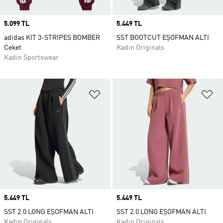
Price
5.099 TL
Price
5.449 TL
adidas KIT 3-STRIPES BOMBER
SST BOOTCUT EŞOFMAN ALTI
Ceket
Kadın Originals
Kadın Sportswear
Favori Listesine Ekle
Fa
Price
5.449 TL
Price
5.449 TL
SST 2.0 LONG EŞOFMAN ALTI
SST 2.0 LONG EŞOFMAN ALTI
Kadın Originals
Kadın Originals