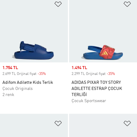
Favori Listesine Ekle
Fa
Sale price
1.754 TL
Sale price
1.494 TL
2.699 TL Orijinal fiyat
-35%
Discount
2.299 TL Orijinal fiyat
-35%
Discount
Adifom Adilette Kids Terlik
ADIDAS PIXAR TOY STORY
Çocuk Originals
ADILETTE ESTRAP ÇOCUK
2 renk
TERLİĞİ
Çocuk Sportswear
Favori Listesine Ekle
Fa