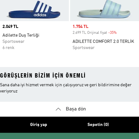
Price
2.049 TL
Sale price
1.754 TL
2.699 TL Orijinal fiyat
-35%
Discount
Adilette Duş Terliği
Sportswear
ADILETTE COMFORT 2.0 TERLİK
6 renk
Sportswear
GÖRÜŞLERIN BIZIM IÇIN ÖNEMLI
Sana daha iyi hizmet vermek için çalışıyoruz ve geri bildirimine değer
veriyoruz
Başa dön
Giriş yap
Sepetin (0)