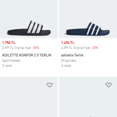
Sale price
1.754 TL
Sale price
1.494 TL
2.699 TL Orijinal fiyat
-35%
Discount
2.299 TL Orijinal fiyat
-35%
Discount
ADILETTE KONFOR 2.0 TERLİK
adilette Terlik
Sportswear
Originals
5 renk
3 renk
Favori Listesine Ekle
Fa