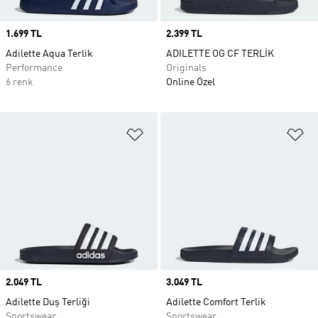
Price
1.699 TL
Price
2.399 TL
Adilette Aqua Terlik
ADILETTE OG CF TERLİK
Performance
Originals
6 renk
Online Özel
Favori Listesine Ekle
Fa
Price
2.049 TL
Price
3.049 TL
Adilette Duş Terliği
Adilette Comfort Terlik
Sportswear
Sportswear