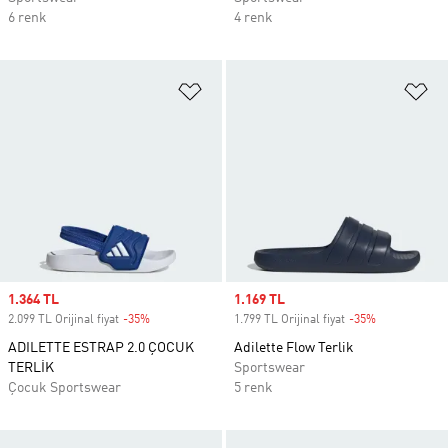
6 renk
4 renk
Favori Listesine Ekle
Fa
Sale price
1.364 TL
Sale price
1.169 TL
2.099 TL Orijinal fiyat
-35%
Discount
1.799 TL Orijinal fiyat
-35%
Discount
ADILETTE ESTRAP 2.0 ÇOCUK
Adilette Flow Terlik
TERLİK
Sportswear
Çocuk Sportswear
5 renk