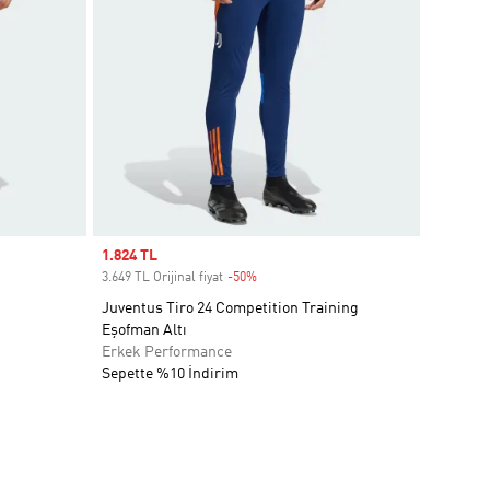
Sale price
1.824 TL
3.649 TL Orijinal fiyat
-50%
Discount
Juventus Tiro 24 Competition Training
Eşofman Altı
Erkek Performance
Sepette %10 İndirim