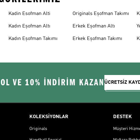
Kadin Esofman Alti
Originals Eşofman Takımı
K
Kadın Eşofman Altı
Erkek Eşofman Altı
Y
Kadın Eşofman Takımı
Erkek Eşofman Takımı
K
 OL VE 10% İNDİRİM KAZAN
ÜCRETSİZ KAY
KOLEKSİYONLAR
DESTEK
Originals
Müşteri Hizmet
Handball Spezial
Mağaza Rehbe