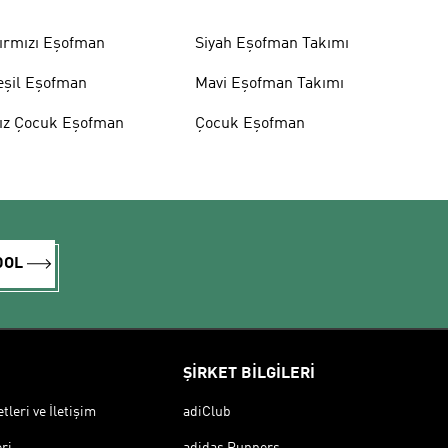
ırmızı Eşofman
Siyah Eşofman Takımı
eşil Eşofman
Mavi Eşofman Takımı
ız Çocuk Eşofman
Çocuk Eşofman
DOL
ŞİRKET BİLGİLERİ
leri ve İletişim
adiClub
ri
adidas Runners