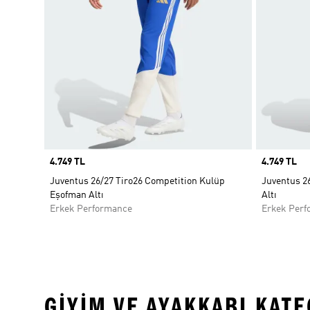
Price
4.749 TL
Price
4.749 TL
Juventus 26/27 Tiro26 Competition Kulüp
Juventus 2
Eşofman Altı
Altı
Erkek Performance
Erkek Perf
GIYIM VE AYAKKABI KAT