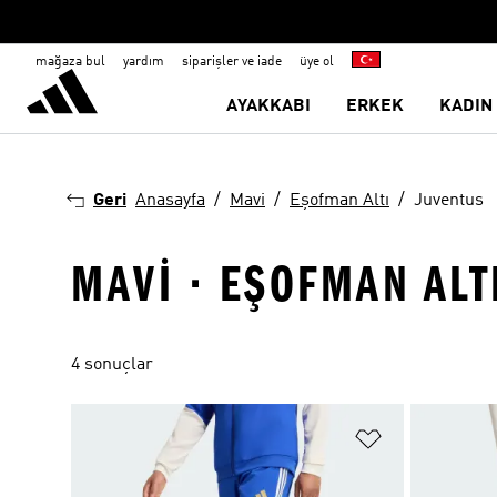
mağaza bul
yardım
siparişler ve iade
üye ol
AYAKKABI
ERKEK
KADIN
Geri
Anasayfa
Mavi
Eşofman Altı
Juventus
MAVI · EŞOFMAN ALT
4 sonuçlar
Favori Listesi