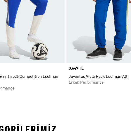
Price
3.649 TL
6/27 Tiro26 Competition Eşofman
Juventus Vialli Pack Eşofman Altı
Erkek Performance
ormance
EGORILERIMIZ