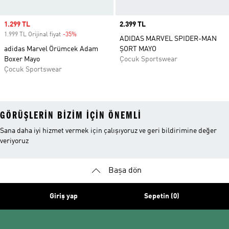
Sale price
1.299 TL
Price
2.399 TL
1.999 TL Orijinal fiyat
-35%
Discount
ADIDAS MARVEL SPIDER-MAN
adidas Marvel Örümcek Adam
ŞORT MAYO
Boxer Mayo
Çocuk Sportswear
Çocuk Sportswear
GÖRÜŞLERIN BIZIM IÇIN ÖNEMLI
Sana daha iyi hizmet vermek için çalışıyoruz ve geri bildirimine değer
veriyoruz
Başa dön
Giriş yap
Sepetin (0)