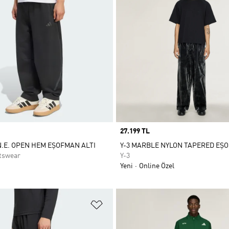
Price
27.199 TL
N.E. OPEN HEM EŞOFMAN ALTI
Y-3 MARBLE NYLON TAPERED EŞO
tswear
Y-3
Yeni
Online Özel
ne Ekle
Favori Listesine Ekle