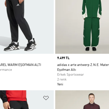
Price
9.499 TL
AREL WARM EŞOFMAN ALTI
adidas x arte antwerp Z.N.E. Mater
ormance
Eşofman Altı
Erkek Sportswear
2 renk
Yeni
ne Ekle
Favori Listesine Ekle