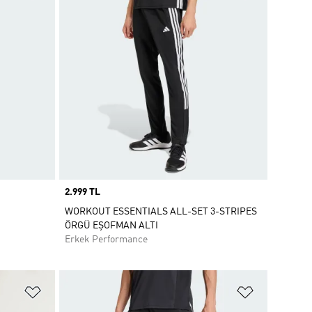
Price
2.999 TL
WORKOUT ESSENTIALS ALL-SET 3-STRIPES
ÖRGÜ EŞOFMAN ALTI
Erkek Performance
Favori Listesine Ekle
Favori List