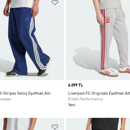
ne Ekle
Favori Listesine Ekle
Price
6.099 TL
3-Stripes Geniş Eşofman Altı
Liverpool FC Originals Eşofman Alt
tswear
Erkek Performance
Yeni
ne Ekle
Favori Listesine Ekle