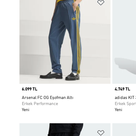
Favori Listesi
Price
6.099 TL
Price
4.749 TL
Arsenal FC OG Eşofman Altı
adidas KIT 
Erkek Performance
Erkek Spor
Yeni
Yeni
Favori Listesi