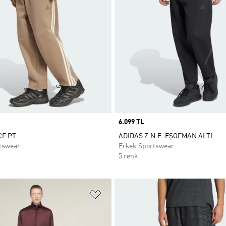
Price
6.099 TL
CF PT
ADIDAS Z.N.E. EŞOFMAN ALTI
tswear
Erkek Sportswear
5 renk
ne Ekle
Favori Listesine Ekle