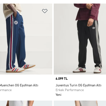
ne Ekle
Favori Listesine Ekle
Price
6.099 TL
Muenchen OG Eşofman Altı
Juventus Turin OG Eşofman Altı
ormance
Erkek Performance
Yeni