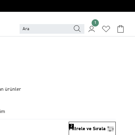
1
an ürünler
yim
2
Filtrele ve Sırala