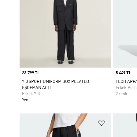
Price
23.799 TL
Price
5.449 TL
Y-3 SPORT UNIFORM BOX PLEATED
TECH APP
EŞOFMAN ALTI
Erkek Perf
Erkek Y-3
2 renk
Yeni
Favori Listesi