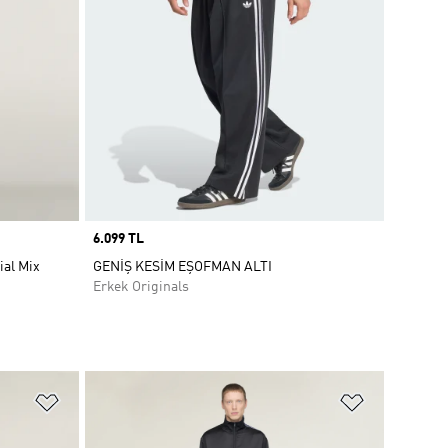
Price
6.099 TL
ial Mix
GENİŞ KESİM EŞOFMAN ALTI
Erkek Originals
Favori Listesine Ekle
Favori List