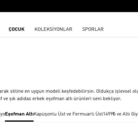
ÇOCUK
KOLEKSİYONLAR
SPORLAR
R
ak stiline en uygun modeli keşfedebilirsin. Oldukça işlevsel ol
ve şık adidas erkek eşofman altı ürünleri seni bekliyor.
yo
Eşofman Altı
Kapüşonlu Üst ve Fermuarlı Üst
1499₺ ve Altı Gi