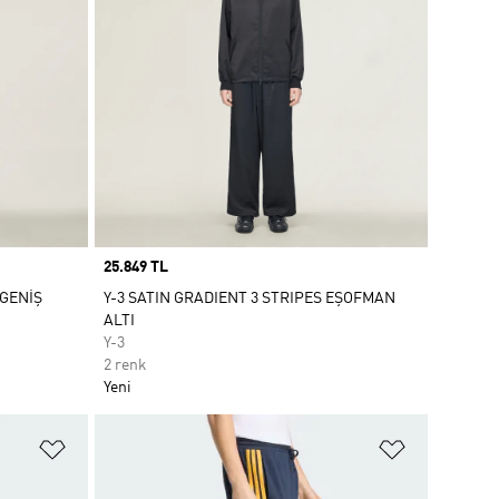
Price
25.849 TL
 GENİŞ
Y-3 SATIN GRADIENT 3 STRIPES EŞOFMAN
ALTI
Y-3
2 renk
Yeni
Favori Listesine Ekle
Favori List