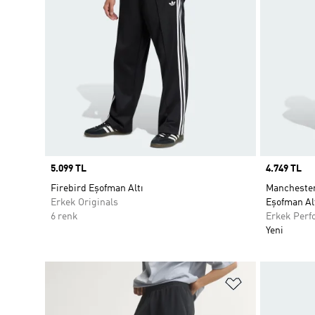
Price
5.099 TL
Price
4.749 TL
Firebird Eşofman Altı
Manchester
Erkek Originals
Eşofman Al
6 renk
Erkek Perf
Yeni
Favori Listesi