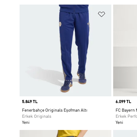
Favori Listesi
Price
5.849 TL
Price
6.099 TL
Fenerbahçe Originals Eşofman Altı
FC Bayern 
Erkek Originals
Erkek Perf
Yeni
Yeni