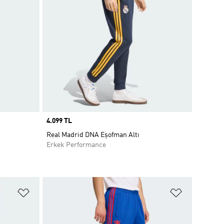
Price
4.099 TL
Real Madrid DNA Eşofman Altı
Erkek Performance
Favori Listesine Ekle
Favori List