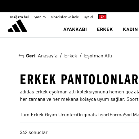
mağaza bul
yardım
siparişler ve iade
üye ol
AYAKKABI
ERKEK
KADIN
Geri
Anasayfa
Erkek
Eşofman Altı
ERKEK PANTOLONLA
adidas erkek eşofman altı koleksiyonuna hemen göz atar
her zamana ve her mekana kolayca uyum sağlar. Sportif 
Tüm Erkek Giyim Ürünleri
Originals
Tişört
Forma
Şort
Ma
342 sonuçlar