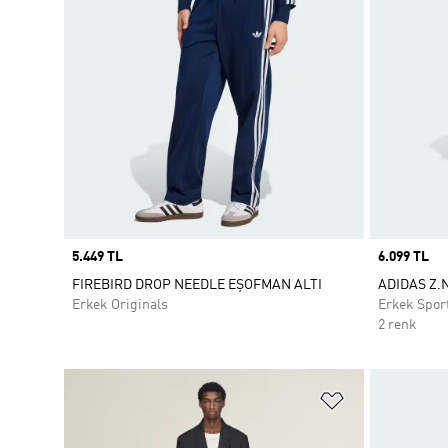
Price
5.449 TL
Price
6.099 TL
FIREBIRD DROP NEEDLE EŞOFMAN ALTI
ADIDAS Z.
Erkek Originals
Erkek Spor
2 renk
Favori Listesi