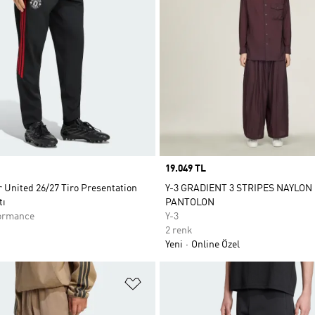
Price
19.049 TL
 United 26/27 Tiro Presentation
Y-3 GRADIENT 3 STRIPES NAYLON
tı
PANTOLON
ormance
Y-3
2 renk
Yeni
Online Özel
ne Ekle
Favori Listesine Ekle