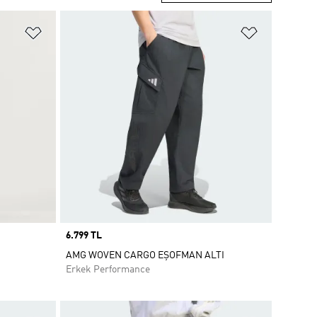
Favori Listesine Ekle
Favori List
Price
6.799 TL
AMG WOVEN CARGO EŞOFMAN ALTI
Erkek Performance