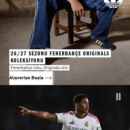
26/27 SEZONU FENERBAHÇE ORIGINALS
KOLEKSİYONU
Fenerbahçe ruhu, Originals stili
Alışverişe Başla