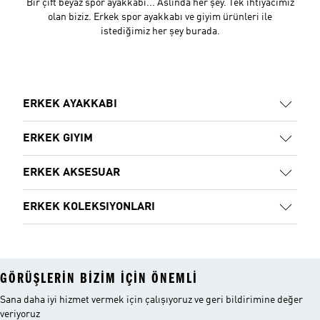
Bir çift beyaz spor ayakkabı... Aslında her şey. Tek ihtiyacımız
olan biziz. Erkek spor ayakkabı ve giyim ürünleri ile
istediğimiz her şey burada.
ERKEK AYAKKABI
ERKEK GIYIM
ERKEK AKSESUAR
ERKEK KOLEKSIYONLARI
GÖRÜŞLERIN BIZIM IÇIN ÖNEMLI
Sana daha iyi hizmet vermek için çalışıyoruz ve geri bildirimine değer
veriyoruz