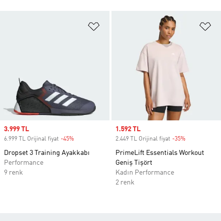
Favori Listesine Ekle
Fa
Sale price
3.999 TL
Sale price
1.592 TL
6.999 TL Orijinal fiyat
-45%
Discount
2.449 TL Orijinal fiyat
-35%
Discount
Dropset 3 Training Ayakkabı
PrimeLift Essentials Workout
Performance
Geniş Tişört
9 renk
Kadın Performance
2 renk