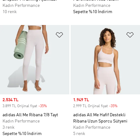
Kadın Performance
Kadın Performance
10 renk
Sepette %10 İndirim
Favori Listesine Ekle
Fa
Sale price
2.534 TL
Sale price
1.949 TL
3.899 TL Orijinal fiyat
-35%
Discount
2.999 TL Orijinal fiyat
-35%
Discount
adidas All Me Ribana 7/8 Tayt
adidas All Me Hafif Destekli
Kadın Performance
Ribana Uzun Sporcu Sütyeni
3 renk
Kadın Performance
Sepette %10 İndirim
5 renk