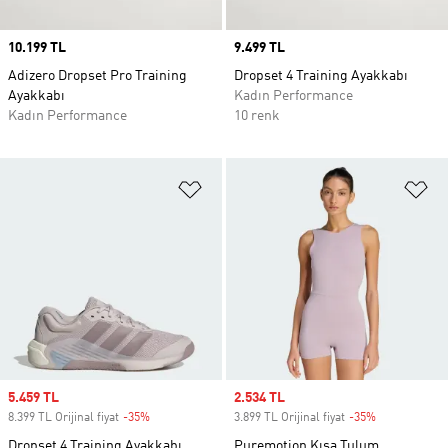
Price
10.199 TL
Price
9.499 TL
Adizero Dropset Pro Training
Dropset 4 Training Ayakkabı
Ayakkabı
Kadın Performance
Kadın Performance
10 renk
Favori Listesine Ekle
Fa
Sale price
5.459 TL
Sale price
2.534 TL
8.399 TL Orijinal fiyat
-35%
Discount
3.899 TL Orijinal fiyat
-35%
Discount
Dropset 4 Training Ayakkabı
Puremotion Kısa Tulum