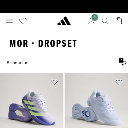
1
MOR · DROPSET
2
8 sonuçlar
Favori Listesine Ekle
Fa