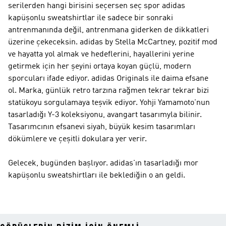
serilerden hangi birisini seçersen seç spor adidas
kapüşonlu sweatshirtlar ile sadece bir sonraki
antrenmanında değil, antrenmana giderken de dikkatleri
üzerine çekeceksin.
adidas by Stella McCartney
, pozitif mod
ve hayatta yol almak ve hedeflerini, hayallerini yerine
getirmek için her şeyini ortaya koyan güçlü, modern
sporcuları ifade ediyor.
adidas Originals
ile daima efsane
ol. Marka, günlük retro tarzına rağmen tekrar tekrar bizi
statükoyu sorgulamaya teşvik ediyor. Yohji Yamamoto'nun
tasarladığı
Y-3
koleksiyonu, avangart tasarımyla bilinir.
Tasarımcının efsanevi siyah, büyük kesim tasarımları
dökümlere ve çeşitli dokulara yer verir.
Gelecek, bugünden başlıyor. adidas'ın tasarladığı mor
kapüşonlu sweatshirtları ile beklediğin o an geldi.