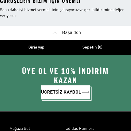
GÖRÜŞLERIN BIZIM IÇIN ÖNEMLI
Sana daha iyi hizmet vermek için çalışıyoruz ve geri bildirimine değer
veriyoruz
Başa dön
Giriş yap
Sepetin (0)
ÜYE OL VE 10% İNDİRİM
KAZAN
ÜCRETSİZ KAYDOL
Mağaza Bul
adidas Runners