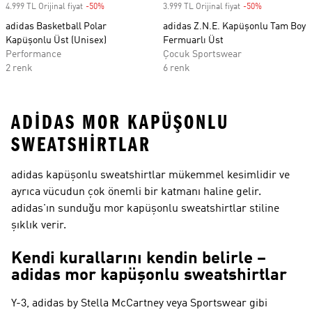
4.999 TL Orijinal fiyat
-50%
Discount
3.999 TL Orijinal fiyat
-50%
Discount
adidas Basketball Polar
adidas Z.N.E. Kapüşonlu Tam Boy
Kapüşonlu Üst (Unisex)
Fermuarlı Üst
Performance
Çocuk Sportswear
2 renk
6 renk
ADIDAS MOR KAPÜŞONLU
SWEATSHIRTLAR
adidas kapüşonlu sweatshirtlar mükemmel kesimlidir ve
ayrıca vücudun çok önemli bir katmanı haline gelir.
adidas'ın sunduğu mor kapüşonlu sweatshirtlar stiline
şıklık verir.
Kendi kurallarını kendin belirle –
adidas mor kapüşonlu sweatshirtlar
Y-3, adidas by Stella McCartney veya Sportswear gibi