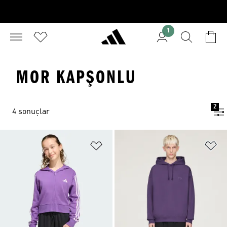
1
MOR KAPŞONLU
2
4 sonuçlar
Favori Listesine Ekle
Fa