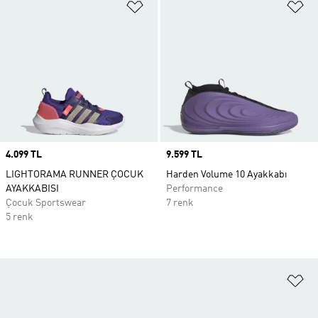
Favori Listesine Ekle
Fa
Price
4.099 TL
Price
9.599 TL
LIGHTORAMA RUNNER ÇOCUK
Harden Volume 10 Ayakkabı
AYAKKABISI
Performance
Çocuk Sportswear
7 renk
5 renk
Fa