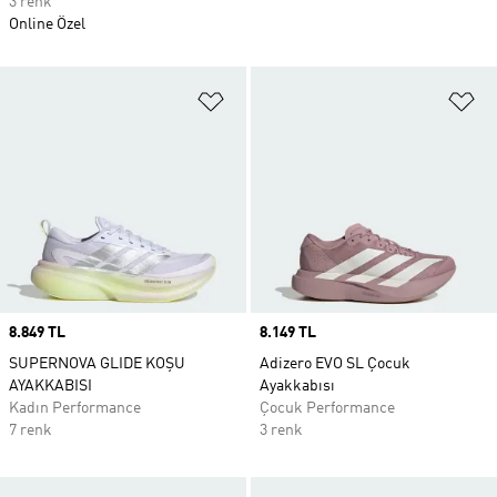
3 renk
Online Özel
Favori Listesine Ekle
Fa
Price
8.849 TL
Price
8.149 TL
SUPERNOVA GLIDE KOŞU
Adizero EVO SL Çocuk
AYAKKABISI
Ayakkabısı
Kadın Performance
Çocuk Performance
7 renk
3 renk