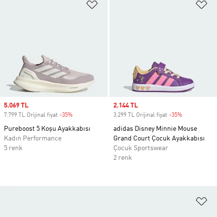
Favori Listesine Ekle
Fa
Sale price
5.069 TL
Sale price
2.144 TL
7.799 TL Orijinal fiyat
-35%
Discount
3.299 TL Orijinal fiyat
-35%
Discount
Pureboost 5 Koşu Ayakkabısı
adidas Disney Minnie Mouse
Kadın Performance
Grand Court Çocuk Ayakkabısı
5 renk
Çocuk Sportswear
2 renk
Fa