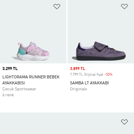
Favori Listesine Ekle
Fa
Price
3.299 TL
Sale price
3.899 TL
7.799 TL Orijinal fiyat
-50%
Discount
LIGHTORAMA RUNNER BEBEK
AYAKKABISI
SAMBA LT AYAKKABI
Çocuk Sportswear
Originals
6 renk
Fa