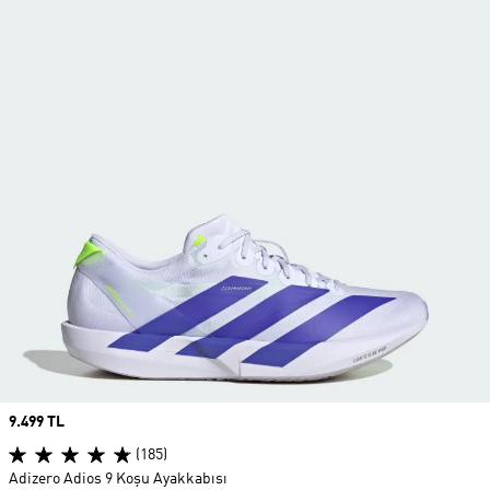
Price
9.499 TL
(185)
Adizero Adios 9 Koşu Ayakkabısı