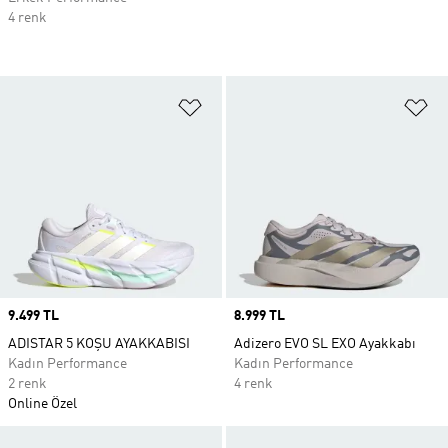
4 renk
Favori Listesine Ekle
Fa
Price
9.499 TL
Price
8.999 TL
ADISTAR 5 KOŞU AYAKKABISI
Adizero EVO SL EXO Ayakkabı
Kadın Performance
Kadın Performance
2 renk
4 renk
Online Özel