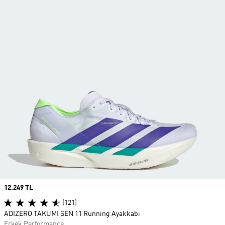
Price
12.249 TL
(121)
ADIZERO TAKUMI SEN 11 Running Ayakkabı
Erkek Performance