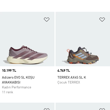
Favori Listesine Ekle
Fa
Price
10.199 TL
Price
4.749 TL
Adizero EVO SL KOŞU
TERREX AX4S SL K
AYAKKABISI
Çocuk TERREX
Kadın Performance
11 renk
Favori Listesine Ekle
Fa