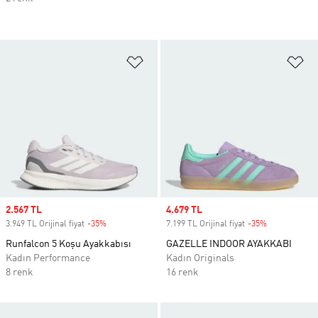
Favori Listesine Ekle
Fa
Sale price
2.567 TL
Sale price
4.679 TL
3.949 TL Orijinal fiyat
-35%
Discount
7.199 TL Orijinal fiyat
-35%
Discount
Runfalcon 5 Koşu Ayakkabısı
GAZELLE INDOOR AYAKKABI
Kadın Performance
Kadın Originals
8 renk
16 renk