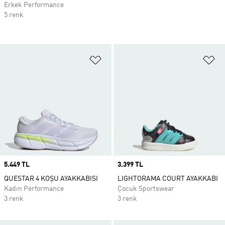
Erkek Performance
5 renk
Favori Listesine Ekle
Fa
Price
5.449 TL
Price
3.399 TL
QUESTAR 4 KOŞU AYAKKABISI
LIGHTORAMA COURT AYAKKABI
Kadın Performance
Çocuk Sportswear
3 renk
3 renk