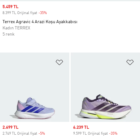
Sale price
5.459 TL
8.399 TL Orijinal fiyat
-35%
Discount
Terrex Agravic 4 Arazi Koşu Ayakkabısı
Kadın TERREX
5 renk
Favori Listesine Ekle
Fa
Sale price
2.699 TL
Sale price
6.239 TL
2.749 TL Orijinal fiyat
-5%
Discount
9.599 TL Orijinal fiyat
-35%
Discount