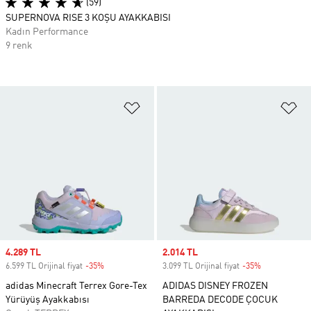
(59)
SUPERNOVA RISE 3 KOŞU AYAKKABISI
Kadın Performance
9 renk
Favori Listesine Ekle
Fa
Sale price
4.289 TL
Sale price
2.014 TL
6.599 TL Orijinal fiyat
-35%
Discount
3.099 TL Orijinal fiyat
-35%
Discount
adidas Minecraft Terrex Gore-Tex
ADIDAS DISNEY FROZEN
Yürüyüş Ayakkabısı
BARREDA DECODE ÇOCUK