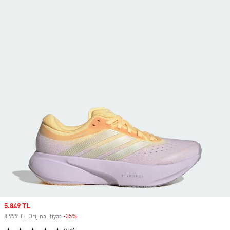
Sale price
5.849 TL
8.999 TL Orijinal fiyat
-35%
Discount