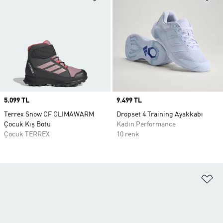
Price
5.099 TL
Price
9.499 TL
Terrex Snow CF CLIMAWARM
Dropset 4 Training Ayakkabı
Çocuk Kış Botu
Kadın Performance
Çocuk TERREX
10 renk
Fa