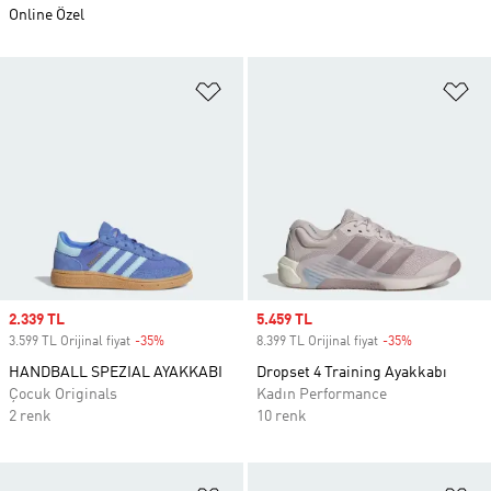
Online Özel
Favori Listesine Ekle
Fa
Sale price
2.339 TL
Sale price
5.459 TL
3.599 TL Orijinal fiyat
-35%
Discount
8.399 TL Orijinal fiyat
-35%
Discount
HANDBALL SPEZIAL AYAKKABI
Dropset 4 Training Ayakkabı
Çocuk Originals
Kadın Performance
2 renk
10 renk