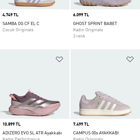
Price
4.749 TL
Price
6.099 TL
SAMBA OG CF EL C
GHOST SPRINT BABET
Çocuk Originals
Kadın Originals
3 renk
Favori Listesine Ekle
Fa
Price
10.899 TL
Price
7.499 TL
ADIZERO EVO SL ATR Ayakkabı
CAMPUS 00s AYAKKABI
Kadın Performance
Kadın Originals