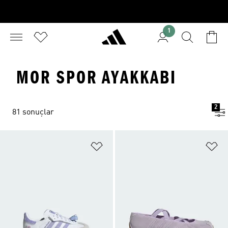
1
MOR SPOR AYAKKABI
2
81 sonuçlar
Favori Listesine Ekle
Fa