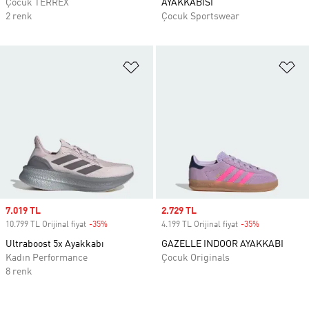
Çocuk TERREX
AYAKKABISI
2 renk
Çocuk Sportswear
Favori Listesine Ekle
Fa
Sale price
7.019 TL
Sale price
2.729 TL
10.799 TL Orijinal fiyat
-35%
Discount
4.199 TL Orijinal fiyat
-35%
Discount
Ultraboost 5x Ayakkabı
GAZELLE INDOOR AYAKKABI
Kadın Performance
Çocuk Originals
8 renk