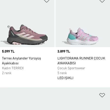
Price
5.099 TL
Price
3.899 TL
Terrex Anylander Yürüyüş
LIGHTORAMA RUNNER ÇOCUK
Ayakkabısı
AYAKKABISI
Kadın TERREX
Çocuk Sportswear
2 renk
5 renk
LED IŞIKLI
Fa