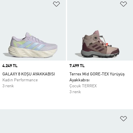
Favori Listesine Ekle
Fa
Price
4.249 TL
Price
7.499 TL
GALAXY 8 KOŞU AYAKKABISI
Terrex Mid GORE-TEX Yürüyüş
Kadın Performance
Ayakkabısı
3 renk
Çocuk TERREX
3 renk
Fa