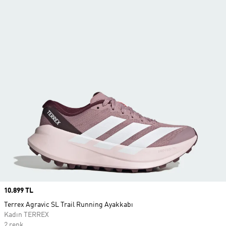
Price
10.899 TL
Terrex Agravic SL Trail Running Ayakkabı
Kadın TERREX
2 renk