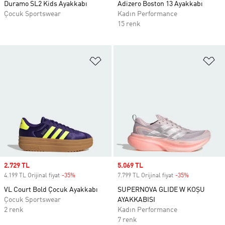
Duramo SL2 Kids Ayakkabı
Adizero Boston 13 Ayakkabı
Çocuk Sportswear
Kadın Performance
15 renk
Favori Listesine Ekle
Fa
Sale price
2.729 TL
Sale price
5.069 TL
4.199 TL Orijinal fiyat
-35%
Discount
7.799 TL Orijinal fiyat
-35%
Discount
VL Court Bold Çocuk Ayakkabı
SUPERNOVA GLIDE W KOŞU
Çocuk Sportswear
AYAKKABISI
2 renk
Kadın Performance
7 renk