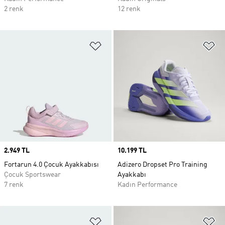
2 renk
12 renk
Favori Listesine Ekle
Fa
Price
2.949 TL
Price
10.199 TL
Fortarun 4.0 Çocuk Ayakkabısı
Adizero Dropset Pro Training
Çocuk Sportswear
Ayakkabı
7 renk
Kadın Performance
Favori Listesine Ekle
Fa