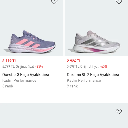
Favori Listesine Ekle
Fa
Sale price
3.119 TL
Sale price
2.924 TL
4.799 TL Orijinal fiyat
-35%
Discount
5.099 TL Orijinal fiyat
-45%
Discount
Questar 3 Koşu Ayakkabısı
Duramo SL 2 Koşu Ayakkabısı
Kadın Performance
Kadın Performance
3 renk
9 renk
Fa