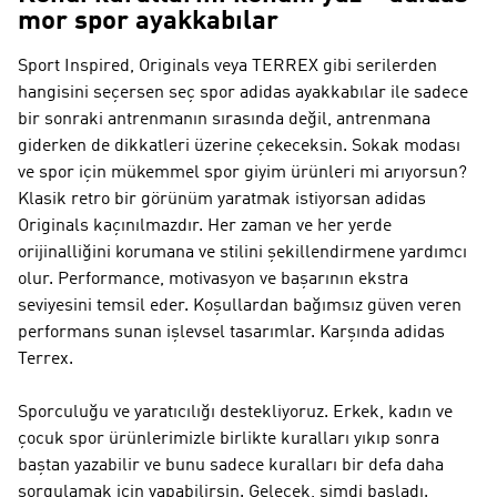
mor spor ayakkabılar
Sport Inspired, Originals veya TERREX gibi serilerden
hangisini seçersen seç spor adidas ayakkabılar ile sadece
bir sonraki antrenmanın sırasında değil, antrenmana
giderken de dikkatleri üzerine çekeceksin. Sokak modası
ve spor için mükemmel spor giyim ürünleri mi arıyorsun?
Klasik retro bir görünüm yaratmak istiyorsan
adidas
Originals
kaçınılmazdır. Her zaman ve her yerde
orijinalliğini korumana ve stilini şekillendirmene yardımcı
olur.
Performance
, motivasyon ve başarının ekstra
seviyesini temsil eder. Koşullardan bağımsız güven veren
performans sunan işlevsel tasarımlar. Karşında
adidas
Terrex
.
Sporculuğu ve yaratıcılığı destekliyoruz. Erkek, kadın ve
çocuk spor ürünlerimizle birlikte kuralları yıkıp sonra
baştan yazabilir ve bunu sadece kuralları bir defa daha
sorgulamak için yapabilirsin. Gelecek, şimdi başladı.