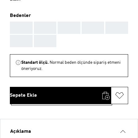
Bedenler
AAA
AAA
AAA
AAA
AAA
AAA
AAA
Standart ölçü.
Normal beden ölçünde sipariş etmeni
öneriyoruz.
Sepete Ekle
Açıklama