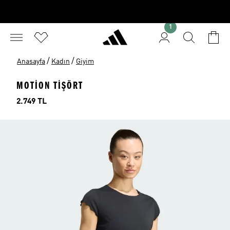
1
/
/
Anasayfa
Kadın
Giyim
MOTION TIŞÖRT
Fiyat
2.749 TL