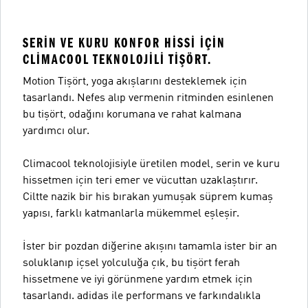
SERIN VE KURU KONFOR HISSI IÇIN
CLIMACOOL TEKNOLOJILI TIŞÖRT.
Motion Tişört, yoga akışlarını desteklemek için
tasarlandı. Nefes alıp vermenin ritminden esinlenen
bu tişört, odağını korumana ve rahat kalmana
yardımcı olur.
Climacool teknolojisiyle üretilen model, serin ve kuru
hissetmen için teri emer ve vücuttan uzaklaştırır.
Ciltte nazik bir his bırakan yumuşak süprem kumaş
yapısı, farklı katmanlarla mükemmel eşleşir.
İster bir pozdan diğerine akışını tamamla ister bir an
soluklanıp içsel yolculuğa çık, bu tişört ferah
hissetmene ve iyi görünmene yardım etmek için
tasarlandı. adidas ile performans ve farkındalıkla