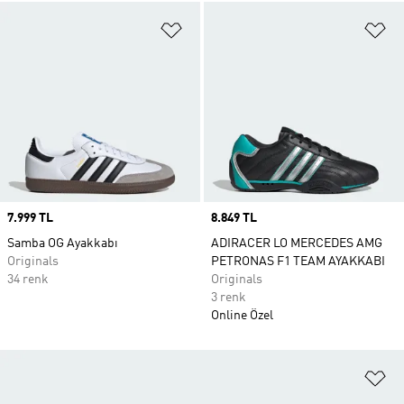
Favori Listesine Ekle
Fa
Price
7.999 TL
Price
8.849 TL
Samba OG Ayakkabı
ADIRACER LO MERCEDES AMG
Originals
PETRONAS F1 TEAM AYAKKABI
34 renk
Originals
3 renk
Online Özel
Fa