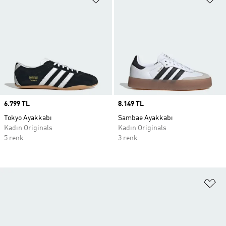
Price
6.799 TL
Price
8.149 TL
Tokyo Ayakkabı
Sambae Ayakkabı
Kadın Originals
Kadın Originals
5 renk
3 renk
Fa