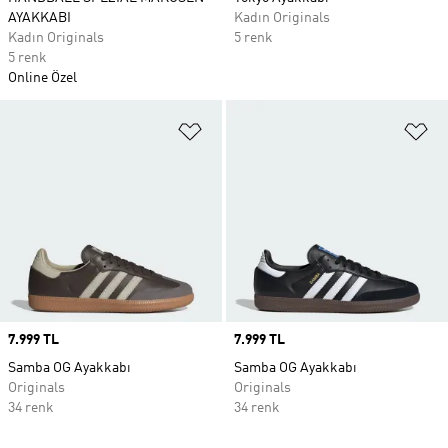
AYAKKABI
Kadın Originals
Kadın Originals
5 renk
5 renk
Online Özel
Favori Listesine Ekle
Fa
Price
7.999 TL
Price
7.999 TL
Samba OG Ayakkabı
Samba OG Ayakkabı
Originals
Originals
34 renk
34 renk