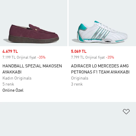
Sale price
4.679 TL
Sale price
5.069 TL
7.199 TL Orijinal fiyat
-35%
Discount
7.799 TL Orijinal fiyat
-35%
Discount
HANDBALL SPEZIAL MAKOSEN
ADIRACER LO MERCEDES AMG
AYAKKABI
PETRONAS F1 TEAM AYAKKABI
Kadın Originals
Originals
5 renk
3 renk
Online Özel
Fa