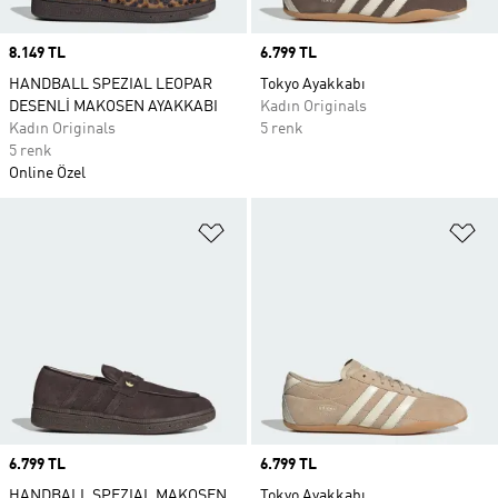
Price
8.149 TL
Price
6.799 TL
HANDBALL SPEZIAL LEOPAR
Tokyo Ayakkabı
DESENLİ MAKOSEN AYAKKABI
Kadın Originals
Kadın Originals
5 renk
5 renk
Online Özel
Favori Listesine Ekle
Fa
Price
6.799 TL
Price
6.799 TL
HANDBALL SPEZIAL MAKOSEN
Tokyo Ayakkabı