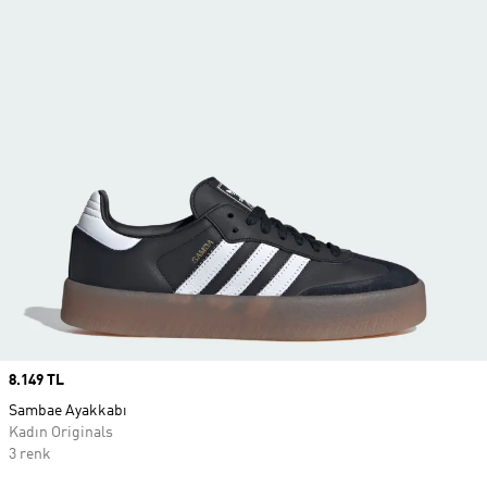
Price
8.149 TL
Sambae Ayakkabı
Kadın Originals
3 renk