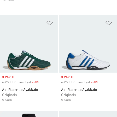
Favori Listesine Ekle
Fa
Sale price
3.249 TL
Sale price
3.249 TL
6.499 TL Orijinal fiyat
-50%
Discount
6.499 TL Orijinal fiyat
-50%
Discount
Adi Racer Lo Ayakkabı
Adi Racer Lo Ayakkabı
Originals
Originals
5 renk
5 renk