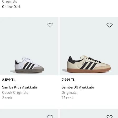
Originals
Online Özel
Favori Listesine Ekle
Fa
Price
2.599 TL
Price
7.999 TL
Samba Kids Ayakkabı
Samba OG Ayakkabı
Çocuk Originals
Originals
2 renk
15 renk
Favori Listesine Ekle
Fa