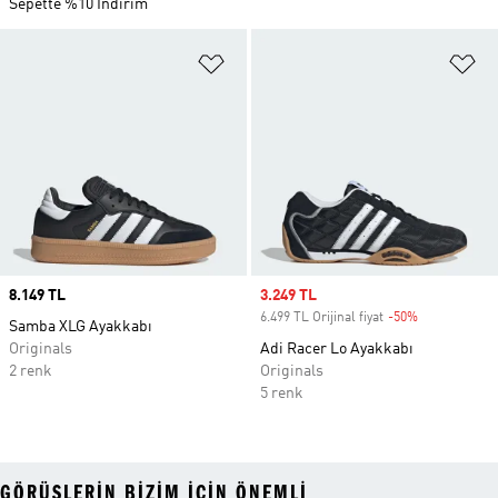
Sepette %10 İndirim
Favori Listesine Ekle
Fa
Price
8.149 TL
Sale price
3.249 TL
6.499 TL Orijinal fiyat
-50%
Discount
Samba XLG Ayakkabı
Originals
Adi Racer Lo Ayakkabı
2 renk
Originals
5 renk
GÖRÜŞLERIN BIZIM IÇIN ÖNEMLI