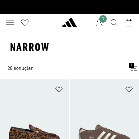
1
NARROW
1
28 sonuçlar
Favori Listesine Ekle
Fa