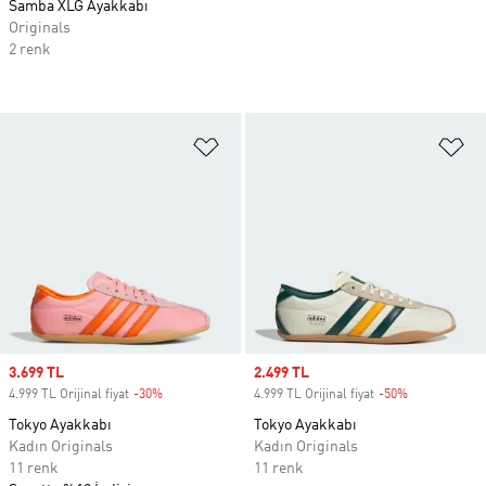
Samba XLG Ayakkabı
Originals
2 renk
Favori Listesine Ekle
Fa
Sale price
3.699 TL
Sale price
2.499 TL
4.999 TL Orijinal fiyat
-30%
Discount
4.999 TL Orijinal fiyat
-50%
Discount
Tokyo Ayakkabı
Tokyo Ayakkabı
Kadın Originals
Kadın Originals
11 renk
11 renk