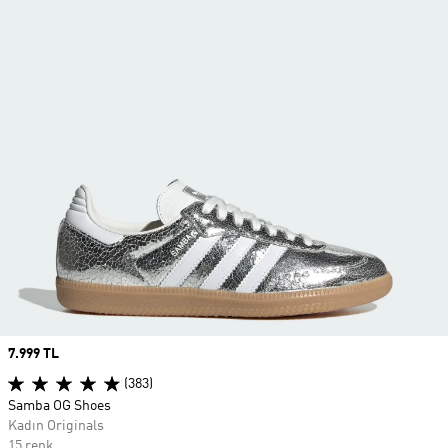
Price
7.999 TL
(383)
Samba OG Shoes
Kadın Originals
15 renk