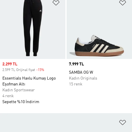
Favori Listesine Ekle
Fa
Sale price
2.299 TL
Price
7.999 TL
2.599 TL Orijinal fiyat
-15%
Discount
SAMBA OG W
Essentials Havlu Kumaş Logo
Kadın Originals
Eşofman Altı
15 renk
Kadın Sportswear
4 renk
Sepette %10 İndirim
Fa