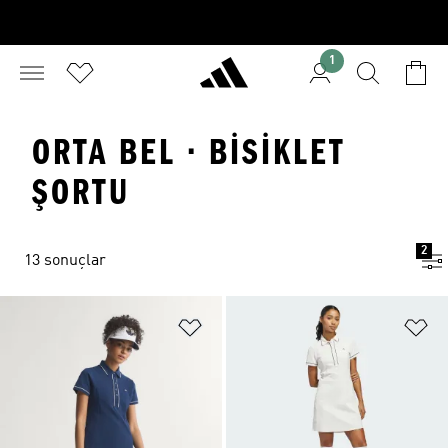
1
ORTA BEL · BISIKLET
ŞORTU
2
13 sonuçlar
Favori Listesine Ekle
Fa