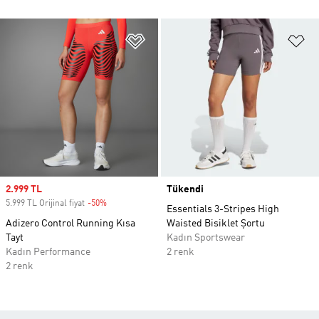
Favori Listesine Ekle
Fa
Sale price
2.999 TL
Tükendi
5.999 TL Orijinal fiyat
-50%
Discount
Essentials 3-Stripes High
Adizero Control Running Kısa
Waisted Bisiklet Şortu
Tayt
Kadın Sportswear
Kadın Performance
2 renk
2 renk