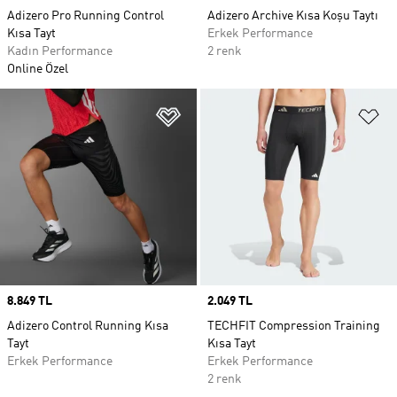
Adizero Pro Running Control
Adizero Archive Kısa Koşu Taytı
Kısa Tayt
Erkek Performance
Kadın Performance
2 renk
Online Özel
Favori Listesine Ekle
Fa
Price
8.849 TL
Price
2.049 TL
Adizero Control Running Kısa
TECHFIT Compression Training
Tayt
Kısa Tayt
Erkek Performance
Erkek Performance
2 renk