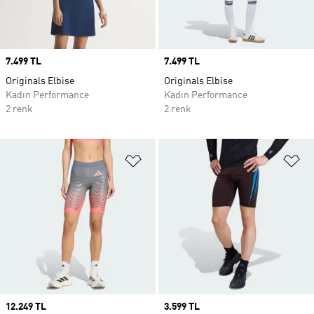
Price
7.499 TL
Price
7.499 TL
Originals Elbise
Originals Elbise
Kadın Performance
Kadın Performance
2 renk
2 renk
Favori Listesine Ekle
Fa
Price
12.249 TL
Price
3.599 TL