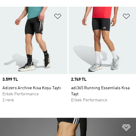
Favori Listesine Ekle
Fa
Price
3.599 TL
Price
2.749 TL
Adizero Archive Kısa Koşu Taytı
adi365 Running Essentials Kısa
Erkek Performance
Tayt
2 renk
Erkek Performance
Fa