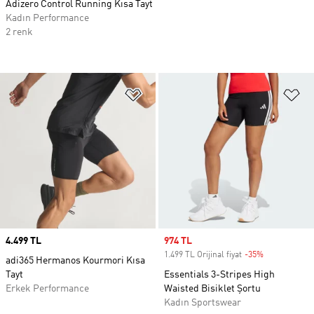
Adizero Control Running Kısa Tayt
Kadın Performance
2 renk
Favori Listesine Ekle
Fa
Price
4.499 TL
Sale price
974 TL
1.499 TL Orijinal fiyat
-35%
Discount
adi365 Hermanos Kourmori Kısa
Tayt
Essentials 3-Stripes High
Erkek Performance
Waisted Bisiklet Şortu
Kadın Sportswear