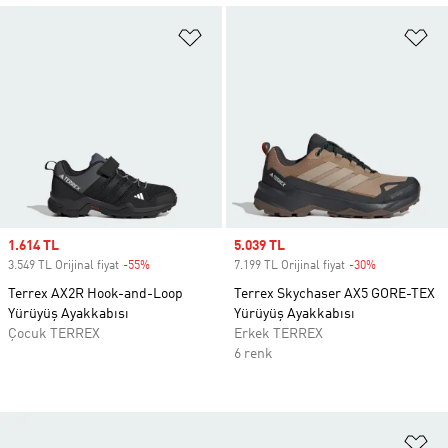
Favori Listesine Ekle
Fa
Sale price
1.614 TL
Sale price
5.039 TL
3.549 TL Orijinal fiyat
-55%
Discount
7.199 TL Orijinal fiyat
-30%
Discount
Terrex AX2R Hook-and-Loop
Terrex Skychaser AX5 GORE-TEX
Yürüyüş Ayakkabısı
Yürüyüş Ayakkabısı
Çocuk TERREX
Erkek TERREX
6 renk
Fa