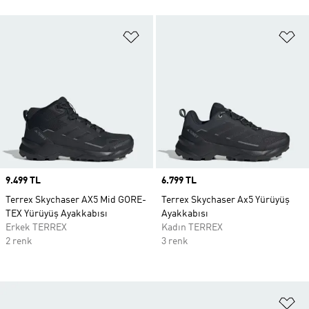
Favori Listesine Ekle
Fa
Price
9.499 TL
Price
6.799 TL
Terrex Skychaser AX5 Mid GORE-
Terrex Skychaser Ax5 Yürüyüş
TEX Yürüyüş Ayakkabısı
Ayakkabısı
Erkek TERREX
Kadın TERREX
2 renk
3 renk
Fa