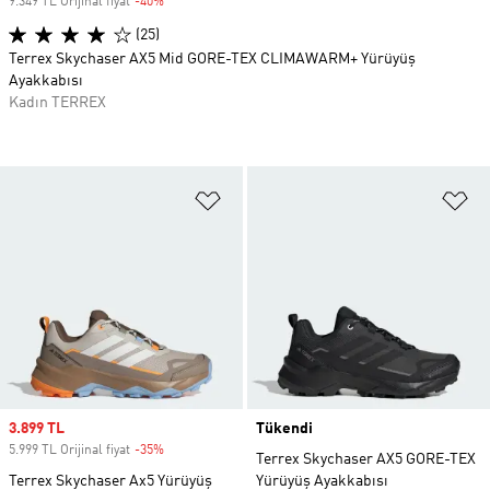
9.349 TL Orijinal fiyat
-40%
Discount
(25)
Terrex Skychaser AX5 Mid GORE-TEX CLIMAWARM+ Yürüyüş
Ayakkabısı
Kadın TERREX
Favori Listesine Ekle
Fa
Sale price
3.899 TL
Tükendi
5.999 TL Orijinal fiyat
-35%
Discount
Terrex Skychaser AX5 GORE-TEX
Terrex Skychaser Ax5 Yürüyüş
Yürüyüş Ayakkabısı