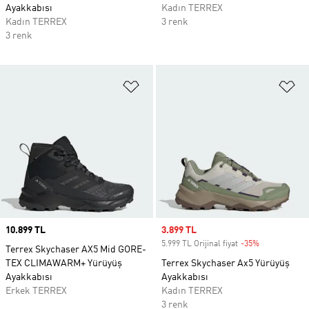
Ayakkabısı
Kadın TERREX
Kadın TERREX
3 renk
3 renk
Favori Listesine Ekle
Fa
Price
10.899 TL
Sale price
3.899 TL
5.999 TL Orijinal fiyat
-35%
Discount
Terrex Skychaser AX5 Mid GORE-
TEX CLIMAWARM+ Yürüyüş
Terrex Skychaser Ax5 Yürüyüş
Ayakkabısı
Ayakkabısı
Erkek TERREX
Kadın TERREX
3 renk