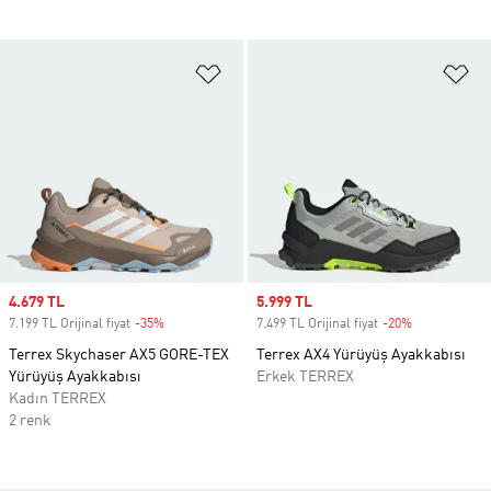
Favori Listesine Ekle
Fa
Sale price
4.679 TL
Sale price
5.999 TL
7.199 TL Orijinal fiyat
-35%
Discount
7.499 TL Orijinal fiyat
-20%
Discount
Terrex Skychaser AX5 GORE-TEX
Terrex AX4 Yürüyüş Ayakkabısı
Yürüyüş Ayakkabısı
Erkek TERREX
Kadın TERREX
2 renk