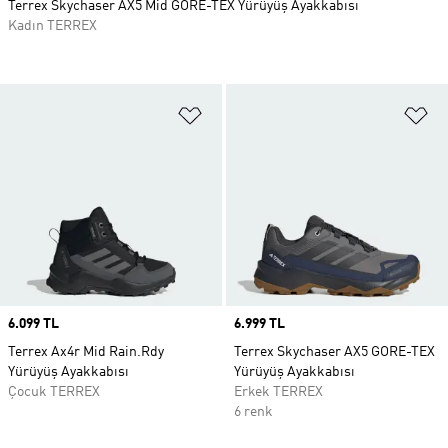
Terrex Skychaser AX5 Mid GORE-TEX Yürüyüş Ayakkabısı
Kadın TERREX
Favori Listesine Ekle
Fa
Price
6.099 TL
Price
6.999 TL
Terrex Ax4r Mid Rain.Rdy
Terrex Skychaser AX5 GORE-TEX
Yürüyüş Ayakkabısı
Yürüyüş Ayakkabısı
Çocuk TERREX
Erkek TERREX
6 renk