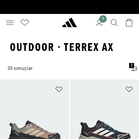
1
OUTDOOR · TERREX AX
2
20 sonuçlar
Favori Listesine Ekle
Fa