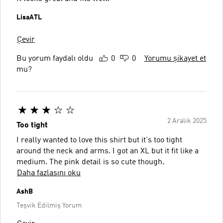
LisaATL
Çevir
Bu yorum faydalı oldu
0
0
Yorumu şikayet et
mu?
2 Aralık 2025
Too tight
I really wanted to love this shirt but it's too tight
around the neck and arms. I got an XL but it fit like a
medium. The pink detail is so cute though.
Daha fazlasını oku
AshB
Teşvik Edilmiş Yorum