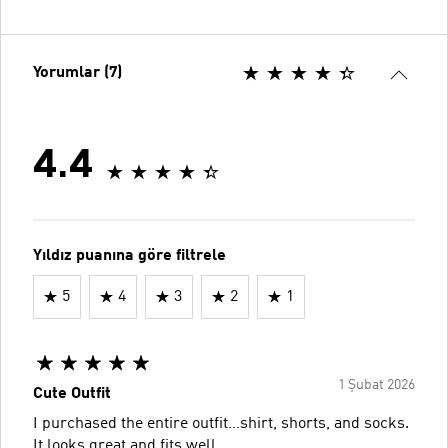
Yorumlar (7)
4.4
Yıldız puanına göre filtrele
5
4
3
2
1
1 Şubat 2026
Cute Outfit
I purchased the entire outfit…shirt, shorts, and socks.
It looks great and fits well.