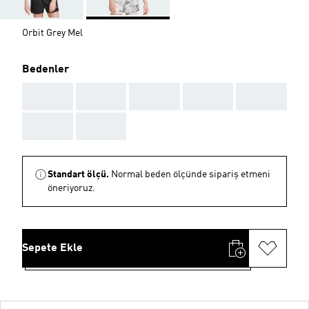
Orbit Grey Mel
Bedenler
AAA
AAA
AAA
AAA
AAA
AAA
AAA
Standart ölçü.
Normal beden ölçünde sipariş etmeni
öneriyoruz.
Sepete Ekle