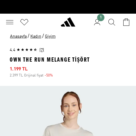
1
/
/
Anasayfa
Kadın
Giyim
4.4
(7)
OWN THE RUN MELANGE TIŞÖRT
İndirimli fiyat
1.199 TL
2.399 TL Orijinal fiyat
-50%
İndirim