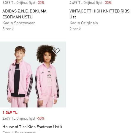
6.599 TL Orijinal fiyat
-35%
Discount
4.499 TL Orijinal fiyat
-35%
Discount
ADIDAS Z.N.E. DOKUMA
VINTAGE TT HIGH KNITTED RIBS
EŞOFMAN ÜSTÜ
Üst
Kadın Sportswear
Kadın Originals
5 renk
2 renk
Favori Listesine Ekle
Sale price
1.349 TL
2.699 TL Orijinal fiyat
-50%
Discount
House of Tiro Kids Eşofman Üstü