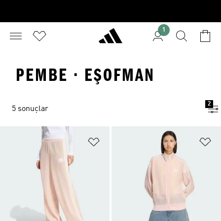
1
PEMBE · EŞOFMAN
2
5 sonuçlar
Favori Listesine Ekle
Fa