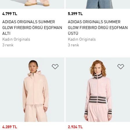
Price
4.799 TL
Price
5.399 TL
ADIDAS ORIGINALS SUMMER
ADIDAS ORIGINALS SUMMER
GLOW FIREBIRD ÖRGÜ EŞOFMAN
GLOW FIREBIRD ÖRGÜ EŞOFMAN
ALTI
ÜSTÜ
Kadın Originals
Kadın Originals
3 renk
3 renk
Favori Listesine Ekle
Fa
Sale price
4.289 TL
Sale price
2.924 TL