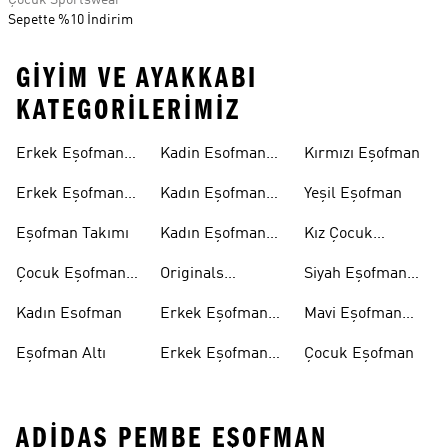
Çocuk Sportswear
Sepette %10 İndirim
GIYIM VE AYAKKABI
KATEGORILERIMIZ
Erkek Eşofman
Kadin Esofman
Kırmızı Eşofman
Altı
Alti
Erkek Eşofman
Kadın Eşofman
Yeşil Eşofman
Takımı
Altı
Eşofman Takımı
Kadın Eşofman
Kız Çocuk
Takımı
Eşofman
Çocuk Eşofman
Originals
Siyah Eşofman
Takımı
Eşofman Takımı
Takımı
Kadın Esofman
Erkek Eşofman
Mavi Eşofman
Altı
Takımı
Eşofman Altı
Erkek Eşofman
Çocuk Eşofman
Takımı
ADIDAS PEMBE EŞOFMAN