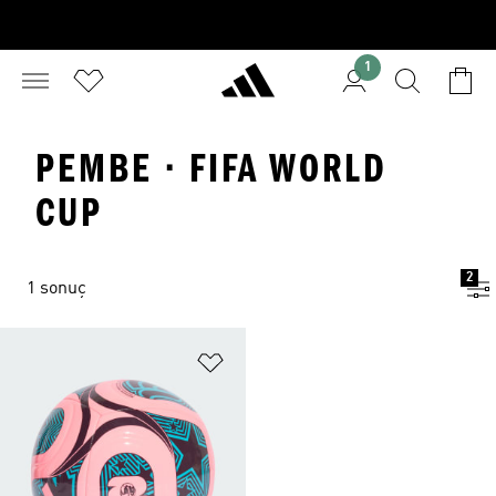
1
PEMBE · FIFA WORLD
CUP
2
1 sonuç
Favori Listesine Ekle