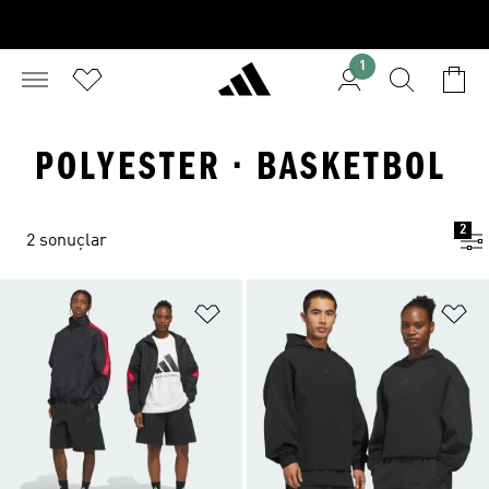
1
POLYESTER · BASKETBOL
2
2 sonuçlar
Favori Listesine Ekle
Fa