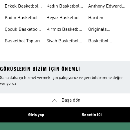
Aksesuarları
Şortları
Eşofman
Erkek Basketbol
Kadın Basketbol
Anthony Edwards
Takımları
Ayakkabıları
Şortları
Koleksiyonları
Kadın Basketbol
Beyaz Basketbol
Harden
Ayakkabıları
Ayakkabıları
Koleksiyonları
Çocuk Basketbol
Kırmızı Basketbol
Originals
Ayakkabıları
Ayakkabıları
Basketbol
Basketbol Topları
Siyah Basketbol
Basketbol
Ayakkabıları
Ayakkabıları
Ayakkabıları
Outlet
GÖRÜŞLERIN BIZIM IÇIN ÖNEMLI
Sana daha iyi hizmet vermek için çalışıyoruz ve geri bildirimine değer
veriyoruz
Başa dön
Giriş yap
Sepetin (0)