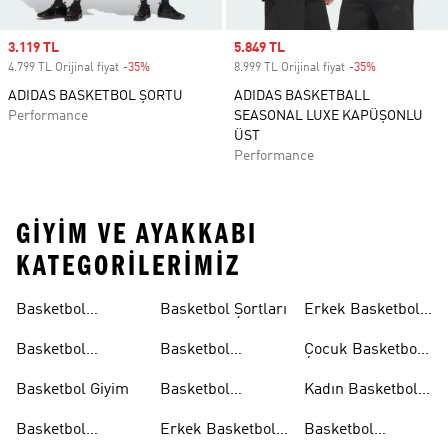
Sale price
3.119 TL
Sale price
5.849 TL
4.799 TL Orijinal fiyat
-35%
Discount
8.999 TL Orijinal fiyat
-35%
Discount
ADIDAS BASKETBOL ŞORTU
ADIDAS BASKETBALL
Performance
SEASONAL LUXE KAPÜŞONLU
ÜST
Performance
GIYIM VE AYAKKABI
KATEGORILERIMIZ
Basketbol
Basketbol Şortları
Erkek Basketbol
Koleksiyonları
Formaları
Basketbol
Basketbol
Çocuk Basketbol
Ayakkabıları
Formaları
Formaları
Basketbol Giyim
Basketbol
Kadın Basketbol
Tişörtleri
Tişörtleri
Basketbol
Erkek Basketbol
Basketbol