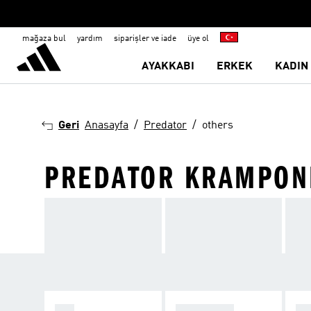
mağaza bul
yardım
siparişler ve iade
üye ol
AYAKKABI
ERKEK
KADIN
Geri
Anasayfa
Predator
others
PREDATOR KRAMPON
F50
PREDATOR
C