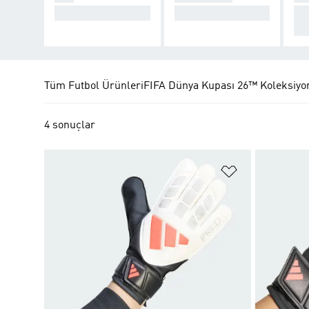
Kaos Yarat.
Kontrolü ele geçir.
Te
dı.
Tüm Futbol Ürünleri
FIFA Dünya Kupası 26™ Koleksiyo
4 sonuçlar
Favori Listesi