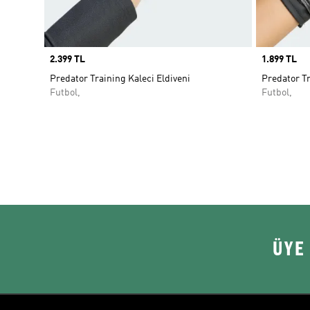
Price
2.399 TL
Price
1.899 TL
Predator Training Kaleci Eldiveni
Predator Tr
Futbol,
Futbol,
ÜYE