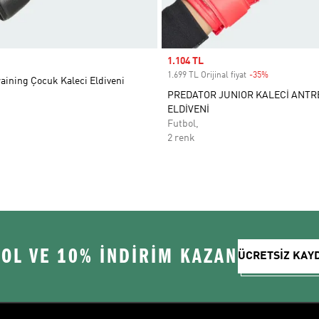
Sale price
1.104 TL
1.699 TL Orijinal fiyat
-35%
Discount
aining Çocuk Kaleci Eldiveni
PREDATOR JUNIOR KALECİ ANT
ELDİVENİ
Futbol,
2 renk
 OL VE 10% İNDİRİM KAZAN
ÜCRETSİZ KAY