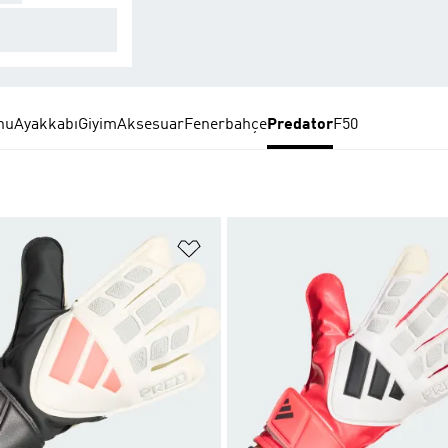
mas için tasarlan
nu
Ayakkabı
Giyim
Aksesuar
Fenerbahçe
Predator
F50
ne Ekle
Favori Listesine Ekle