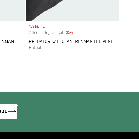
Sale price
1.364 TL
2.099 TL Orijinal fiyat
-35%
Discount
RENMAN
PREDATOR KALECİ ANTRENMAN ELDİVENİ
Futbol,
DOL