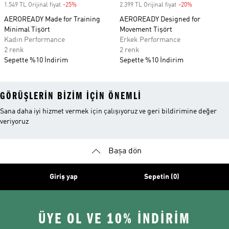
1.549 TL Orijinal fiyat
-25%
Discount
2.399 TL Orijinal fiyat
-20%
Discount
AEROREADY Made for Training
AEROREADY Designed for
Minimal Tişört
Movement Tişört
Kadın Performance
Erkek Performance
2 renk
2 renk
Sepette %10 İndirim
Sepette %10 İndirim
GÖRÜŞLERIN BIZIM IÇIN ÖNEMLI
Sana daha iyi hizmet vermek için çalışıyoruz ve geri bildirimine değer
veriyoruz
Başa dön
Giriş yap
Sepetin (0)
ÜYE OL VE 10% İNDİRİM