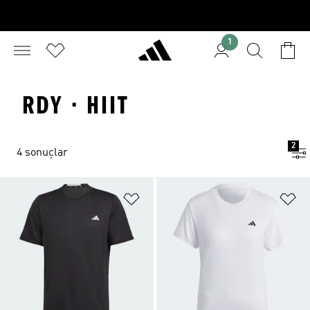
1
RDY · HIIT
2
4 sonuçlar
Favori Listesine Ekle
Fa