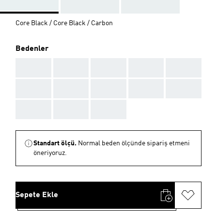
Core Black / Core Black / Carbon
Bedenler
AAA
AAA
AAA
AAA
AAA
AAA
AAA
AAA
AAA
AAA
AAA
AAA
AAA
Standart ölçü.
Normal beden ölçünde sipariş etmeni
öneriyoruz.
Sepete Ekle