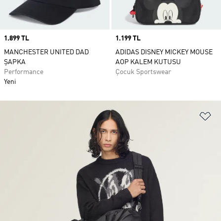
Price
1.899 TL
Price
1.199 TL
MANCHESTER UNITED DAD
ADIDAS DISNEY MICKEY MOUSE
ŞAPKA
AOP KALEM KUTUSU
Performance
Çocuk Sportswear
Yeni
Fa