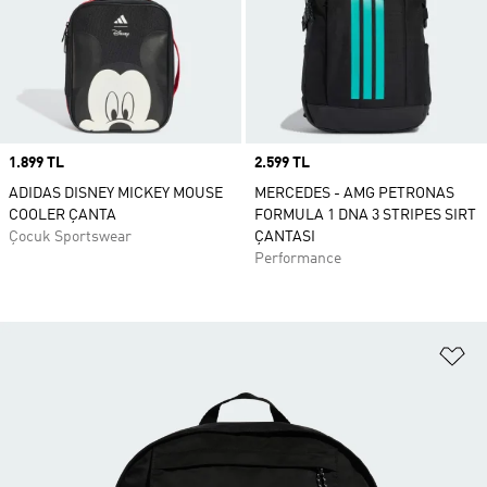
Price
1.899 TL
Price
2.599 TL
ADIDAS DISNEY MICKEY MOUSE
MERCEDES - AMG PETRONAS
COOLER ÇANTA
FORMULA 1 DNA 3 STRIPES SIRT
Çocuk Sportswear
ÇANTASI
Performance
Fa