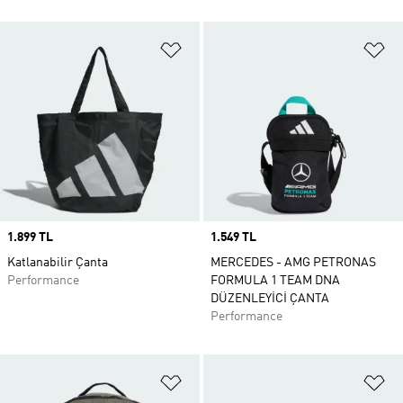
Favori Listesine Ekle
Fa
Price
1.899 TL
Price
1.549 TL
Katlanabilir Çanta
MERCEDES - AMG PETRONAS
Performance
FORMULA 1 TEAM DNA
DÜZENLEYİCİ ÇANTA
Performance
Favori Listesine Ekle
Fa