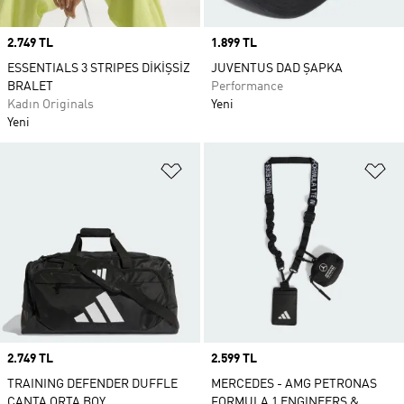
Price
2.749 TL
Price
1.899 TL
ESSENTIALS 3 STRIPES DİKİŞSİZ
JUVENTUS DAD ŞAPKA
BRALET
Performance
Kadın Originals
Yeni
Yeni
Favori Listesine Ekle
Fa
Price
2.749 TL
Price
2.599 TL
TRAINING DEFENDER DUFFLE
MERCEDES - AMG PETRONAS
ÇANTA ORTA BOY
FORMULA 1 ENGINEERS &