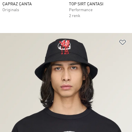
ÇAPRAZ ÇANTA
TOP SIRT ÇANTASI
Originals
Performance
2 renk
Fa