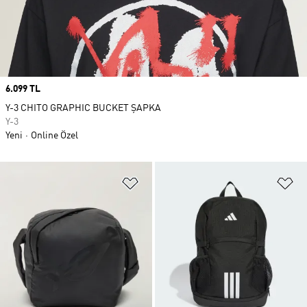
Price
6.099 TL
Y-3 CHITO GRAPHIC BUCKET ŞAPKA
Y-3
Yeni
Online Özel
Favori Listesine Ekle
Fa