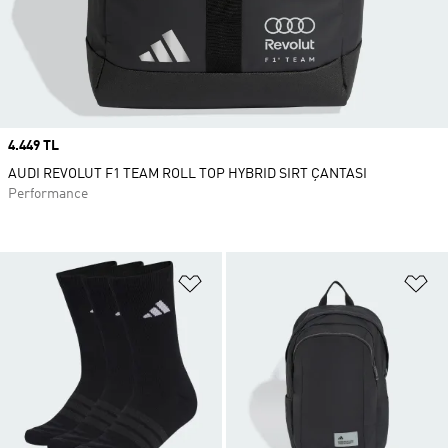
Price
4.449 TL
AUDI REVOLUT F1 TEAM ROLL TOP HYBRID SIRT ÇANTASI
Performance
Favori Listesine Ekle
Fa