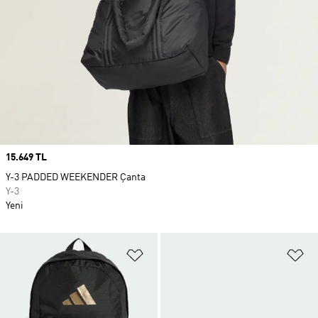
Price
15.649 TL
Y-3 PADDED WEEKENDER Çanta
Y-3
Yeni
Favori Listesine Ekle
Fa