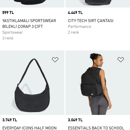
Price
599 TL
Price
4.449 TL
YASTIKLAMALI SPORTSWEAR
CITY TECH SIRT ÇANTASI
BİLEKLİ ÇORAP 3 ÇİFT
Performance
Sportswear
2 renk
3 renk
Favori Listesine Ekle
Fa
Price
3.749 TL
Price
3.049 TL
EVERYDAY ICONS HALF MOON
ESSENTIALS BACK TO SCHOOL