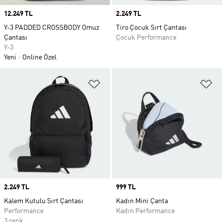
Price
12.249 TL
Price
2.249 TL
Y-3 PADDED CROSSBODY Omuz
Tiro Çocuk Sırt Çantası
Çantası
Çocuk Performance
Y-3
Yeni
Online Özel
Favori Listesine Ekle
Fa
Price
2.249 TL
Price
999 TL
Kalem Kutulu Sırt Çantası
Kadın Mini Çanta
Performance
Kadın Performance
3 renk