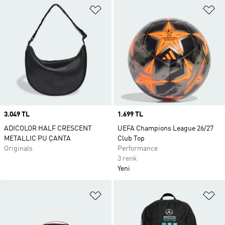
Favori Listesine Ekle
Fa
Price
3.049 TL
Price
1.699 TL
ADICOLOR HALF CRESCENT
UEFA Champions League 26/27
METALLIC PU ÇANTA
Club Top
Originals
Performance
3 renk
Yeni
Favori Listesine Ekle
Fa