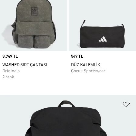
Price
3.749 TL
Price
549 TL
WASHED SIRT ÇANTASI
DÜZ KALEMLİK
Originals
Çocuk Sportswear
2 renk
Fa