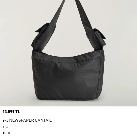
Price
13.599 TL
Y-3 NEWSPAPER ÇANTA L
Y-3
Yeni