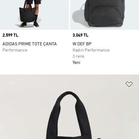
Price
2.599 TL
Price
3.049 TL
ADIDAS PRIME TOTE ÇANTA
W DEF BP
Performance
Kadın Performance
3 renk
Yeni
Fa