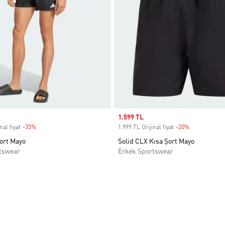
Sale price
1.599 TL
nal fiyat
-35%
Discount
1.999 TL Orijinal fiyat
-20%
Discount
ort Mayo
Solid CLX Kısa Şort Mayo
tswear
Erkek Sportswear