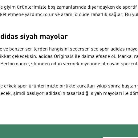
e giyim ürünlerimizle boş zamanlarında dışarıdayken de sportif 
ket etmene yardımcı olur ve azami ölçüde rahatlık sağlar. Bu yük
 adidas siyah mayolar
 ve benzer serilerden hangisini seçersen seç spor adidas mayola
ikkat çekeceksin.
adidas Originals
ile daima efsane ol. Marka, r
.
Performance
, stilinden ödün vermek niyetinde olmayan sporcula
ve erkek spor ürünlerimizle birlikte kuralları yıkıp sonra baştan
ecek, şimdi başlıyor. adidas'ın tasarladığı siyah mayoları ile dör