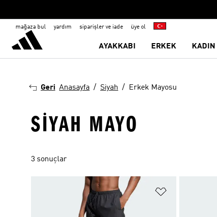
mağaza bul
yardım
siparişler ve iade
üye ol
AYAKKABI
ERKEK
KADIN
Geri
Anasayfa
Siyah
Erkek Mayosu
SIYAH MAYO
3 sonuçlar
Favori Listesi