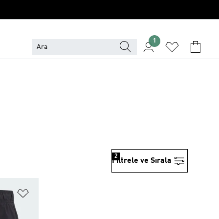
1
2
Filtrele ve Sırala
Favori Listesine Ekle