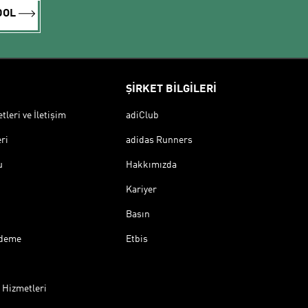
DOL
ŞİRKET BİLGİLERİ
leri ve İletişim
adiClub
ri
adidas Runners
u
Hakkımızda
Kariyer
Basın
Ödeme
Etbis
 Hizmetleri