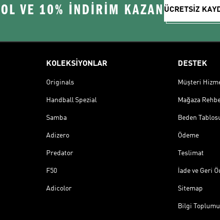
 OL VE 10% İNDİRİM KAZAN
ÜCRETSİZ KAY
KOLEKSİYONLAR
DESTEK
Originals
Müşteri Hizmet
Handball Spezial
Mağaza Rehbe
Samba
Beden Tablos
Adizero
Ödeme
Predator
Teslimat
F50
İade ve Geri 
Adicolor
Sitemap
Bilgi Toplumu