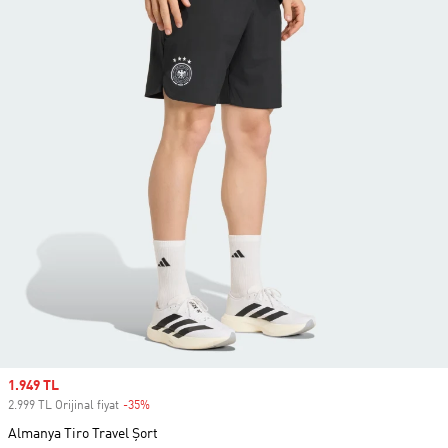
Sale price
1.949 TL
2.999 TL Orijinal fiyat
-35%
Discount
Almanya Tiro Travel Şort