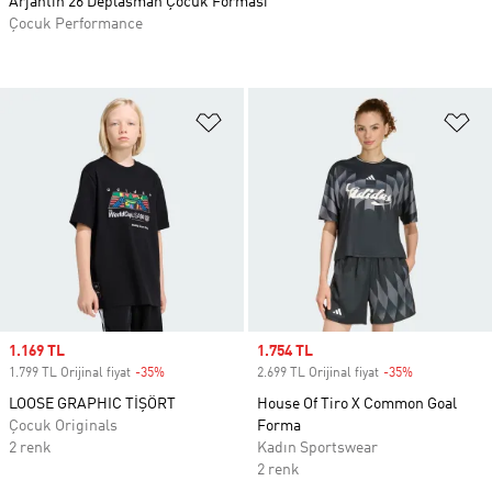
Arjantin 26 Deplasman Çocuk Forması
Çocuk Performance
Favori Listesine Ekle
Fa
Sale price
1.169 TL
Sale price
1.754 TL
1.799 TL Orijinal fiyat
-35%
Discount
2.699 TL Orijinal fiyat
-35%
Discount
LOOSE GRAPHIC TİŞÖRT
House Of Tiro X Common Goal
Çocuk Originals
Forma
2 renk
Kadın Sportswear
2 renk