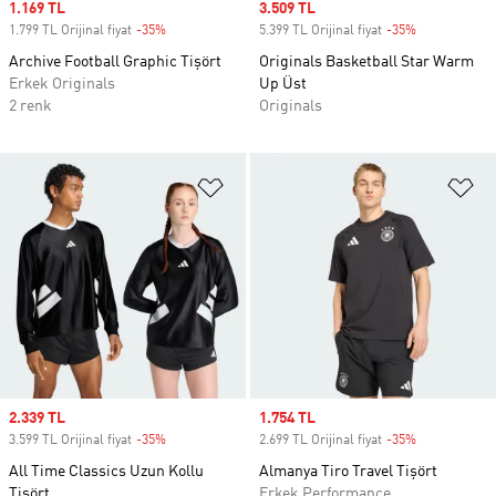
Sale price
1.169 TL
Sale price
3.509 TL
1.799 TL Orijinal fiyat
-35%
Discount
5.399 TL Orijinal fiyat
-35%
Discount
Archive Football Graphic Tişört
Originals Basketball Star Warm
Erkek Originals
Up Üst
2 renk
Originals
Favori Listesine Ekle
Fa
Sale price
2.339 TL
Sale price
1.754 TL
3.599 TL Orijinal fiyat
-35%
Discount
2.699 TL Orijinal fiyat
-35%
Discount
All Time Classics Uzun Kollu
Almanya Tiro Travel Tişört
Tişört
Erkek Performance