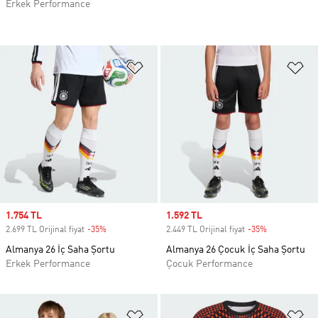
Erkek Performance
Favori Listesine Ekle
Fa
Sale price
1.754 TL
Sale price
1.592 TL
2.699 TL Orijinal fiyat
-35%
Discount
2.449 TL Orijinal fiyat
-35%
Discount
Almanya 26 İç Saha Şortu
Almanya 26 Çocuk İç Saha Şortu
Erkek Performance
Çocuk Performance
Favori Listesine Ekle
Fa