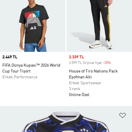
Price
2.449 TL
Sale price
2.339 TL
3.599 TL Orijinal fiyat
-35%
Discount
FIFA Dünya Kupası™ 2026 World
Cup Tour Tişört
House of Tiro Nations Pack
Erkek Performance
Eşofman Altı
Erkek Sportswear
3 renk
Online Özel
Fa