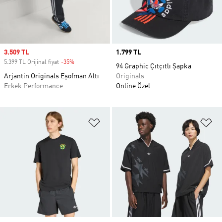
Sale price
3.509 TL
Price
1.799 TL
5.399 TL Orijinal fiyat
-35%
Discount
94 Graphic Çıtçıtlı Şapka
Arjantin Originals Eşofman Altı
Originals
Erkek Performance
Online Özel
Favori Listesine Ekle
Fa