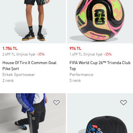
Sale price
1.754 TL
Sale price
974 TL
2.699 TL Orijinal fiyat
-35%
Discount
1.499 TL Orijinal fiyat
-35%
Discount
House Of Tiro X Common Goal
FIFA World Cup 26™ Trionda Club
Pike Şort
Top
Erkek Sportswear
Performance
2 renk
5 renk
Favori Listesine Ekle
Fa