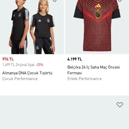
Sale price
974 TL
Price
4.199 TL
1.499 TL Orijinal fiyat
-35%
Discount
Belçika 26 İç Saha Maç Öncesi
Almanya DNA Çocuk Tişörtü
Forması
Çocuk Performance
Erkek Performance
Fa