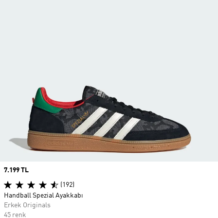
Price
7.199 TL
(192)
Handball Spezial Ayakkabı
Erkek Originals
45 renk