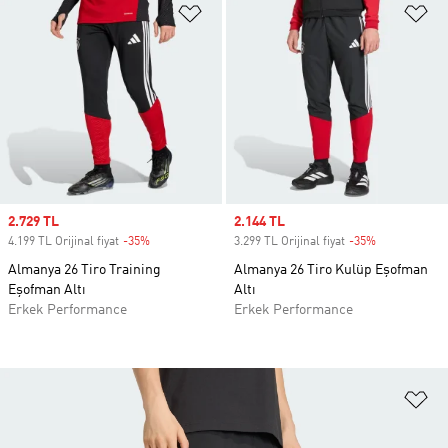
Favori Listesine Ekle
Fa
Sale price
2.729 TL
Sale price
2.144 TL
4.199 TL Orijinal fiyat
-35%
Discount
3.299 TL Orijinal fiyat
-35%
Discount
Almanya 26 Tiro Training
Almanya 26 Tiro Kulüp Eşofman
Eşofman Altı
Altı
Erkek Performance
Erkek Performance
Fa