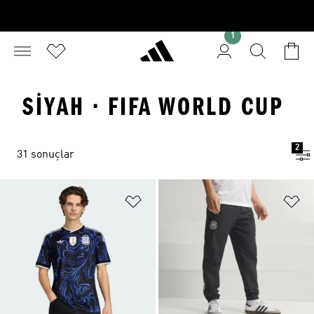
1
SIYAH · FIFA WORLD CUP
2
31 sonuçlar
Favori Listesine Ekle
Fa