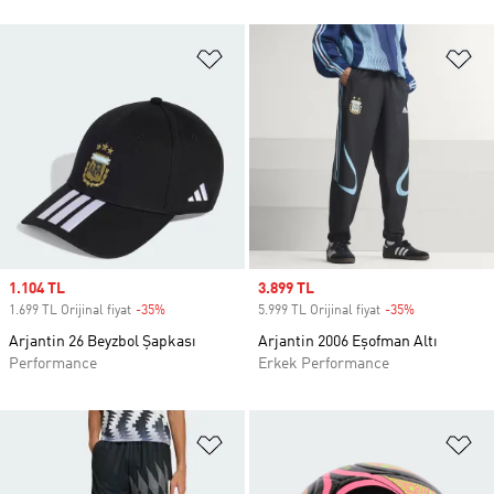
Favori Listesine Ekle
Fa
Sale price
1.104 TL
Sale price
3.899 TL
1.699 TL Orijinal fiyat
-35%
Discount
5.999 TL Orijinal fiyat
-35%
Discount
Arjantin 26 Beyzbol Şapkası
Arjantin 2006 Eşofman Altı
Performance
Erkek Performance
Favori Listesine Ekle
Fa