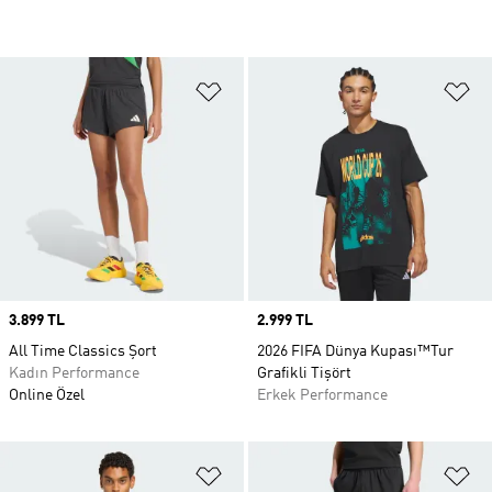
Favori Listesine Ekle
Fa
Price
3.899 TL
Price
2.999 TL
All Time Classics Şort
2026 FIFA Dünya Kupası™Tur
Kadın Performance
Grafikli Tişört
Online Özel
Erkek Performance
Favori Listesine Ekle
Fa