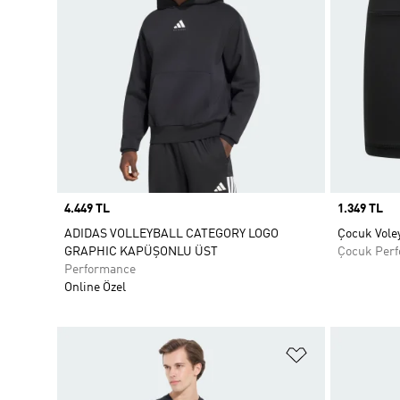
Price
4.449 TL
Price
1.349 TL
ADIDAS VOLLEYBALL CATEGORY LOGO
Çocuk Vole
GRAPHIC KAPÜŞONLU ÜST
Çocuk Per
Performance
Online Özel
Favori Listesi