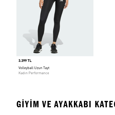
Price
3.399 TL
Volleyball Uzun Tayt
Kadın Performance
GIYIM VE AYAKKABI KAT