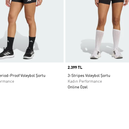
Price
2.399 TL
riod-Proof Voleybol Şortu
3-Stripes Voleybol Şortu
ormance
Kadın Performance
Online Özel
ne Ekle