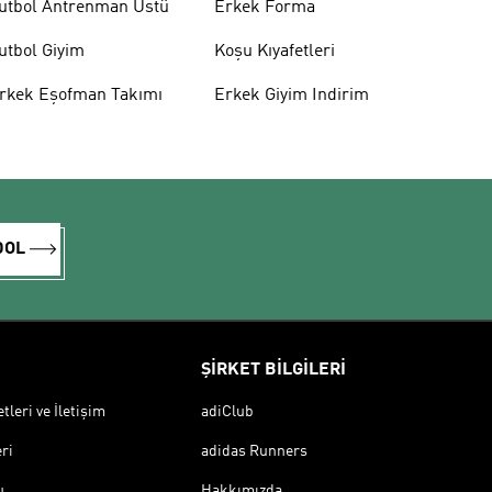
utbol Antrenman Üstü
Erkek Forma
utbol Giyim
Koşu Kıyafetleri
rkek Eşofman Takımı
Erkek Giyim Indirim
DOL
ŞİRKET BİLGİLERİ
leri ve İletişim
adiClub
ri
adidas Runners
u
Hakkımızda