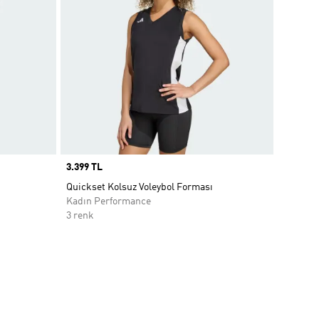
Price
3.399 TL
Quickset Kolsuz Voleybol Forması
Kadın Performance
3 renk