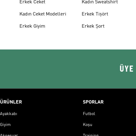
Erkek Ceket
Kadın Sweatshirt
Kadın Ceket Modelleri
Erkek Tişört
Erkek Giyim
Erkek Şort
ÜYE
ÜRÜNLER
SPORLAR
Ayakkabı
Futbol
Giyim
Koşu
Aksesuar
Training