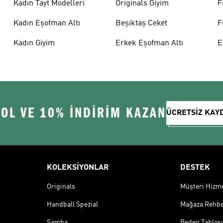
Kadın Tayt Modelleri
Originals Giyim
F
Kadın Eşofman Altı
Beşiktaş Ceket
F
Kadın Giyim
Erkek Eşofman Altı
E
 OL VE 10% İNDİRİM KAZAN
ÜCRETSİZ KAY
KOLEKSİYONLAR
DESTEK
Originals
Müşteri Hizmet
Handball Spezial
Mağaza Rehbe
Samba
Beden Tablos