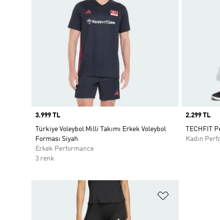
Price
3.999 TL
Price
2.299 TL
Türkiye Voleybol Milli Takımı Erkek Voleybol
TECHFIT Pe
Forması Siyah
Kadın Perf
Erkek Performance
3 renk
Favori Listesi