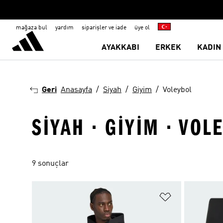
mağaza bul
yardım
siparişler ve iade
üye ol
AYAKKABI
ERKEK
KADIN
Geri
Anasayfa
Siyah
Giyim
Voleybol
SIYAH · GIYIM · VOL
9 sonuçlar
Favori Listesi