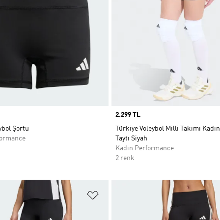
Price
2.299 TL
ybol Şortu
Türkiye Voleybol Milli Takımı Kadın
formance
Taytı Siyah
Kadın Performance
2 renk
ne Ekle
Favori Listesine Ekle