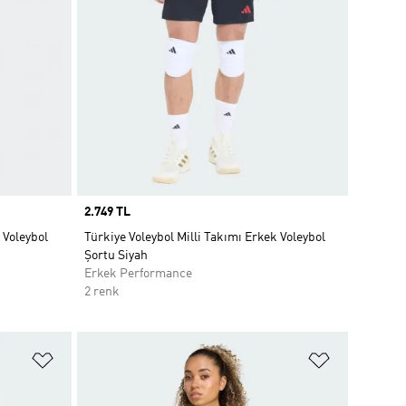
Price
2.749 TL
 Voleybol
Türkiye Voleybol Milli Takımı Erkek Voleybol
Şortu Siyah
Erkek Performance
2 renk
Favori Listesine Ekle
Favori List