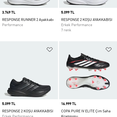
Price
3.749 TL
Price
5.099 TL
RESPONSE RUNNER 2 Ayakkabı
RESPONSE 2 KOŞU AYAKKABISI
Performance
Erkek Performance
7 renk
Favori Listesine Ekle
Fa
Price
5.099 TL
Price
16.999 TL
RESPONSE 2 KOŞU AYAKKABISI
COPA PURE IV ELITE Çim Saha
Erkek Performance
Kramponu