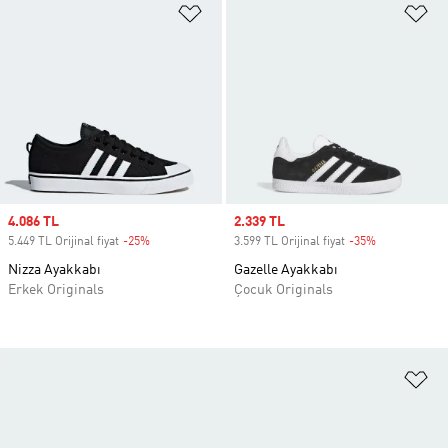
Favori Listesine Ekle
Fa
Sale price
4.086 TL
Sale price
2.339 TL
5.449 TL Orijinal fiyat
-25%
Discount
3.599 TL Orijinal fiyat
-35%
Discount
Nizza Ayakkabı
Gazelle Ayakkabı
Erkek Originals
Çocuk Originals
Fa