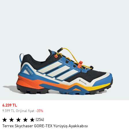
Sale price
6.239 TL
9.599 TL Orijinal fiyat
-35%
Discount
(254)
Terrex Skychaser GORE-TEX Yürüyüş Ayakkabısı