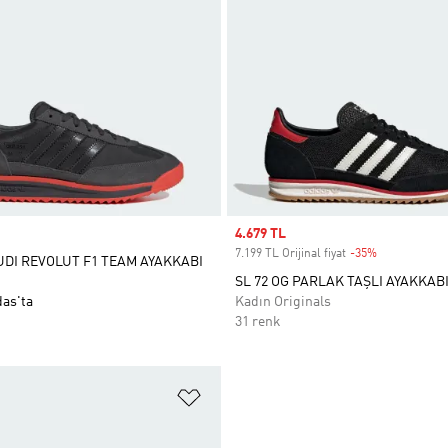
Sale price
4.679 TL
7.199 TL Orijinal fiyat
-35%
Discount
AUDI REVOLUT F1 TEAM AYAKKABI
SL 72 OG PARLAK TAŞLI AYAKKAB
das'ta
Kadın Originals
31 renk
ne Ekle
Favori Listesine Ekle