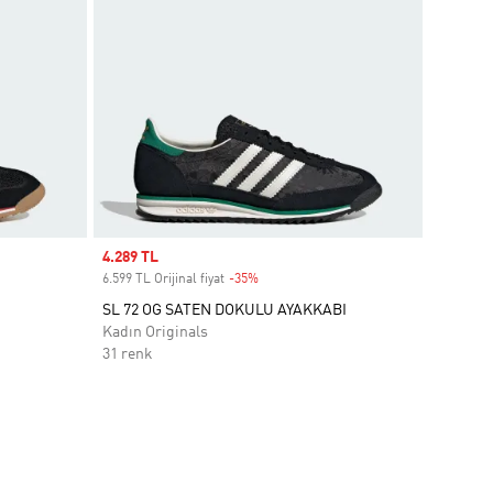
Sale price
4.289 TL
6.599 TL Orijinal fiyat
-35%
Discount
I
SL 72 OG SATEN DOKULU AYAKKABI
Kadın Originals
31 renk