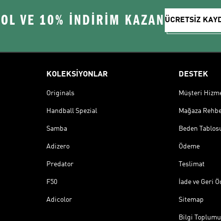
 OL VE 10% İNDİRİM KAZAN
ÜCRETSİZ KAY
KOLEKSİYONLAR
DESTEK
Originals
Müşteri Hizmet
Handball Spezial
Mağaza Rehbe
Samba
Beden Tablos
Adizero
Ödeme
Predator
Teslimat
F50
İade ve Geri 
Adicolor
Sitemap
Bilgi Toplumu