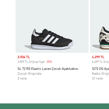
Sale price
2.534 TL
Sale price
4.299 TL
3.899 TL Orijinal fiyat
-35%
Discount
6.499 TL Oriji
SL 72 RS Elastic Laces Çocuk Ayakkabısı
Sl72 OG Ay
Çocuk Originals
Kadın Origi
3 renk
31 renk