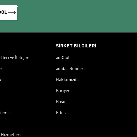
DOL
ŞİRKET BİLGİLERİ
leri ve İletişim
adiClub
ri
adidas Runners
u
Hakkımızda
Kariyer
Basın
Ödeme
Etbis
 Hizmetleri