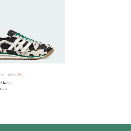
nal fiyat
-35%
Discount
akkabı
nals