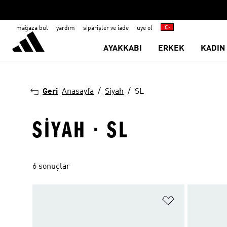
mağaza bul
yardım
siparişler ve iade
üye ol
AYAKKABI
ERKEK
KADIN
Geri
Anasayfa
Siyah
SL
SIYAH · SL
6 sonuçlar
Favori Listesi