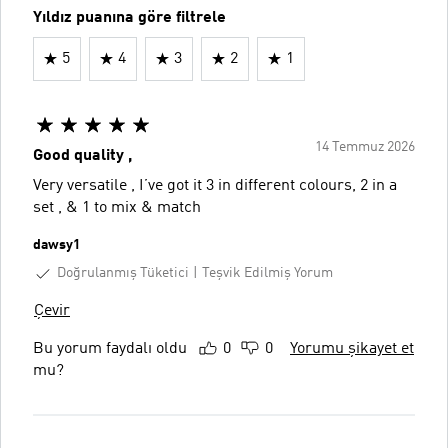
Yıldız puanına göre filtrele
5
4
3
2
1
14 Temmuz 2026
Good quality ,
Very versatile , I’ve got it 3 in different colours, 2 in a
set , & 1 to mix & match
dawsy1
Doğrulanmış Tüketici
Teşvik Edilmiş Yorum
Çevir
Bu yorum faydalı oldu
0
0
Yorumu şikayet et
mu?