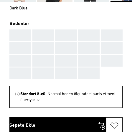
Dark Blue
Bedenler
AAA
AAA
AAA
AAA
AAA
AAA
AAA
AAA
AAA
AAA
AAA
AAA
AAA
AAA
AAA
AAA
AAA
AAA
AAA
Standart ölçü.
Normal beden ölçünde sipariş etmeni
öneriyoruz.
Sepete Ekle