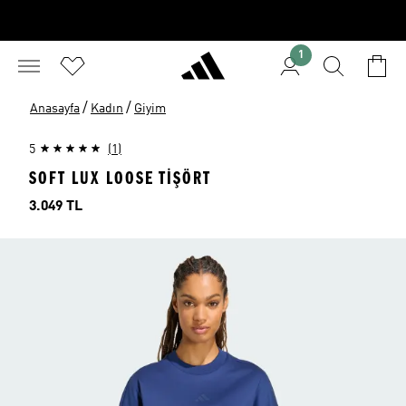
1
/
/
Anasayfa
Kadın
Giyim
5
(1)
SOFT LUX LOOSE TİŞÖRT
Fiyat
3.049 TL