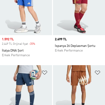
Sale price
1.592 TL
Price
2.699 TL
2.449 TL Orijinal fiyat
-35%
Discount
İspanya 26 Deplasman Şortu
İtalya DNA Şort
Erkek Performance
Erkek Performance
Favori Listesine Ekle
Fa