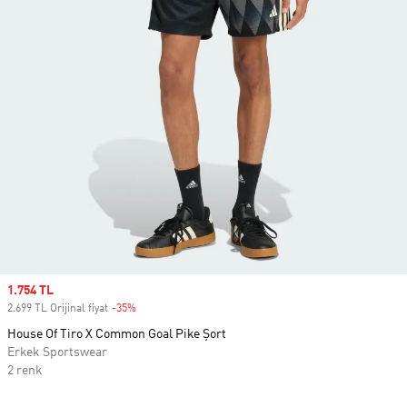
Sale price
1.754 TL
2.699 TL Orijinal fiyat
-35%
Discount
House Of Tiro X Common Goal Pike Şort
Erkek Sportswear
2 renk