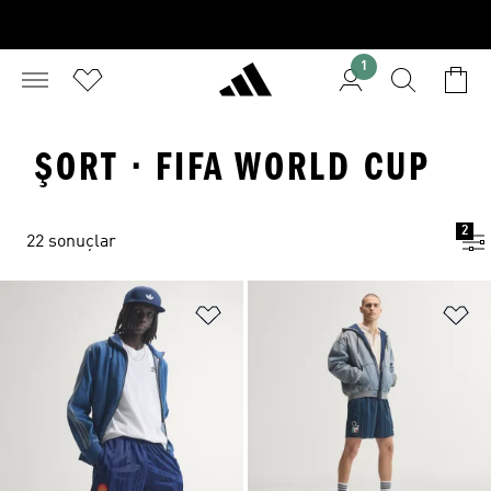
1
ŞORT · FIFA WORLD CUP
2
22 sonuçlar
Favori Listesine Ekle
Fa