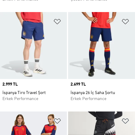
Favori Listesine Ekle
Fa
Price
2.999 TL
Price
2.699 TL
İspanya Tiro Travel Şort
İspanya 26 İç Saha Şortu
Erkek Performance
Erkek Performance
Favori Listesine Ekle
Fa