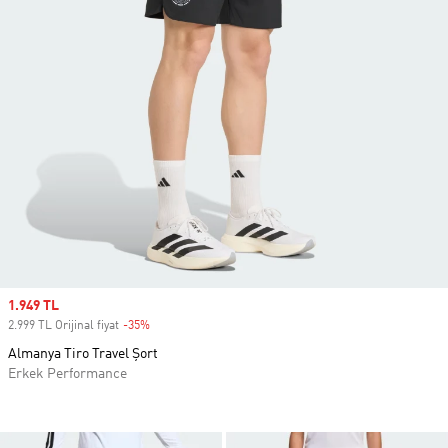
Sale price
1.949 TL
2.999 TL Orijinal fiyat
-35%
Discount
Almanya Tiro Travel Şort
Erkek Performance