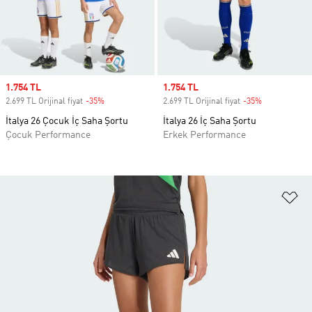
Sale price
1.754 TL
Sale price
1.754 TL
2.699 TL Orijinal fiyat
-35%
Discount
2.699 TL Orijinal fiyat
-35%
Discount
İtalya 26 Çocuk İç Saha Şortu
İtalya 26 İç Saha Şortu
Çocuk Performance
Erkek Performance
Fa