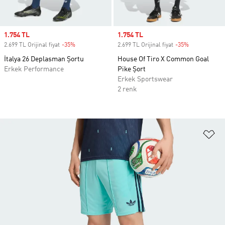
Sale price
1.754 TL
Sale price
1.754 TL
2.699 TL Orijinal fiyat
-35%
Discount
2.699 TL Orijinal fiyat
-35%
Discount
İtalya 26 Deplasman Şortu
House Of Tiro X Common Goal
Erkek Performance
Pike Şort
Erkek Sportswear
2 renk
Fa