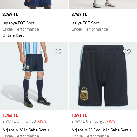
Price
3.749 TL
Price
3.749 TL
İspanya EQT Şort
İtalya EQT Şort
Erkek Performance
Erkek Performance
Online Özel
Favori Listesine Ekle
Fa
Sale price
1.754 TL
Sale price
1.591 TL
2.699 TL Orijinal fiyat
-35%
Discount
2.449 TL Orijinal fiyat
-35%
Discount
Arjantin 26 İç Saha Şortu
Arjantin 26 Çocuk İç Saha Şortu
Erkek Performance
Çocuk Performance