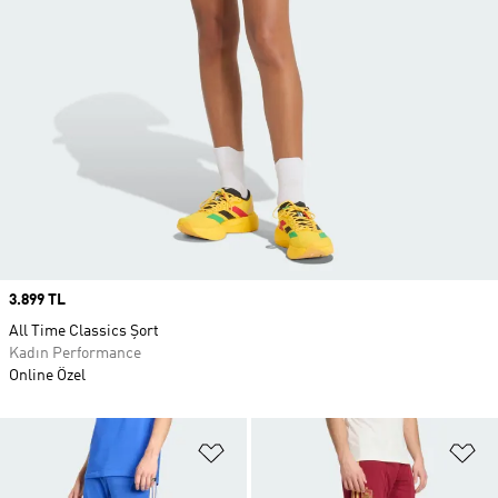
Price
3.899 TL
All Time Classics Şort
Kadın Performance
Online Özel
Favori Listesine Ekle
Fa