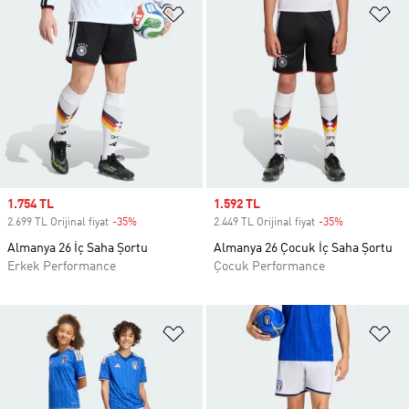
Favori Listesine Ekle
Fa
Sale price
1.754 TL
Sale price
1.592 TL
2.699 TL Orijinal fiyat
-35%
Discount
2.449 TL Orijinal fiyat
-35%
Discount
Almanya 26 İç Saha Şortu
Almanya 26 Çocuk İç Saha Şortu
Erkek Performance
Çocuk Performance
Favori Listesine Ekle
Fa