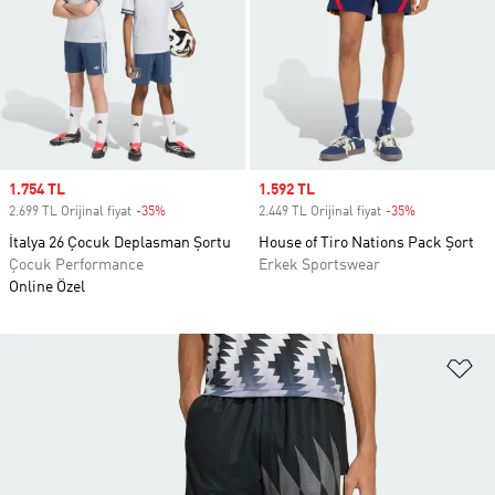
Sale price
1.754 TL
Sale price
1.592 TL
2.699 TL Orijinal fiyat
-35%
Discount
2.449 TL Orijinal fiyat
-35%
Discount
İtalya 26 Çocuk Deplasman Şortu
House of Tiro Nations Pack Şort
Çocuk Performance
Erkek Sportswear
Online Özel
Fa