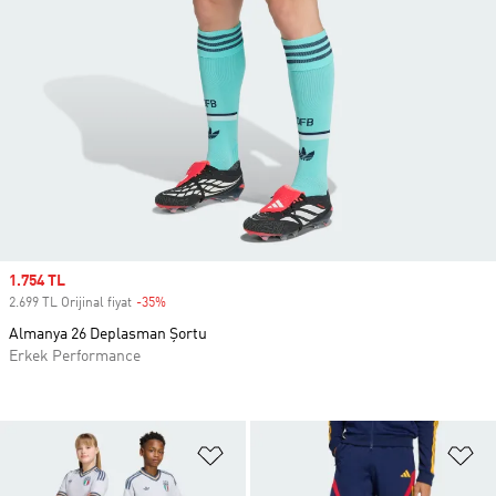
Sale price
1.754 TL
2.699 TL Orijinal fiyat
-35%
Discount
Almanya 26 Deplasman Şortu
Erkek Performance
Favori Listesine Ekle
Fa