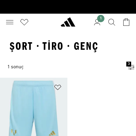
1
ŞORT · TIRO · GENÇ
3
1 sonuç
Favori Listesine Ekle