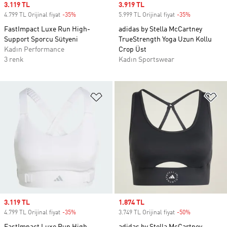
Sale price
3.119 TL
Sale price
3.919 TL
4.799 TL Orijinal fiyat
-35%
Discount
5.999 TL Orijinal fiyat
-35%
Discount
FastImpact Luxe Run High-
adidas by Stella McCartney
Support Sporcu Sütyeni
TrueStrength Yoga Uzun Kollu
Kadın Performance
Crop Üst
3 renk
Kadın Sportswear
Favori Listesine Ekle
Fa
Sale price
3.119 TL
Sale price
1.874 TL
4.799 TL Orijinal fiyat
-35%
Discount
3.749 TL Orijinal fiyat
-50%
Discount