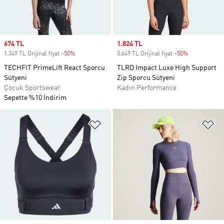
Sale price
674 TL
Sale price
1.824 TL
1.349 TL Orijinal fiyat
-50%
Discount
3.649 TL Orijinal fiyat
-50%
Discount
TECHFIT PrimeLift React Sporcu
TLRD Impact Luxe High Support
Sütyeni
Zip Sporcu Sütyeni
Çocuk Sportswear
Kadın Performance
Sepette %10 İndirim
Favori Listesine Ekle
Fa