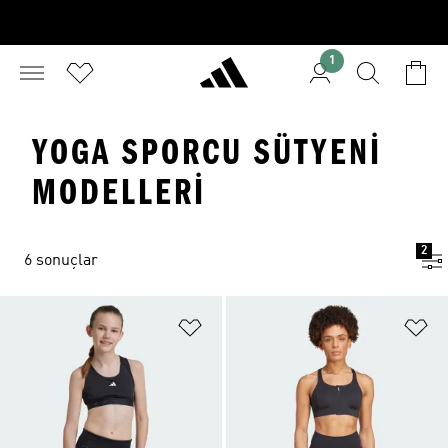
1
YOGA SPORCU SÜTYENI
MODELLERI
2
6 sonuçlar
Favori Listesine Ekle
Fa