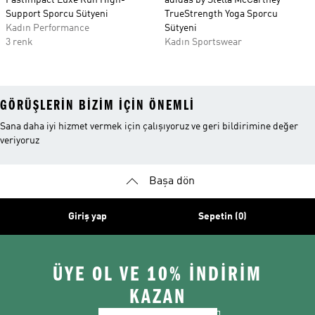
FastImpact Luxe Run High-
adidas by Stella McCartney
Support Sporcu Sütyeni
TrueStrength Yoga Sporcu
Kadın Performance
Sütyeni
3 renk
Kadın Sportswear
GÖRÜŞLERIN BIZIM IÇIN ÖNEMLI
Sana daha iyi hizmet vermek için çalışıyoruz ve geri bildirimine değer
veriyoruz
Başa dön
Giriş yap
Sepetin (0)
ÜYE OL VE 10% İNDİRİM
KAZAN