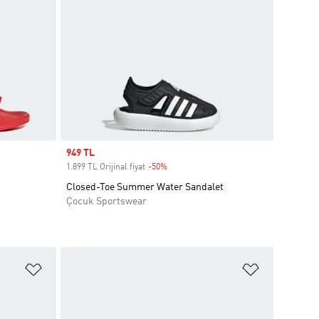
Sale price
949 TL
1.899 TL Orijinal fiyat
-50%
Discount
Closed-Toe Summer Water Sandalet
Çocuk Sportswear
Favori Listesine Ekle
Favori List