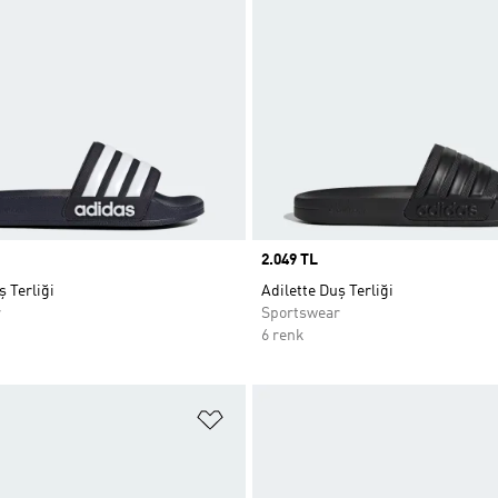
Price
2.049 TL
ş Terliği
Adilette Duş Terliği
r
Sportswear
6 renk
ne Ekle
Favori Listesine Ekle