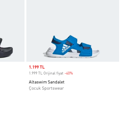
Sale price
1.199 TL
1.999 TL Orijinal fiyat
-40%
Discount
Altaswim Sandalet
Çocuk Sportswear