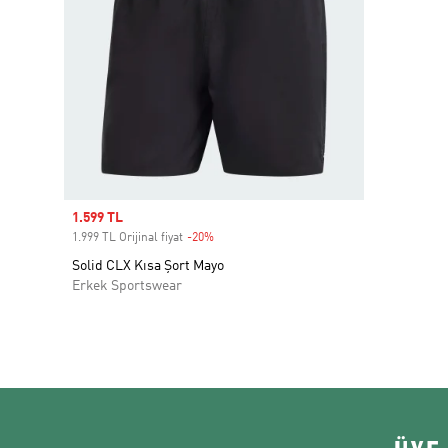
Sale price
1.599 TL
1.999 TL Orijinal fiyat
-20%
Discount
Solid CLX Kısa Şort Mayo
Erkek Sportswear