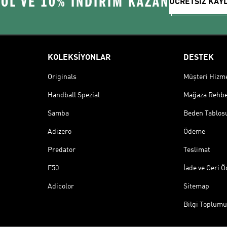
 OL VE 10% İNDİRİM KAZAN
ÜCRETSİZ KAY
KOLEKSİYONLAR
DESTEK
Originals
Müşteri Hizmet
Handball Spezial
Mağaza Rehbe
Samba
Beden Tablos
Adizero
Ödeme
Predator
Teslimat
F50
İade ve Geri 
Adicolor
Sitemap
Bilgi Toplumu