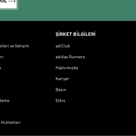
DOL
ŞİRKET BİLGİLERİ
leri ve İletişim
adiClub
ri
adidas Runners
u
Hakkımızda
Kariyer
Basın
Ödeme
Etbis
 Hizmetleri