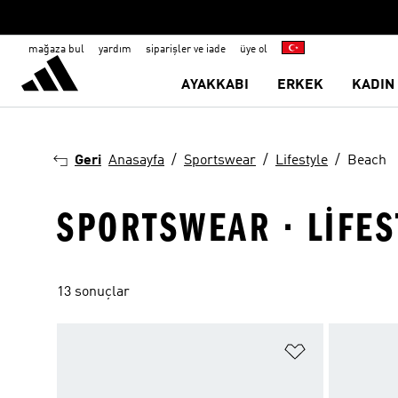
mağaza bul
yardım
siparişler ve iade
üye ol
AYAKKABI
ERKEK
KADIN
Geri
Anasayfa
Sportswear
Lifestyle
Beach
SPORTSWEAR · LIFES
13 sonuçlar
Favori Listesi